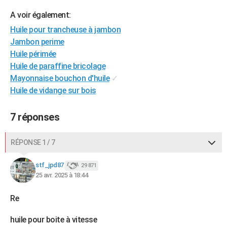
City break
Voyage de noces
Climat
Destinations
Voyage nature
Forum
+
PHOTO
A voir également:
Huile pour trancheuse à jambon
GUIDES D'ACHAT
Jambon perime
BONS PLANS
Huile périmée
Huile de paraffine bricolage
CARTE DE VOEUX
Mayonnaise bouchon d'huile
✓
Huile de vidange sur bois
Carte Bonne année
Carte Pâques
Carte de Noël
Carte Saint-Valentin
Carte d'anniversaire
DICTIONNAIRE
Biographies
Expressions
Dictionnaire
Citations
Proverbes
PROGRAMME TV
7 réponses
COPAINS D'AVANT
RÉPONSE 1 / 7
Se connecter
Collèges
Universités
Service militaire
S'inscrire
Lycées
Primaires
Entreprises
Avis de recherche
AVIS DE DÉCÈS
stf_jpd87
29 871
25 avr. 2025 à 18:44
FORUM
Lifestyle
Sport
Television
Cinema
Bricolage
Culture
Auto
Voyage
Re
huile pour boite à vitesse