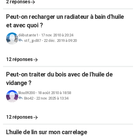
2 réponses
Peut-on recharger un radiateur à bain d'huile
et avec quoi ?
débutante1
-
17 nov. 2010 à 20:24
stf_jpd87
-
22 déc. 2019 à 09:20
12 réponses
Peut-on traiter du bois avec de l'huile de
vidange ?
lilou09200
-
18 août 2010 à 18:58
Bio42
-
22 nov. 2025 à 13:34
12 réponses
L'huile de lin sur mon carrelage