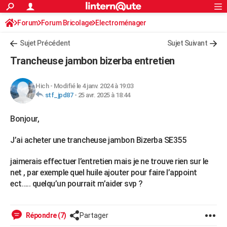
ACTUALITÉS
Forum
Forum Bricolage
Connexion
Electroménager
S'inscrire
Rechercher
Société
Education
Villes
Politique
Faits Divers
Monde
+
SPORT
Sujet Précédent
Sujet Suivant
Football
Cyclisme
Forum
Coupe du monde 2026
Tennis
Rugby
CULTURE
Trancheuse jambon bizerba entretien
TNT
Cinéma
Musique
Programme TV
Streaming
Sorties cinéma
+
FINANCE
Hich
-
Modifié le 4 janv. 2024 à 19:03
Impôts
Immobilier
Banque
Crédit
Retraite
Epargne
Risques naturels par ville
Assurance
AUTO
stf_jpd87
-
25 avr. 2025 à 18:44
Réserver un essai
Berlines
Forum auto
Essais
Citadines
SUV
+
HIGH-TECH
Bonjour,
Meilleur smartphone
Ordinateurs
Guide high-tech
Mobiles
Internet
Jeux vidéo
+
BRICOLAGE
J’ai acheter une trancheuse jambon Bizerba SE355
Aménagement intérieur
Cuisine
Jardinage
+
Forum
Extérieur
Salle de bains
Rangement
WEEK-END
jaimerais effectuer l’entretien mais je ne trouve rien sur le
net , par exemple quel huile ajouter pour faire l’appoint
Escapades
Expositions
Week-end nature
Guides de France
Patrimoine
Musées
+
LIFESTYLE
ect….. quelqu’un pourrait m’aider svp ?
Bien-être
Mode
+
Art de vivre
Loisirs
Modes de vie
SANTE
Répondre (7)
Partager
Guide de la santé
Médicaments
+
Alimentation
Maladies
Sommeil
VOYAGE