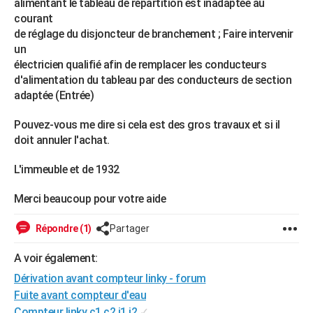
alimentant le tableau de répartition est inadaptée au
City break
Voyage de noces
Climat
Destinations
Voyage nature
Forum
+
PHOTO
courant
de réglage du disjoncteur de branchement ; Faire intervenir
GUIDES D'ACHAT
un
électricien qualifié afin de remplacer les conducteurs
BONS PLANS
d'alimentation du tableau par des conducteurs de section
adaptée (Entrée)
CARTE DE VOEUX
Pouvez-vous me dire si cela est des gros travaux et si il
Carte Bonne année
Carte Pâques
Carte de Noël
Carte Saint-Valentin
Carte d'anniversaire
DICTIONNAIRE
doit annuler l'achat.
Biographies
Expressions
Dictionnaire
Citations
Proverbes
PROGRAMME TV
L'immeuble et de 1932
COPAINS D'AVANT
Merci beaucoup pour votre aide
Se connecter
Collèges
Universités
Service militaire
S'inscrire
Lycées
Primaires
Entreprises
Avis de recherche
AVIS DE DÉCÈS
Répondre (1)
Partager
FORUM
A voir également:
Lifestyle
Sport
Television
Cinema
Bricolage
Culture
Auto
Voyage
Dérivation avant compteur linky - forum
Fuite avant compteur d'eau
Compteur linky c1 c2 i1 i2
✓