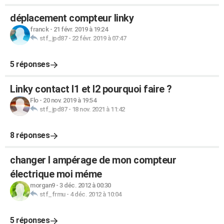
déplacement compteur linky
franck
-
21 févr. 2019 à 19:24
stf_jpd87
-
22 févr. 2019 à 07:47
5 réponses
Linky contact I1 et I2 pourquoi faire ?
Flo
-
20 nov. 2019 à 19:54
stf_jpd87
-
18 nov. 2021 à 11:42
8 réponses
changer l ampérage de mon compteur
électrique moi méme
morgan9
-
3 déc. 2012 à 00:30
stf_frmu
-
4 déc. 2012 à 10:04
5 réponses