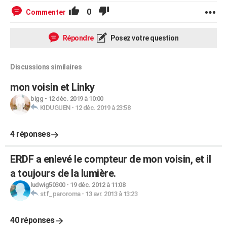
0
Commenter
Répondre
Posez votre question
Discussions similaires
mon voisin et Linky
bigg
-
12 déc. 2019 à 10:00
KIDUGUEN
-
12 déc. 2019 à 23:58
4 réponses
ERDF a enlevé le compteur de mon voisin, et il
a toujours de la lumière.
ludwig50300
-
19 déc. 2012 à 11:08
stf_paroroma
-
13 avr. 2013 à 13:23
40 réponses