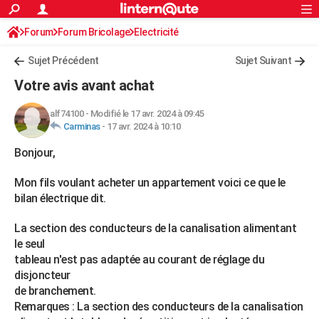
ACTUALITÉS
Forum
Forum Bricolage
Connexion
Electricité
S'inscrire
Rechercher
Société
Education
Villes
Politique
Faits Divers
Monde
+
SPORT
Sujet Précédent
Sujet Suivant
Football
Cyclisme
Forum
Coupe du monde 2026
Tennis
Rugby
CULTURE
Votre avis avant achat
TNT
Cinéma
Musique
Programme TV
Streaming
Sorties cinéma
+
FINANCE
alf74100
-
Modifié le 17 avr. 2024 à 09:45
Carminas
-
17 avr. 2024 à 10:10
Impôts
Immobilier
Banque
Crédit
Retraite
Epargne
Risques naturels par ville
Assurance
AUTO
Bonjour,
Réserver un essai
Berlines
Forum auto
Essais
Citadines
SUV
+
HIGH-TECH
Mon fils voulant acheter un appartement voici ce que le
Meilleur smartphone
Ordinateurs
Guide high-tech
Mobiles
Internet
Jeux vidéo
+
BRICOLAGE
bilan électrique dit.
Aménagement intérieur
Cuisine
Jardinage
+
Forum
Extérieur
Salle de bains
Rangement
WEEK-END
La section des conducteurs de la canalisation alimentant
le seul
Escapades
Expositions
Week-end nature
Guides de France
Patrimoine
Musées
+
LIFESTYLE
tableau n'est pas adaptée au courant de réglage du
disjoncteur
Bien-être
Mode
+
Art de vivre
Loisirs
Modes de vie
SANTE
de branchement.
Guide de la santé
Médicaments
+
Alimentation
Maladies
Sommeil
Remarques : La section des conducteurs de la canalisation
VOYAGE