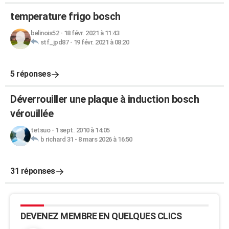
temperature frigo bosch
belinois52
-
18 févr. 2021 à 11:43
stf_jpd87
-
19 févr. 2021 à 08:20
5 réponses
Déverrouiller une plaque à induction bosch
vérouillée
tetsuo
-
1 sept. 2010 à 14:05
b richard 31
-
8 mars 2026 à 16:50
31 réponses
DEVENEZ MEMBRE EN QUELQUES CLICS