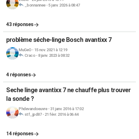
_bonnannee
-
5 janv. 2026 à 08:47
43 réponses
problème séche-linge Bosch avantixx 7
MuGeO
-
15 nov. 2021 à 12:19
Craco
-
8 janv. 2023 à 08:32
4 réponses
Seche linge avantixx 7 ne chauffe plus trouver
la sonde ?
Phdevandoeuvre
-
31 janv. 2016 à 17:02
stf_jpd87
-
21 févr. 2016 à 06:44
14 réponses