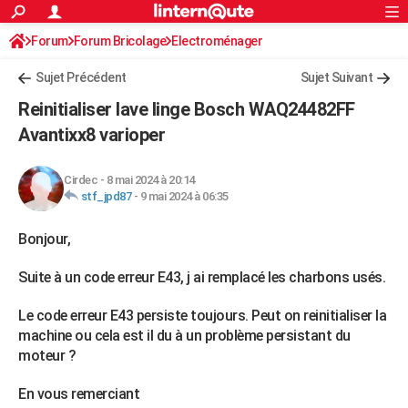
ACTUALITÉS
Forum
Forum Bricolage
Connexion
Electroménager
S'inscrire
Rechercher
Société
Education
Villes
Politique
Faits Divers
Monde
+
SPORT
Sujet Précédent
Sujet Suivant
Football
Cyclisme
Forum
Coupe du monde 2026
Tennis
Rugby
CULTURE
Reinitialiser lave linge Bosch WAQ24482FF
TNT
Cinéma
Musique
Programme TV
Streaming
Sorties cinéma
+
Avantixx8 varioper
FINANCE
Impôts
Immobilier
Banque
Crédit
Retraite
Epargne
Risques naturels par ville
Assurance
AUTO
Cirdec
-
8 mai 2024 à 20:14
stf_jpd87
-
9 mai 2024 à 06:35
Réserver un essai
Berlines
Forum auto
Essais
Citadines
SUV
+
HIGH-TECH
Bonjour,
Meilleur smartphone
Ordinateurs
Guide high-tech
Mobiles
Internet
Jeux vidéo
+
BRICOLAGE
Suite à un code erreur E43, j ai remplacé les charbons usés.
Aménagement intérieur
Cuisine
Jardinage
+
Forum
Extérieur
Salle de bains
Rangement
WEEK-END
Escapades
Expositions
Week-end nature
Guides de France
Patrimoine
Musées
+
Le code erreur E43 persiste toujours. Peut on reinitialiser la
LIFESTYLE
machine ou cela est il du à un problème persistant du
Bien-être
Mode
+
Art de vivre
Loisirs
Modes de vie
moteur ?
SANTE
Guide de la santé
Médicaments
+
Alimentation
Maladies
Sommeil
En vous remerciant
VOYAGE