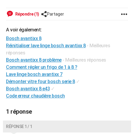
City break
Voyage de noces
Climat
Destinations
Voyage nature
Forum
+
PHOTO
Répondre (1)
Partager
GUIDES D'ACHAT
A voir également:
BONS PLANS
Bosch avantixx 8
CARTE DE VOEUX
Réinitialiser lave linge bosch avantixx 8
- Meilleures
réponses
Carte Bonne année
Carte Pâques
Carte de Noël
Carte Saint-Valentin
Carte d'anniversaire
DICTIONNAIRE
Bosch avantixx 8 problème
- Meilleures réponses
Biographies
Expressions
Dictionnaire
Citations
Proverbes
Comment régler un frigo de 1 à 8 ?
PROGRAMME TV
Lave linge bosch avantixx 7
COPAINS D'AVANT
Démonter vitre four bosch serie 8
✓
Bosch avantixx 8 e43
✓
Se connecter
Collèges
Universités
Service militaire
S'inscrire
Lycées
Primaires
Entreprises
Avis de recherche
AVIS DE DÉCÈS
Code erreur chaudière bosch
FORUM
1 réponse
Lifestyle
Sport
Television
Cinema
Bricolage
Culture
Auto
Voyage
RÉPONSE 1 / 1