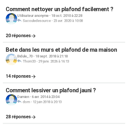
Comment nettoyer un plafond facilement ?
Utilisateur anonyme
-
18 oct. 2010 à 22:28
Sacouledesource
-
23 avr. 2020 à 10:08
20 réponses
Bete dans les murs et plafond de ma maison
Bidule_70
-
18 sept. 2018 à 21:18
Thom33
-
29 janv. 2026 à 16:13
14 réponses
Comment lessiver un plafond jauni ?
Damien
-
6 avr. 2014 à 23:04
dom
-
12 juin 2018 à 20:13
28 réponses