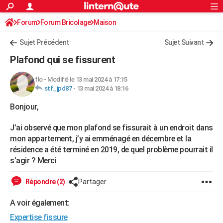
ACTUALITÉS
Forum
Forum Bricolage
Connexion
Maison
S'inscrire
Rechercher
Société
Education
Villes
Politique
Faits Divers
Monde
+
SPORT
Sujet Précédent
Sujet Suivant
Football
Cyclisme
Forum
Coupe du monde 2026
Tennis
Rugby
CULTURE
Plafond qui se fissurent
TNT
Cinéma
Musique
Programme TV
Streaming
Sorties cinéma
+
FINANCE
flo
-
Modifié le 13 mai 2024 à 17:15
stf_jpd87
-
13 mai 2024 à 18:16
Impôts
Immobilier
Banque
Crédit
Retraite
Epargne
Risques naturels par ville
Assurance
AUTO
Bonjour,
Réserver un essai
Berlines
Forum auto
Essais
Citadines
SUV
+
HIGH-TECH
J’ai observé que mon plafond se fissurait à un endroit dans
Meilleur smartphone
Ordinateurs
Guide high-tech
Mobiles
Internet
Jeux vidéo
+
BRICOLAGE
mon appartement, j’y ai emménagé en décembre et la
résidence a été terminé en 2019, de quel problème pourrait il
Aménagement intérieur
Cuisine
Jardinage
+
Forum
Extérieur
Salle de bains
Rangement
WEEK-END
s’agir ? Merci
Escapades
Expositions
Week-end nature
Guides de France
Patrimoine
Musées
+
LIFESTYLE
Répondre (2)
Partager
Bien-être
Mode
+
Art de vivre
Loisirs
Modes de vie
SANTE
A voir également:
Guide de la santé
Médicaments
+
Alimentation
Maladies
Sommeil
VOYAGE
Expertise fissure