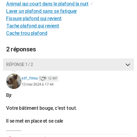
Animal qui court dans le plafond la nuit
✓
City break
Voyage de noces
Climat
Destinations
Voyage nature
Forum
+
PHOTO
Laver un plafond sans se fatiguer
Fissure plafond qui revient
GUIDES D'ACHAT
Tache plafond qui revient
BONS PLANS
Cache trou plafond
CARTE DE VOEUX
2 réponses
Carte Bonne année
Carte Pâques
Carte de Noël
Carte Saint-Valentin
Carte d'anniversaire
DICTIONNAIRE
RÉPONSE 1 / 2
Biographies
Expressions
Dictionnaire
Citations
Proverbes
PROGRAMME TV
stf_frmu
12 497
COPAINS D'AVANT
13 mai 2024 à 17:44
Se connecter
Collèges
Universités
Service militaire
S'inscrire
Lycées
Primaires
Entreprises
Avis de recherche
AVIS DE DÉCÈS
Bjr
FORUM
Votre bâtiment bouge, c'est tout.
Lifestyle
Sport
Television
Cinema
Bricolage
Culture
Auto
Voyage
Il se met en place et se cale