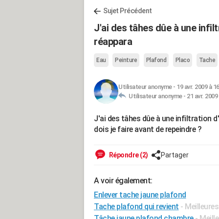
Sujet Précédent
J'ai des tâhes dûe à une infil
réappara
Eau
Peinture
Plafond
Placo
Tache
Utilisateur anonyme
-
19 avr. 2009 à 1
Utilisateur anonyme -
21 avr. 2009
J'ai des tâhes dûe à une infiltration 
dois je faire avant de repeindre ?
Répondre (2)
Partager
A voir également:
Enlever tache jaune plafond
Tache plafond qui revient
- Meilleure
Tâche jaune plafond chambre
- Meill