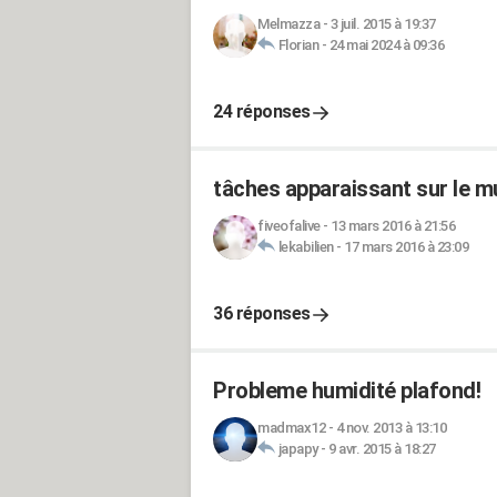
Melmazza
-
3 juil. 2015 à 19:37
Florian
-
24 mai 2024 à 09:36
24 réponses
tâches apparaissant sur le m
fiveofalive
-
13 mars 2016 à 21:56
lekabilien
-
17 mars 2016 à 23:09
36 réponses
Probleme humidité plafond!
madmax12
-
4 nov. 2013 à 13:10
japapy
-
9 avr. 2015 à 18:27