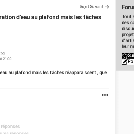
Foru
Sujet Suivant
tration d'eau au plafond mais les tâches
Tout s
des c
discu
proje
d'art
leur m
6:52
Sui
 à 21:00
Po
d'eau au plafond mais les tâches réapparaissent , que
s réponses
eures réponses