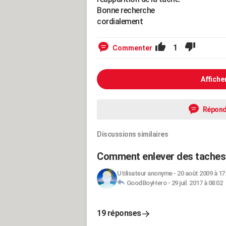
Bonne recherche
cordialement
1
Commenter
Affiche
Répond
Discussions similaires
Comment enlever des taches 
Utilisateur anonyme
-
20 août 2009 à 17
GoodBoyHero
-
29 juil. 2017 à 08:02
19 réponses