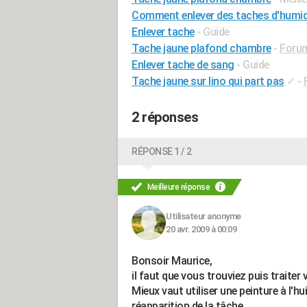
Comment enlever des taches d'humidi
Enlever tache
- Guide
Tache jaune plafond chambre
-
Forum
Enlever tache de sang
- Guide
Tache jaune sur lino qui part pas
✓
-
2 réponses
RÉPONSE 1 / 2
Meilleure réponse
Utilisateur anonyme
20 avr. 2009 à 00:09
Bonsoir Maurice,
il faut que vous trouviez puis traiter 
Mieux vaut utiliser une peinture à l'hu
réapparition de la tâche.