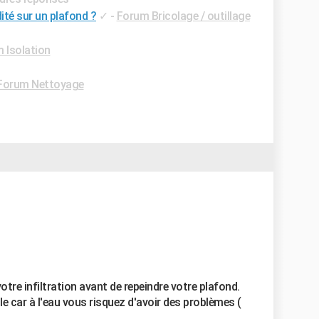
té sur un plafond ?
✓
-
Forum Bricolage / outillage
 Isolation
Forum Nettoyage
votre infiltration avant de repeindre votre plafond.
ile car à l'eau vous risquez d'avoir des problèmes (