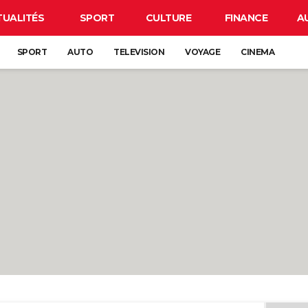
TUALITÉS
SPORT
CULTURE
FINANCE
A
SPORT
AUTO
TELEVISION
VOYAGE
CINEMA