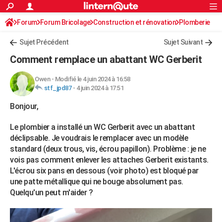
ACTUALITÉS
Forum
Forum Bricolage
Connexion
Construction et rénovation
S'inscrire
Plomberie
Rechercher
Société
Education
Villes
Politique
Faits Divers
Monde
+
SPORT
Sujet Précédent
Sujet Suivant
Football
Cyclisme
Forum
Coupe du monde 2026
Tennis
Rugby
CULTURE
Comment remplace un abattant WC Gerberit
TNT
Cinéma
Musique
Programme TV
Streaming
Sorties cinéma
+
FINANCE
Owen
-
Modifié le 4 juin 2024 à 16:58
stf_jpd87
-
4 juin 2024 à 17:51
Impôts
Immobilier
Banque
Crédit
Retraite
Epargne
Risques naturels par ville
Assurance
AUTO
Bonjour,
Réserver un essai
Berlines
Forum auto
Essais
Citadines
SUV
+
HIGH-TECH
Le plombier a installé un WC Gerberit avec un abattant
Meilleur smartphone
Ordinateurs
Guide high-tech
Mobiles
Internet
Jeux vidéo
+
BRICOLAGE
déclipsable. Je voudrais le remplacer avec un modèle
standard (deux trous, vis, écrou papillon). Problème : je ne
Aménagement intérieur
Cuisine
Jardinage
+
Forum
Extérieur
Salle de bains
Rangement
WEEK-END
vois pas comment enlever les attaches Gerberit existants.
L'écrou six pans en dessous (voir photo) est bloqué par
Escapades
Expositions
Week-end nature
Guides de France
Patrimoine
Musées
+
LIFESTYLE
une patte métallique qui ne bouge absolument pas.
Bien-être
Mode
+
Art de vivre
Loisirs
Modes de vie
Quelqu'un peut m'aider ?
SANTE
Guide de la santé
Médicaments
+
Alimentation
Maladies
Sommeil
VOYAGE