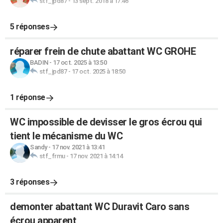
stf_jpd87
-
13 sept. 2018 à 17:46
5 réponses
réparer frein de chute abattant WC GROHE
BADIN
-
17 oct. 2025 à 13:50
stf_jpd87
-
17 oct. 2025 à 18:50
1 réponse
WC impossible de devisser le gros écrou qui
tient le mécanisme du WC
Sandy
-
17 nov. 2021 à 13:41
stf_frmu
-
17 nov. 2021 à 14:14
3 réponses
demonter abattant WC Duravit Caro sans
écrou apparent