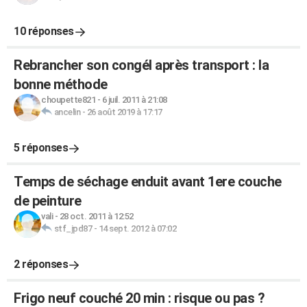
10 réponses
Rebrancher son congél après transport : la
bonne méthode
choupette821
-
6 juil. 2011 à 21:08
ancelin
-
26 août 2019 à 17:17
5 réponses
Temps de séchage enduit avant 1ere couche
de peinture
vali
-
28 oct. 2011 à 12:52
stf_jpd87
-
14 sept. 2012 à 07:02
2 réponses
Frigo neuf couché 20 min : risque ou pas ?