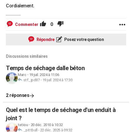
Cordialement.
0
Commenter
Répondre
Posez votre question
Discussions similaires
Temps de séchage dalle béton
Marc
-
19 juil. 2024 à 11:06
stf_jpd87
-
19 juil. 2024 à 17:30
2 réponses
Quel est le temps de séchage d'un enduit à
joint ?
tetiou
-
20 déc. 2010 à 10:32
_pittbull
-
22 déc. 2025 à 09:32