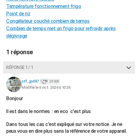
Température fonctionnement frigo
City break
Voyage de noces
Climat
Destinations
Voyage nature
Forum
+
PHOTO
Point de riz
GUIDES D'ACHAT
Congélateur couché combien de temps
Combien de temps met un frigo pour refroidir après
BONS PLANS
dégivrage
CARTE DE VOEUX
1 réponse
Carte Bonne année
Carte Pâques
Carte de Noël
Carte Saint-Valentin
Carte d'anniversaire
DICTIONNAIRE
RÉPONSE 1 / 1
Biographies
Expressions
Dictionnaire
Citations
Proverbes
PROGRAMME TV
stf_jpd87
29 928
COPAINS D'AVANT
Modifié le 6 oct. 2024 à 10:26
Se connecter
Collèges
Universités
Service militaire
S'inscrire
Lycées
Primaires
Entreprises
Avis de recherche
AVIS DE DÉCÈS
Bonjour
FORUM
Il est dans le normes : en eco c'est plus
Lifestyle
Sport
Television
Cinema
Bricolage
Culture
Auto
Voyage
Dans tous les cas c'est expliqué sur votre notice. Je ne
peux vous en dire plus sans la référence de votre appareil.