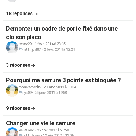
18 réponses
Demonter un cadre de porte fixé dans une
cloison placo
renov29
-
1 févr. 2014 à 23:15
stf_jpd87
-
2 févr. 2014 à 12:24
3 réponses
Pourquoi ma serrure 3 points est bloquée ?
monikamedis
-
23 janv. 2011 à 13:34
ys09
-
25 janv. 2011 à 19:50
9 réponses
Changer une vielle serrure
MFROMY
-
26 nov. 2017 à 20:50
stf_frmu
-
12 juin 2022 à 21:06