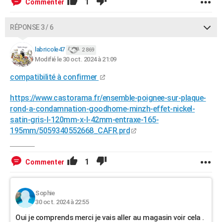
1
Commenter
RÉPONSE 3 / 6
labricole47
2 869
Modifié le 30 oct. 2024 à 21:09
compatibilité à confirmer
https://www.castorama.fr/ensemble-poignee-sur-plaque-
rond-a-condamnation-goodhome-minzh-effet-nickel-
satin-gris-l-120mm-x-l-42mm-entraxe-165-
195mm/5059340552668_CAFR.prd
1
Commenter
Sophie
30 oct. 2024 à 22:55
Oui je comprends merci je vais aller au magasin voir cela .