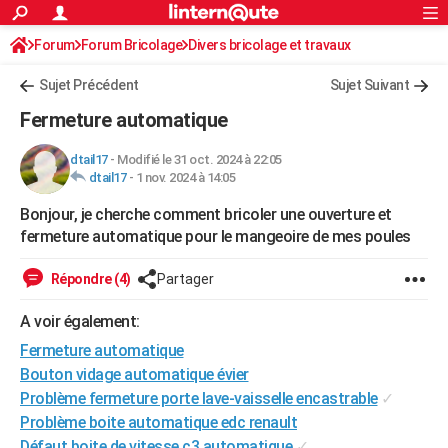
ACTUALITÉS
Forum
Forum Bricolage
Connexion
Divers bricolage et travaux
S'inscrire
Rechercher
Société
Education
Villes
Politique
Faits Divers
Monde
+
SPORT
Sujet Précédent
Sujet Suivant
Football
Cyclisme
Forum
Coupe du monde 2026
Tennis
Rugby
CULTURE
Fermeture automatique
TNT
Cinéma
Musique
Programme TV
Streaming
Sorties cinéma
+
FINANCE
dtail17
-
Modifié le 31 oct. 2024 à 22:05
dtail17
-
1 nov. 2024 à 14:05
Impôts
Immobilier
Banque
Crédit
Retraite
Epargne
Risques naturels par ville
Assurance
AUTO
Bonjour, je cherche comment bricoler une ouverture et
Réserver un essai
Berlines
Forum auto
Essais
Citadines
SUV
+
HIGH-TECH
fermeture automatique pour le mangeoire de mes poules
Meilleur smartphone
Ordinateurs
Guide high-tech
Mobiles
Internet
Jeux vidéo
+
BRICOLAGE
Répondre (4)
Partager
Aménagement intérieur
Cuisine
Jardinage
+
Forum
Extérieur
Salle de bains
Rangement
WEEK-END
A voir également:
Escapades
Expositions
Week-end nature
Guides de France
Patrimoine
Musées
+
Fermeture automatique
LIFESTYLE
Bouton vidage automatique évier
Bien-être
Mode
+
Art de vivre
Loisirs
Modes de vie
SANTE
Problème fermeture porte lave-vaisselle encastrable
✓
Problème boite automatique edc renault
Guide de la santé
Médicaments
+
Alimentation
Maladies
Sommeil
VOYAGE
Défaut boite de vitesse c3 automatique
✓