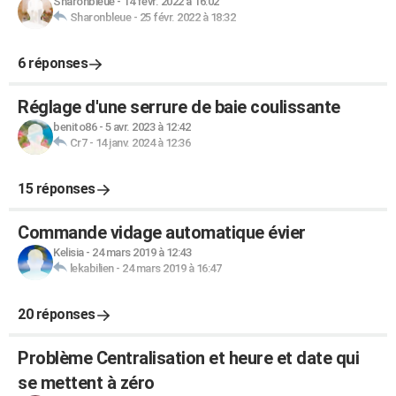
Sharonbleue
-
14 févr. 2022 à 16:02
Sharonbleue
-
25 févr. 2022 à 18:32
6 réponses
Réglage d'une serrure de baie coulissante
benito86
-
5 avr. 2023 à 12:42
Cr7
-
14 janv. 2024 à 12:36
15 réponses
Commande vidage automatique évier
Kelisia
-
24 mars 2019 à 12:43
lekabilien
-
24 mars 2019 à 16:47
20 réponses
Problème Centralisation et heure et date qui
se mettent à zéro