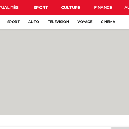
TUALITÉS
SPORT
CULTURE
FINANCE
A
SPORT
AUTO
TELEVISION
VOYAGE
CINEMA