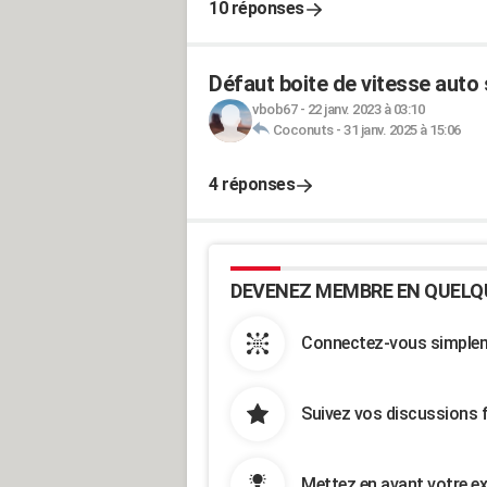
10 réponses
Défaut boite de vitesse auto 
vbob67
-
22 janv. 2023 à 03:10
Coconuts
-
31 janv. 2025 à 15:06
4 réponses
DEVENEZ MEMBRE EN QUELQ
Connectez-vous simpleme
Suivez vos discussions 
Mettez en avant votre ex