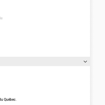
de
du Québec.