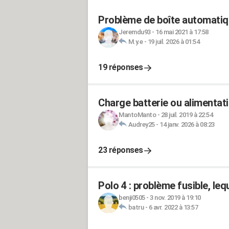
Problème de boîte automatiq
Jeremdu93
-
16 mai 2021 à 17:58
M.y.e
-
19 juil. 2026 à 01:54
19 réponses
Charge batterie ou alimentati
MantoManto
-
28 juil. 2019 à 22:54
Audrey25
-
14 janv. 2026 à 08:23
23 réponses
Polo 4 : problème fusible, leq
benji0505
-
3 nov. 2019 à 19:10
batru
-
6 avr. 2022 à 13:57