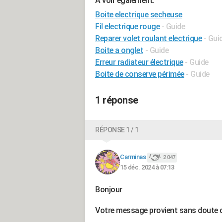
A voir également:
Boite electrique secheuse
Fil electrique rouge
- Guide
Reparer volet roulant electrique
- Gui
Boite a onglet
- Guide
Erreur radiateur électrique
- Guide
Boite de conserve périmée
- Guide
1 réponse
RÉPONSE 1 / 1
Carminas
2 047
15 déc. 2024 à 07:13
Bonjour
Votre message provient sans doute 