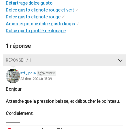
Détartrage dolce gusto
City break
Voyage de noces
Climat
Destinations
Voyage nature
Forum
+
PHOTO
Dolce gusto clignote rouge et vert
✓
Dolce gusto clignote rouge
✓
GUIDES D'ACHAT
Amorcer pompe dolce gusto krups
✓
BONS PLANS
Dolce gusto problème dosage
CARTE DE VOEUX
1 réponse
Carte Bonne année
Carte Pâques
Carte de Noël
Carte Saint-Valentin
Carte d'anniversaire
DICTIONNAIRE
RÉPONSE 1 / 1
Biographies
Expressions
Dictionnaire
Citations
Proverbes
PROGRAMME TV
stf_jpd87
29 960
COPAINS D'AVANT
23 déc. 2024 à 15:39
Se connecter
Collèges
Universités
Service militaire
S'inscrire
Lycées
Primaires
Entreprises
Avis de recherche
AVIS DE DÉCÈS
Bonjour
FORUM
Attendre que la pression baisse, et déboucher le pointeau.
Lifestyle
Sport
Television
Cinema
Bricolage
Culture
Auto
Voyage
Cordialement.