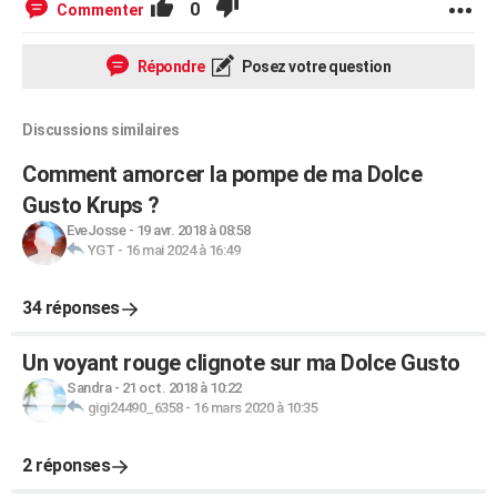
0
Commenter
Répondre
Posez votre question
Discussions similaires
Comment amorcer la pompe de ma Dolce
Gusto Krups ?
EveJosse
-
19 avr. 2018 à 08:58
YGT
-
16 mai 2024 à 16:49
34 réponses
Un voyant rouge clignote sur ma Dolce Gusto
Sandra
-
21 oct. 2018 à 10:22
gigi24490_6358
-
16 mars 2020 à 10:35
2 réponses