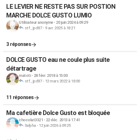
LE LEVIER NE RESTE PAS SUR POSTION
MARCHE DOLCE GUSTO LUMIO
Utilisateur anonyme
-
20 juin 2024 à 09:29
stf_jpd87
-
9 avr. 2025 à 18:21
3 réponses
DOLCE GUSTO eau ne coule plus suite
détartrage
matoti
-
28 févr. 2018 à 15:00
stf_jpd87
-
12 mars 2022 à 18:00
11 réponses
Ma cafetière Dolce Gusto est bloquée
chocolat3321
-
22 déc. 2013 à 17:41
0alpha
-
12 juin 2026 à 09:25