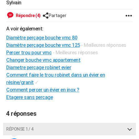
Sylvain
City break
Voyage de noces
Climat
Destinations
Voyage nature
Forum
+
PHOTO
Répondre (4)
Partager
GUIDES D'ACHAT
A voir également:
BONS PLANS
Diamètre perçage bouche vmc 80
Diamètre perçage bouche vmc 125
- Meilleures réponses
CARTE DE VOEUX
Percer trou pour vmc
- Meilleures réponses
Carte Bonne année
Carte Pâques
Carte de Noël
Carte Saint-Valentin
Carte d'anniversaire
DICTIONNAIRE
Changer bouche vmc appartement
Diametre percage robinet evier
Biographies
Expressions
Dictionnaire
Citations
Proverbes
PROGRAMME TV
Comment faire le trou robinet dans un évier en
résine/granit
✓
COPAINS D'AVANT
Comment percer un évier en inox ?
Se connecter
Collèges
Universités
Service militaire
S'inscrire
Lycées
Primaires
Entreprises
Avis de recherche
AVIS DE DÉCÈS
Etagere sans percage
FORUM
4 réponses
Lifestyle
Sport
Television
Cinema
Bricolage
Culture
Auto
Voyage
RÉPONSE 1 / 4