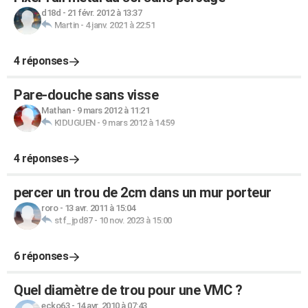
d18d
-
21 févr. 2012 à 13:37
Martin
-
4 janv. 2021 à 22:51
4 réponses
Pare-douche sans visse
Mathan
-
9 mars 2012 à 11:21
KIDUGUEN
-
9 mars 2012 à 14:59
4 réponses
percer un trou de 2cm dans un mur porteur
roro
-
13 avr. 2011 à 15:04
stf_jpd87
-
10 nov. 2023 à 15:00
6 réponses
Quel diamètre de trou pour une VMC ?
ecko63
-
14 avr. 2010 à 07:43