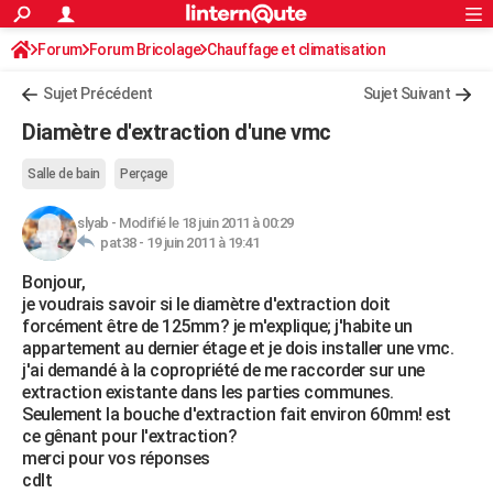
ACTUALITÉS
Forum
Forum Bricolage
Connexion
Chauffage et climatisation
S'inscrire
Rechercher
Société
Education
Villes
Politique
Faits Divers
Monde
+
SPORT
Sujet Précédent
Sujet Suivant
Football
Cyclisme
Forum
Coupe du monde 2026
Tennis
Rugby
CULTURE
Diamètre d'extraction d'une vmc
TNT
Cinéma
Musique
Programme TV
Streaming
Sorties cinéma
+
FINANCE
Salle de bain
Perçage
Impôts
Immobilier
Banque
Crédit
Retraite
Epargne
Risques naturels par ville
Assurance
AUTO
slyab
-
Modifié le 18 juin 2011 à 00:29
pat38 -
19 juin 2011 à 19:41
Réserver un essai
Berlines
Forum auto
Essais
Citadines
SUV
+
HIGH-TECH
Bonjour,
Meilleur smartphone
Ordinateurs
Guide high-tech
Mobiles
Internet
Jeux vidéo
+
BRICOLAGE
je voudrais savoir si le diamètre d'extraction doit
forcément être de 125mm? je m'explique; j'habite un
Aménagement intérieur
Cuisine
Jardinage
+
Forum
Extérieur
Salle de bains
Rangement
WEEK-END
appartement au dernier étage et je dois installer une vmc.
j'ai demandé à la copropriété de me raccorder sur une
Escapades
Expositions
Week-end nature
Guides de France
Patrimoine
Musées
+
LIFESTYLE
extraction existante dans les parties communes.
Seulement la bouche d'extraction fait environ 60mm! est
Bien-être
Mode
+
Art de vivre
Loisirs
Modes de vie
SANTE
ce gênant pour l'extraction?
merci pour vos réponses
Guide de la santé
Médicaments
+
Alimentation
Maladies
Sommeil
VOYAGE
cdlt