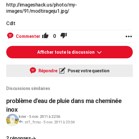
http://imageshack.us/photo/my-
images/91/modtirageju1.jpg/
Cdlt
0
Commenter
Afficher toute la discussion
Répondre
Posez votre question
Discussions similaires
problème d'eau de pluie dans ma cheminée
inox
krier
-
5 nov. 2011 à 22:56
stf_frmu
-
5 nov. 2011 à 23:04
2 réponses