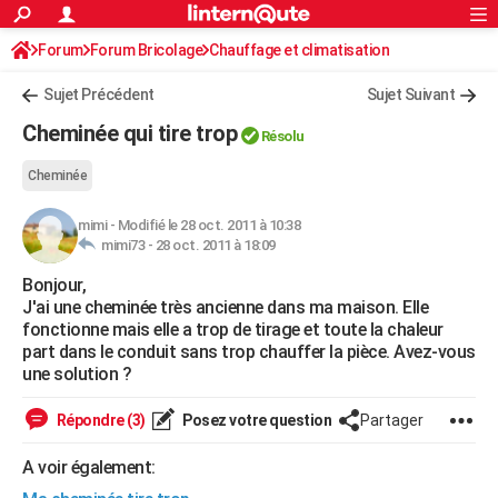
ACTUALITÉS
Forum
Forum Bricolage
Connexion
Chauffage et climatisation
S'inscrire
Rechercher
Société
Education
Villes
Politique
Faits Divers
Monde
+
SPORT
Sujet Précédent
Sujet Suivant
Football
Cyclisme
Forum
Coupe du monde 2026
Tennis
Rugby
CULTURE
Cheminée qui tire trop
Résolu
TNT
Cinéma
Musique
Programme TV
Streaming
Sorties cinéma
+
FINANCE
Cheminée
Impôts
Immobilier
Banque
Crédit
Retraite
Epargne
Risques naturels par ville
Assurance
AUTO
mimi
-
Modifié le 28 oct. 2011 à 10:38
mimi73 -
28 oct. 2011 à 18:09
Réserver un essai
Berlines
Forum auto
Essais
Citadines
SUV
+
HIGH-TECH
Bonjour,
Meilleur smartphone
Ordinateurs
Guide high-tech
Mobiles
Internet
Jeux vidéo
+
BRICOLAGE
J'ai une cheminée très ancienne dans ma maison. Elle
fonctionne mais elle a trop de tirage et toute la chaleur
Aménagement intérieur
Cuisine
Jardinage
+
Forum
Extérieur
Salle de bains
Rangement
WEEK-END
part dans le conduit sans trop chauffer la pièce. Avez-vous
une solution ?
Escapades
Expositions
Week-end nature
Guides de France
Patrimoine
Musées
+
LIFESTYLE
Répondre (3)
Posez votre question
Partager
Bien-être
Mode
+
Art de vivre
Loisirs
Modes de vie
SANTE
A voir également:
Guide de la santé
Médicaments
+
Alimentation
Maladies
Sommeil
VOYAGE