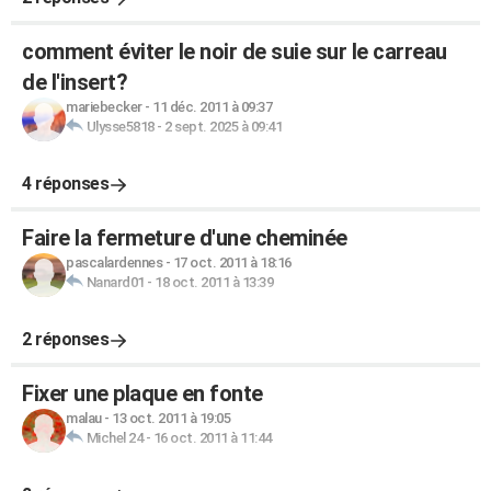
comment éviter le noir de suie sur le carreau
de l'insert?
mariebecker
-
11 déc. 2011 à 09:37
Ulysse5818
-
2 sept. 2025 à 09:41
4 réponses
Faire la fermeture d'une cheminée
pascalardennes
-
17 oct. 2011 à 18:16
Nanard01
-
18 oct. 2011 à 13:39
2 réponses
Fixer une plaque en fonte
malau
-
13 oct. 2011 à 19:05
Michel 24
-
16 oct. 2011 à 11:44