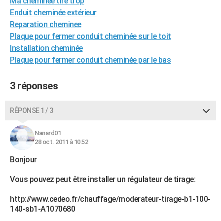
Ma cheminée tire trop
City break
Voyage de noces
Climat
Destinations
Voyage nature
Forum
+
Enduit cheminée extérieur
PHOTO
Reparation cheminee
GUIDES D'ACHAT
Plaque pour fermer conduit cheminée sur le toit
Installation cheminée
BONS PLANS
Plaque pour fermer conduit cheminée par le bas
CARTE DE VOEUX
3 réponses
Carte Bonne année
Carte Pâques
Carte de Noël
Carte Saint-Valentin
Carte d'anniversaire
DICTIONNAIRE
Biographies
Expressions
Dictionnaire
Citations
Proverbes
RÉPONSE 1 / 3
PROGRAMME TV
COPAINS D'AVANT
Nanard01
28 oct. 2011 à 10:52
Se connecter
Collèges
Universités
Service militaire
S'inscrire
Lycées
Primaires
Entreprises
Avis de recherche
AVIS DE DÉCÈS
Bonjour
FORUM
Vous pouvez peut être installer un régulateur de tirage:
Lifestyle
Sport
Television
Cinema
Bricolage
Culture
Auto
Voyage
http://www.cedeo.fr/chauffage/moderateur-tirage-b1-100-
140-sb1-A1070680