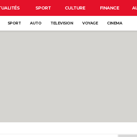
TUALITÉS
SPORT
CULTURE
FINANCE
A
SPORT
AUTO
TELEVISION
VOYAGE
CINEMA