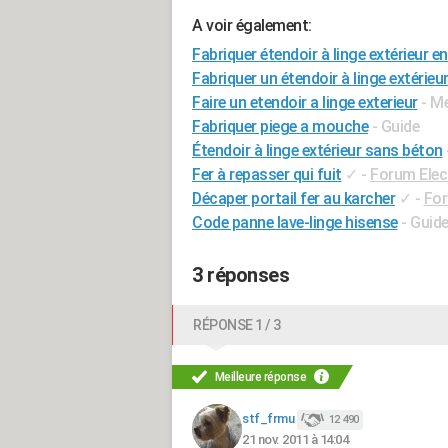
A voir également:
Fabriquer étendoir à linge extérieur en
Fabriquer un étendoir à linge extérieu
Faire un etendoir a linge exterieur
- M
Fabriquer piege a mouche
- Guide
Étendoir à linge extérieur sans béton
Fer à repasser qui fuit
✓
-
Forum Ele
Décaper portail fer au karcher
✓
-
For
Code panne lave-linge hisense
- Guid
3 réponses
RÉPONSE 1 / 3
Meilleure réponse
stf_frmu
12 490
21 nov. 2011 à 14:04