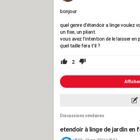
bonjour
quel genre d'étendoir a linge voulez v
un fixe, un pliant.
vous avez l'intention de le laisser en 
quel taille fera t'il ?
2
Affiche
Discussions similaires
etendoir à linge de jardin en f
olb58
-
23 avr. 2012 à 05:51