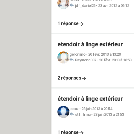
jdf_daniel26
-
23 avr. 2012 à 06:12
1 réponse
etendoir à linge extérieur
geronimo
-
20 févr. 2013 à 13:20
Raymond037
-
20 févr. 2013 à 16:53
2 réponses
étendoir à linge extérieur
jobaz
-
23 juin 2013 à 20:54
stf_frmu
-
23 juin 2013 à 21:53
1 réponse