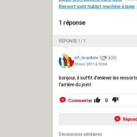
Ressort joint hublot machine à laver
1 réponse
RÉPONSE 1 / 1
stf_la sudiste
8 273
29 nov. 2011 à 12:04
bonjour, il suffit d'enlever les ressort
l'arrière du joint
0
Commenter
Répond
Discussions similaires