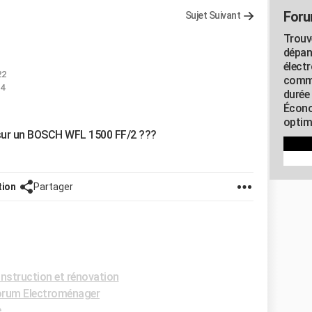
Foru
Sujet Suivant
Trouv
dépan
élect
22
commu
04
durée
Écono
optimi
 sur un BOSCH WFL 1500 FF/2 ???
tion
Partager
struction et rénovation
rum Electroménager
e