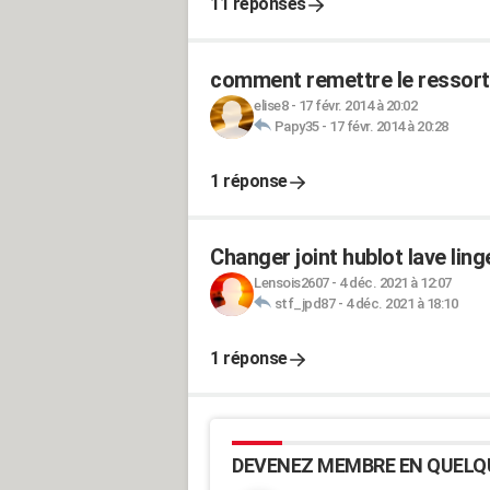
11 réponses
comment remettre le ressort
elise8
-
17 févr. 2014 à 20:02
Papy35
-
17 févr. 2014 à 20:28
1 réponse
Changer joint hublot lave l
Lensois2607
-
4 déc. 2021 à 12:07
stf_jpd87
-
4 déc. 2021 à 18:10
1 réponse
DEVENEZ MEMBRE EN QUELQ