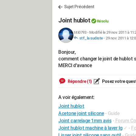
Sujet Précédent
Joint hublot
Résolu
titi0793
-
Modifié le 29 nov. 2011 à 11:
stf_la sudiste
-
29 nov. 2011 à 12:
Bonjour,
comment changer le joint de hublot
MERCI d'avance
Répondre (1)
Posez votre ques
A voir également:
Joint hublot
Acetone joint silicone
- Guide
Joint carrelage 1mm avis
-
Forum Con
Joint hublot machine à laver lg
✓
-
Fo
Lisser joint silicone sans outil
- Guid