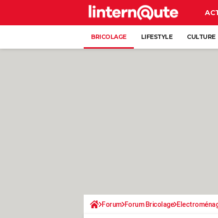
AC
BRICOLAGE
LIFESTYLE
CULTURE
Forum
Forum Bricolage
Electroména