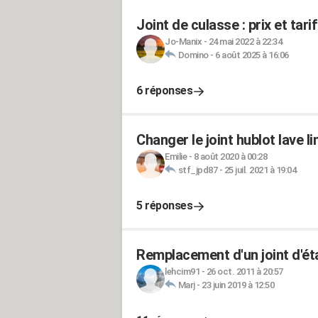
Joint de culasse : prix et ta
Jo-Manix
-
24 mai 2022 à 22:34
Domino
-
6 août 2025 à 16:06
6 réponses
Changer le joint hublot lave 
Emilie
-
8 août 2020 à 00:28
stf_jpd87
-
25 juil. 2021 à 19:04
5 réponses
Remplacement d'un joint d'ét
lehcim91
-
26 oct. 2011 à 20:57
Marj
-
23 juin 2019 à 12:50