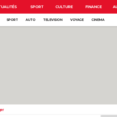
TUALITÉS
SPORT
CULTURE
FINANCE
A
SPORT
AUTO
TELEVISION
VOYAGE
CINEMA
ger