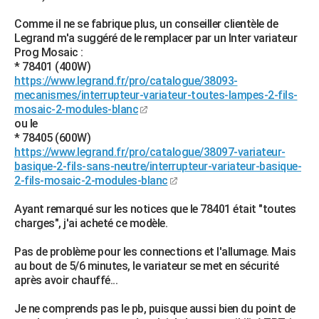
City break
Voyage de noces
Climat
Destinations
Voyage nature
Forum
+
PHOTO
Comme il ne se fabrique plus, un conseiller clientèle de
Legrand m'a suggéré de le remplacer par un Inter variateur
GUIDES D'ACHAT
Prog Mosaic :
* 78401 (400W)
BONS PLANS
https://www.legrand.fr/pro/catalogue/38093-
mecanismes/interrupteur-variateur-toutes-lampes-2-fils-
CARTE DE VOEUX
mosaic-2-modules-blanc
ou le
Carte Bonne année
Carte Pâques
Carte de Noël
Carte Saint-Valentin
Carte d'anniversaire
DICTIONNAIRE
* 78405 (600W)
https://www.legrand.fr/pro/catalogue/38097-variateur-
Biographies
Expressions
Dictionnaire
Citations
Proverbes
PROGRAMME TV
basique-2-fils-sans-neutre/interrupteur-variateur-basique-
2-fils-mosaic-2-modules-blanc
COPAINS D'AVANT
Ayant remarqué sur les notices que le 78401 était "toutes
Se connecter
Collèges
Universités
Service militaire
S'inscrire
Lycées
Primaires
Entreprises
Avis de recherche
AVIS DE DÉCÈS
charges", j'ai acheté ce modèle.
FORUM
Pas de problème pour les connections et l'allumage. Mais
au bout de 5/6 minutes, le variateur se met en sécurité
Lifestyle
Sport
Television
Cinema
Bricolage
Culture
Auto
Voyage
après avoir chauffé...
Je ne comprends pas le pb, puisque aussi bien du point de