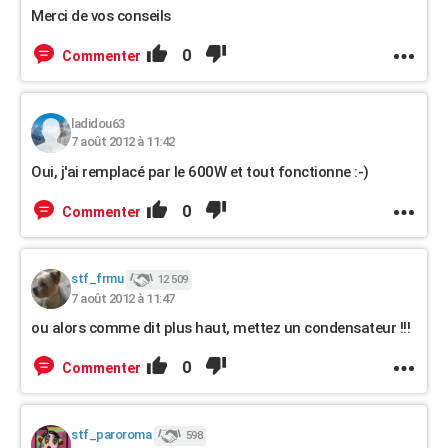
Merci de vos conseils
0
Commenter
ladidou63
7 août 2012 à 11:42
Oui, j'ai remplacé par le 600W et tout fonctionne :-)
0
Commenter
stf_frmu
12 509
7 août 2012 à 11:47
ou alors comme dit plus haut, mettez un condensateur !!!
0
Commenter
stf_paroroma
598