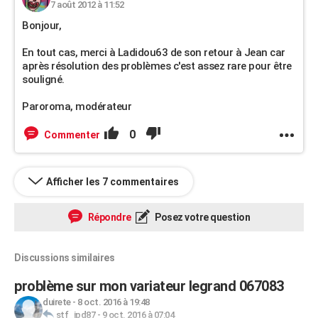
7 août 2012 à 11:52
Bonjour,
En tout cas, merci à Ladidou63 de son retour à Jean car
après résolution des problèmes c'est assez rare pour être
souligné.
Paroroma, modérateur
0
Commenter
Afficher les 7 commentaires
Répondre
Posez votre question
Discussions similaires
problème sur mon variateur legrand 067083
duirete
-
8 oct. 2016 à 19:48
stf_jpd87
-
9 oct. 2016 à 07:04