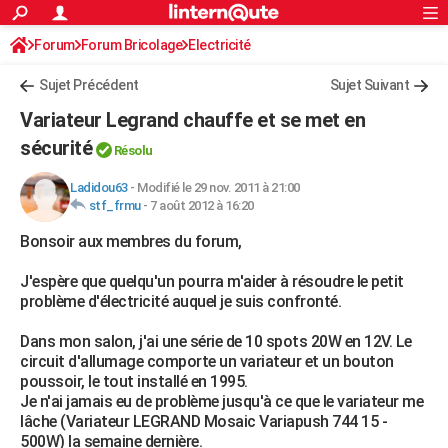
ACTUALITÉS
Forum
Forum Bricolage
Connexion
Electricité
S'inscrire
Rechercher
Société
Education
Villes
Politique
Faits Divers
Monde
+
SPORT
Sujet Précédent
Sujet Suivant
Football
Cyclisme
Forum
Coupe du monde 2026
Tennis
Rugby
CULTURE
Variateur Legrand chauffe et se met en
TNT
Cinéma
Musique
Programme TV
Streaming
Sorties cinéma
+
sécurité
FINANCE
Résolu
Impôts
Immobilier
Banque
Crédit
Retraite
Epargne
Risques naturels par ville
Assurance
AUTO
Ladidou63
-
Modifié le 29 nov. 2011 à 21:00
stf_frmu
-
7 août 2012 à 16:20
Réserver un essai
Berlines
Forum auto
Essais
Citadines
SUV
+
HIGH-TECH
Bonsoir aux membres du forum,
Meilleur smartphone
Ordinateurs
Guide high-tech
Mobiles
Internet
Jeux vidéo
+
BRICOLAGE
J'espère que quelqu'un pourra m'aider à résoudre le petit
problème d'électricité auquel je suis confronté.
Aménagement intérieur
Cuisine
Jardinage
+
Forum
Extérieur
Salle de bains
Rangement
WEEK-END
Dans mon salon, j'ai une série de 10 spots 20W en 12V. Le
Escapades
Expositions
Week-end nature
Guides de France
Patrimoine
Musées
+
LIFESTYLE
circuit d'allumage comporte un variateur et un bouton
poussoir, le tout installé en 1995.
Bien-être
Mode
+
Art de vivre
Loisirs
Modes de vie
SANTE
Je n'ai jamais eu de problème jusqu'à ce que le variateur me
lâche (Variateur LEGRAND Mosaic Variapush 744 15 -
Guide de la santé
Médicaments
+
Alimentation
Maladies
Sommeil
VOYAGE
500W) la semaine dernière.