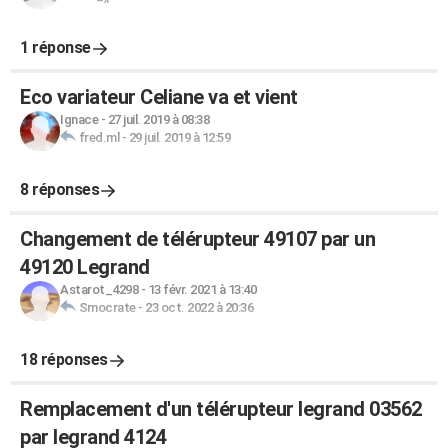
1 réponse
Eco variateur Celiane va et vient
Ignace
-
27 juil. 2019 à 08:38
fred.ml
-
29 juil. 2019 à 12:59
8 réponses
Changement de télérupteur 49107 par un
49120 Legrand
Astarot_4298
-
13 févr. 2021 à 13:40
Smocrate
-
23 oct. 2022 à 20:36
18 réponses
Remplacement d'un télérupteur legrand 03562
par legrand 4124