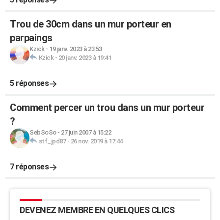
Trou de 30cm dans un mur porteur en
parpaings
Kzick
-
19 janv. 2023 à 23:53
Kzick
-
20 janv. 2023 à 19:41
5 réponses
Comment percer un trou dans un mur porteur
?
SebSoSo
-
27 juin 2007 à 15:22
stf_jpd87
-
26 nov. 2019 à 17:44
7 réponses
DEVENEZ MEMBRE EN QUELQUES CLICS