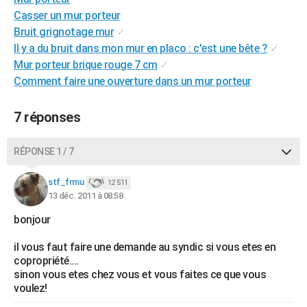
City break
Voyage de noces
Climat
Destinations
Voyage nature
Forum
+
Casser un mur porteur
PHOTO
Bruit grignotage mur
✓
GUIDES D'ACHAT
Il y a du bruit dans mon mur en placo : c'est une bête ?
✓
Mur porteur brique rouge 7 cm
✓
BONS PLANS
Comment faire une ouverture dans un mur porteur
CARTE DE VOEUX
7 réponses
Carte Bonne année
Carte Pâques
Carte de Noël
Carte Saint-Valentin
Carte d'anniversaire
DICTIONNAIRE
RÉPONSE 1 / 7
Biographies
Expressions
Dictionnaire
Citations
Proverbes
PROGRAMME TV
stf_frmu
COPAINS D'AVANT
12 511
13 déc. 2011 à 08:58
Se connecter
Collèges
Universités
Service militaire
S'inscrire
Lycées
Primaires
Entreprises
Avis de recherche
AVIS DE DÉCÈS
bonjour
FORUM
il vous faut faire une demande au syndic si vous etes en
copropriété....
Lifestyle
Sport
Television
Cinema
Bricolage
Culture
Auto
Voyage
sinon vous etes chez vous et vous faites ce que vous
voulez!