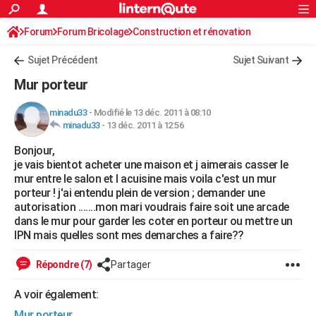
ACTUALITÉS
Forum
Forum Bricolage
Connexion
Construction et rénovation
S'inscrire
Rechercher
Société
Education
Villes
Politique
Faits Divers
Monde
+
SPORT
Sujet Précédent
Sujet Suivant
Football
Cyclisme
Forum
Coupe du monde 2026
Tennis
Rugby
CULTURE
Mur porteur
TNT
Cinéma
Musique
Programme TV
Streaming
Sorties cinéma
+
FINANCE
minadu33
-
Modifié le 13 déc. 2011 à 08:10
minadu33
-
13 déc. 2011 à 12:56
Impôts
Immobilier
Banque
Crédit
Retraite
Epargne
Risques naturels par ville
Assurance
AUTO
Bonjour,
Réserver un essai
Berlines
Forum auto
Essais
Citadines
SUV
+
HIGH-TECH
je vais bientot acheter une maison et j aimerais casser le
mur entre le salon et l acuisine mais voila c'est un mur
Meilleur smartphone
Ordinateurs
Guide high-tech
Mobiles
Internet
Jeux vidéo
+
BRICOLAGE
porteur ! j'ai entendu plein de version ; demander une
autorisation .......mon mari voudrais faire soit une arcade
Aménagement intérieur
Cuisine
Jardinage
+
Forum
Extérieur
Salle de bains
Rangement
WEEK-END
dans le mur pour garder les coter en porteur ou mettre un
IPN mais quelles sont mes demarches a faire??
Escapades
Expositions
Week-end nature
Guides de France
Patrimoine
Musées
+
LIFESTYLE
Répondre (7)
Partager
Bien-être
Mode
+
Art de vivre
Loisirs
Modes de vie
SANTE
A voir également:
Guide de la santé
Médicaments
+
Alimentation
Maladies
Sommeil
VOYAGE
Mur porteur