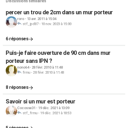
Discussions similaires
percer un trou de 2cm dans un mur porteur
roro
-
13 avr. 2011 à 15:04
stf_jpd87
-
10 nov. 2023 à 15:00
6 réponses
Puis-je faire ouverture de 90 cm dans mur
porteur sans IPN ?
nono64
-
28 févr. 2010 à 11:48
frmu
-
28 févr. 2010 à 11:48
8 réponses
Savoir si un mur est porteur
Cocosse31
-
19 déc. 2021 à 13:09
stf_frmu
-
19 déc. 2021 à 18:53
5 réponses