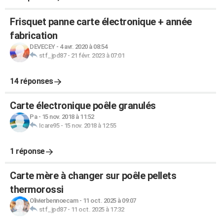
Frisquet panne carte électronique + année
fabrication
DEVECEY
-
4 avr. 2020 à 08:54
stf_jpd87
-
21 févr. 2023 à 07:01
14 réponses
Carte électronique poêle granulés
Pa
-
15 nov. 2018 à 11:52
Icare95
-
15 nov. 2018 à 12:55
1 réponse
Carte mère à changer sur poêle pellets
thermorossi
Olivierbennoecam
-
11 oct. 2025 à 09:07
stf_jpd87
-
11 oct. 2025 à 17:32