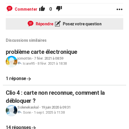
0
Commenter
Répondre
Posez votre question
Discussions similaires
problème carte électronique
jcmottin
-
7 févr. 2021 à 08:59
Icare95
-
8 févr. 2021 à 18:38
1 réponse
Clio 4 : carte non reconnue, comment la
débloquer ?
Solenekaskal
-
19 juin 2020 à 09:31
Sonn
-
1 sept. 2025 à 11:38
14 réponses