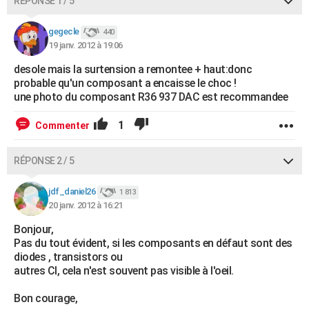
RÉPONSE 1 / 5
gegecle
440
19 janv. 2012 à 19:06
desole mais la surtension a remontee + haut:donc
probable qu'un composant a encaisse le choc !
une photo du composant R36 937 DAC est recommandee
1
Commenter
RÉPONSE 2 / 5
jdf_daniel26
1 813
20 janv. 2012 à 16:21
Bonjour,
Pas du tout évident, si les composants en défaut sont des
diodes , transistors ou
autres CI, cela n'est souvent pas visible à l'oeil.
Bon courage,