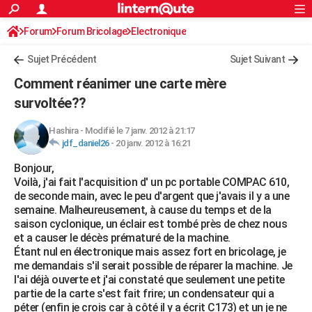
ACTUALITÉS
Forum
Forum Bricolage
Connexion
Electronique
S'inscrire
Rechercher
Société
Education
Villes
Politique
Faits Divers
Monde
+
SPORT
Sujet Précédent
Sujet Suivant
Football
Cyclisme
Forum
Coupe du monde 2026
Tennis
Rugby
CULTURE
Comment réanimer une carte mère
TNT
Cinéma
Musique
Programme TV
Streaming
Sorties cinéma
+
survoltée??
FINANCE
Impôts
Immobilier
Banque
Crédit
Retraite
Epargne
Risques naturels par ville
Assurance
AUTO
Hashira
-
Modifié le 7 janv. 2012 à 21:17
jdf_daniel26
-
20 janv. 2012 à 16:21
Réserver un essai
Berlines
Forum auto
Essais
Citadines
SUV
+
HIGH-TECH
Bonjour,
Voilà, j'ai fait l'acquisition d' un pc portable COMPAC 610,
Meilleur smartphone
Ordinateurs
Guide high-tech
Mobiles
Internet
Jeux vidéo
+
BRICOLAGE
de seconde main, avec le peu d'argent que j'avais il y a une
semaine. Malheureusement, à cause du temps et de la
Aménagement intérieur
Cuisine
Jardinage
+
Forum
Extérieur
Salle de bains
Rangement
WEEK-END
saison cyclonique, un éclair est tombé près de chez nous
et a causer le décès prématuré de la machine.
Escapades
Expositions
Week-end nature
Guides de France
Patrimoine
Musées
+
LIFESTYLE
Étant nul en électronique mais assez fort en bricolage, je
me demandais s'il serait possible de réparer la machine. Je
Bien-être
Mode
+
Art de vivre
Loisirs
Modes de vie
SANTE
l'ai déjà ouverte et j'ai constaté que seulement une petite
partie de la carte s'est fait frire; un condensateur qui a
Guide de la santé
Médicaments
+
Alimentation
Maladies
Sommeil
VOYAGE
péter (enfin je crois car à côté il y a écrit C173) et un je ne