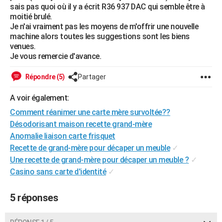
sais pas quoi où il y a écrit R36 937 DAC qui semble être à
City break
Voyage de noces
Climat
Destinations
Voyage nature
Forum
+
PHOTO
moitié brulé.
Je n'ai vraiment pas les moyens de m'offrir une nouvelle
GUIDES D'ACHAT
machine alors toutes les suggestions sont les biens
venues.
BONS PLANS
Je vous remercie d'avance.
CARTE DE VOEUX
Répondre (5)
Partager
Carte Bonne année
Carte Pâques
Carte de Noël
Carte Saint-Valentin
Carte d'anniversaire
DICTIONNAIRE
A voir également:
Biographies
Expressions
Dictionnaire
Citations
Proverbes
Comment réanimer une carte mère survoltée??
PROGRAMME TV
Désodorisant maison recette grand-mère
COPAINS D'AVANT
Anomalie liaison carte frisquet
Recette de grand-mère pour décaper un meuble
✓
Se connecter
Collèges
Universités
Service militaire
S'inscrire
Lycées
Primaires
Entreprises
Avis de recherche
AVIS DE DÉCÈS
Une recette de grand-mère pour décaper un meuble ?
✓
Casino sans carte d'identité
✓
FORUM
Lifestyle
Sport
Television
Cinema
Bricolage
Culture
Auto
Voyage
5 réponses