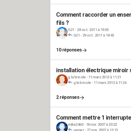
Comment raccorder un ensemb
fils ?
G21
-
28 oct. 2011 à 19:05
G21
-
29 oct. 2011 à 18:43
10 réponses
installation électrique miroir 
g la bricole
-
11 mars 2012 à 11:21
g la bricole
-
11 mars 2012 à 11:26
2 réponses
Comment mettre 1 interrupteu
mike2460
-
18 nov. 2007 à 20:22
samez
-
27 nov. 2007 à 13:13