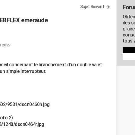
Foru
Sujet Suivant
Obten
 DEBFLEX emeraude
des s
grâce
conse
tous v
à 20:27
nseil concernant le branchement d'un double va et
un simple interrupteur.
502/9531/dscn0460h.jpg
hoto 2)
8/1240/dscn0464r.jpg