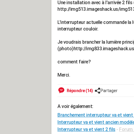
Une installation avec à l'arrivée 2 fil
http://img513.imageshack.us/img51
L'interrupteur actuelle commande la lu
interrupteur couloir.
Je voudrais brancher la lumière princip
(photo)http://img833.imageshack.u
comment faire?
Merci.
Répondre (14)
Partager
A voir également:
Branchement interrupteur va et vient
Interrupteur va et vient ancien modèl
Interrupteur va et vient 2 fils
-
Forum E