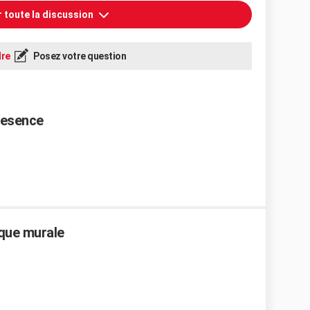
r toute la discussion
re
Posez votre question
resence
que murale