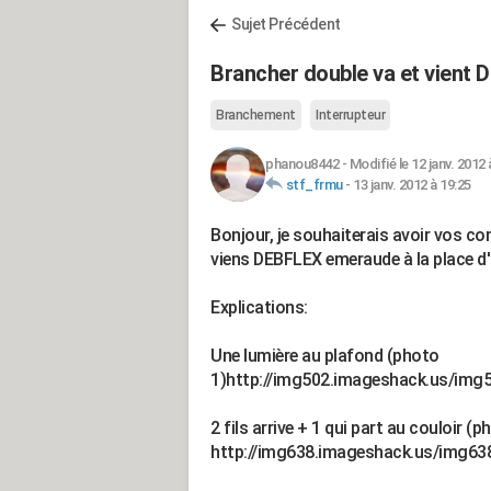
Sujet Précédent
Brancher double va et vient
Branchement
Interrupteur
phanou8442
-
Modifié le 12 janv. 2012 
stf_frmu
-
13 janv. 2012 à 19:25
Bonjour, je souhaiterais avoir vos co
viens DEBFLEX emeraude à la place d'
Explications:
Une lumière au plafond (photo
1)http://img502.imageshack.us/img
2 fils arrive + 1 qui part au couloir (p
http://img638.imageshack.us/img63