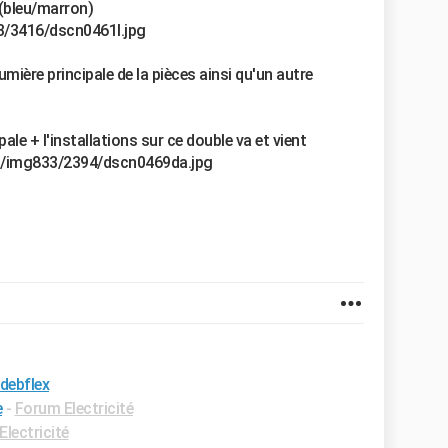
s (bleu/marron)
3/3416/dscn0461l.jpg
mière principale de la pièces ainsi qu'un autre
ale + l'installations sur ce double va et vient
s/img833/2394/dscn0469da.jpg
 debflex
e
-
Forum Electricité
lectricité