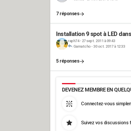
7 réponses
Installation 9 spot à LED dan
raph74
-
27 sept. 2011 à 09:43
Gamatcho
-
30 oct. 2017 à 12:33
5 réponses
DEVENEZ MEMBRE EN QUELQ
Connectez-vous simpleme
Suivez vos discussions 