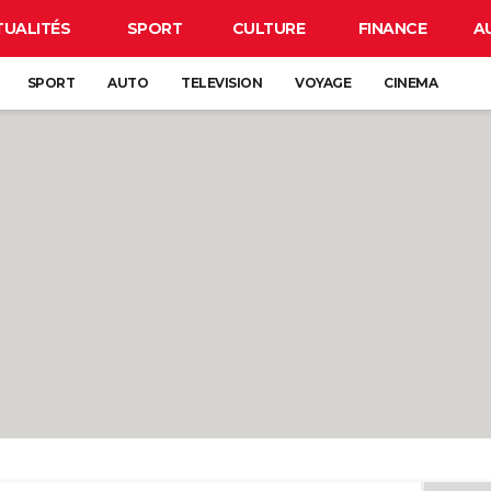
TUALITÉS
SPORT
CULTURE
FINANCE
A
SPORT
AUTO
TELEVISION
VOYAGE
CINEMA