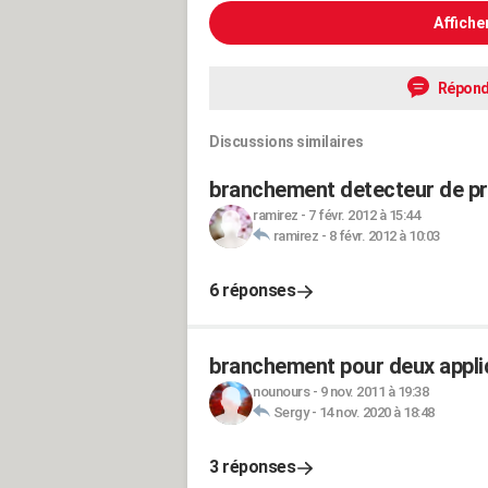
Affiche
Répond
Discussions similaires
branchement detecteur de p
ramirez
-
7 févr. 2012 à 15:44
ramirez
-
8 févr. 2012 à 10:03
6 réponses
branchement pour deux appli
nounours
-
9 nov. 2011 à 19:38
Sergy
-
14 nov. 2020 à 18:48
3 réponses