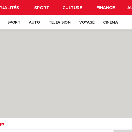
TUALITÉS
SPORT
CULTURE
FINANCE
A
SPORT
AUTO
TELEVISION
VOYAGE
CINEMA
ger