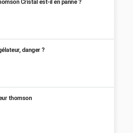
mson Cristal est-il en panne ?
élateur, danger ?
teur thomson