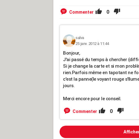
0
Commenter
salva
25 janv. 2012 à 11:44
Bonjour,
J'ai passé du temps à chercher (diffici
Si je change la carte et si mon probl
rien.Parfois même en tapotant ne fon
c'est la panne(le voyant rouge s'llum
jours.
Merci encore pour le conseil.
0
Commenter
Affiche