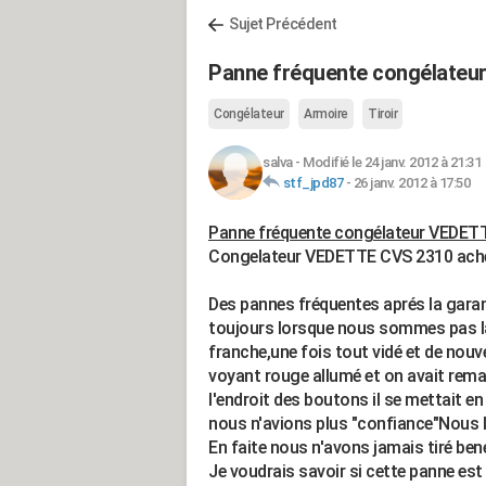
Sujet Précédent
Panne fréquente congélateu
Congélateur
Armoire
Tiroir
salva
-
Modifié le 24 janv. 2012 à 21:31
stf_jpd87
-
26 janv. 2012 à 17:50
Panne fréquente congélateur VEDET
Congelateur VEDETTE CVS 2310 ache
Des pannes fréquentes aprés la garan
toujours lorsque nous sommes pas là
franche,une fois tout vidé et de nou
voyant rouge allumé et on avait rema
l'endroit des boutons il se mettait e
nous n'avions plus "confiance"Nous l
En faite nous n'avons jamais tiré ben
Je voudrais savoir si cette panne est