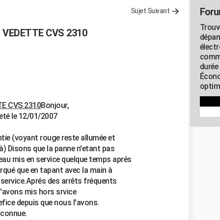
Foru
Sujet Suivant
Trouv
r VEDETTE CVS 2310
dépan
élect
commu
durée
Écono
optimi
TE CVS 2310
Bonjour,
té le 12/01/2007
tie (voyant rouge reste allumée et
) Disons que la panne n'etant pas
veau mis en service quelque temps aprés
rqué que en tapant avec la main à
n service.Aprés des arrêts fréquents
'avons mis hors srvice
efice depuis que nous l'avons.
 connue.