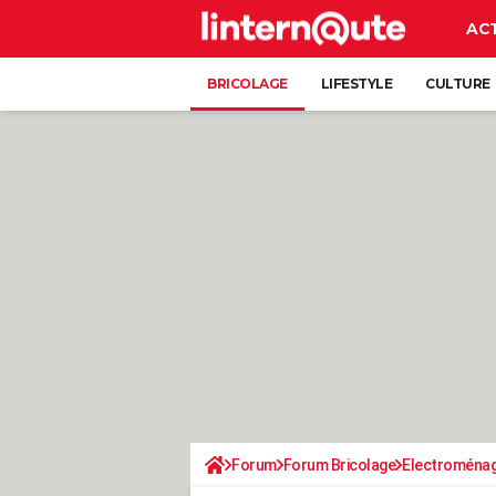
AC
BRICOLAGE
LIFESTYLE
CULTURE
Forum
Forum Bricolage
Electroména