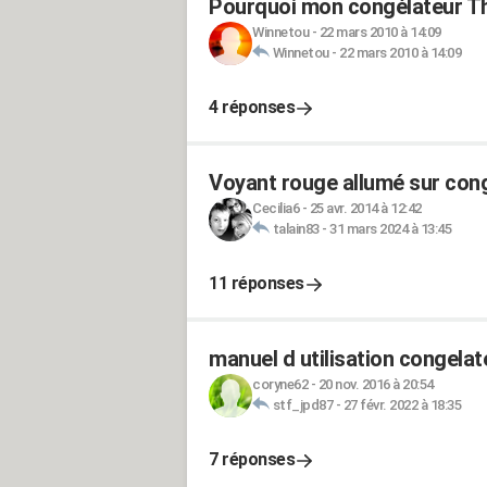
Pourquoi mon congélateur Tho
Winnetou
-
22 mars 2010 à 14:09
Winnetou
-
22 mars 2010 à 14:09
4 réponses
Voyant rouge allumé sur cong
Cecilia6
-
25 avr. 2014 à 12:42
talain83
-
31 mars 2024 à 13:45
11 réponses
manuel d utilisation congela
coryne62
-
20 nov. 2016 à 20:54
stf_jpd87
-
27 févr. 2022 à 18:35
7 réponses