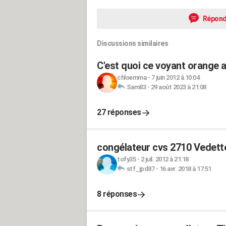
Répond
Discussions similaires
C'est quoi ce voyant orange 
chloemma
-
7 juin 2012 à 10:04
Sam83
-
29 août 2023 à 21:08
27 réponses
congélateur cvs 2710 Vedette
tofy35
-
2 juil. 2012 à 21:18
stf_jpd87
-
16 avr. 2018 à 17:51
8 réponses