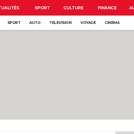
TUALITÉS
SPORT
CULTURE
FINANCE
A
SPORT
AUTO
TELEVISION
VOYAGE
CINEMA