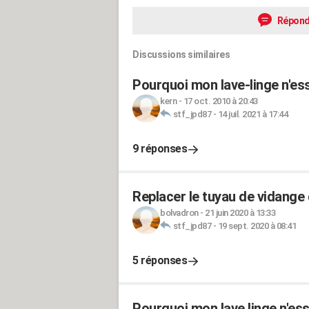
Répond
Discussions similaires
Pourquoi mon lave-linge n'es
kern
-
17 oct. 2010 à 20:43
stf_jpd87
-
14 juil. 2021 à 17:44
9 réponses
Replacer le tuyau de vidang
bolvadron
-
21 juin 2020 à 13:33
stf_jpd87
-
19 sept. 2020 à 08:41
5 réponses
Pourquoi mon lave linge n'ess