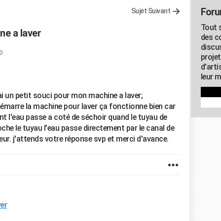
Foru
Sujet Suivant
Tout s
ne a laver
des c
discu
0
proje
d'art
leur m
i un petit souci pour mon machine a laver;
marre la machine pour laver ça fonctionne bien car
t l'eau passe a coté de séchoir quand le tuyau de
oche le tuyau l'eau passe directement par le canal de
eur. j'attends votre réponse svp et merci d'avance.
er