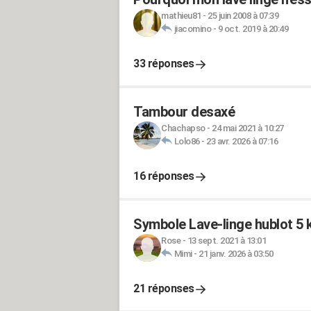
mathieu81
-
25 juin 2008 à 07:39
jiacomino
-
9 oct. 2019 à 20:49
33 réponses
Tambour desaxé
Chachapso
-
24 mai 2021 à 10:27
Lolo86
-
23 avr. 2026 à 07:16
16 réponses
Symbole Lave-linge hublot 
Rose
-
13 sept. 2021 à 13:01
Mimi
-
21 janv. 2026 à 03:50
21 réponses