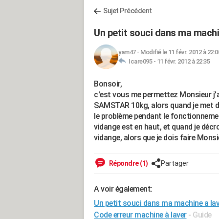
Sujet Précédent
Un petit souci dans ma machi
yam47
-
Modifié le 11 févr. 2012 à 22:0
Icare095 -
11 févr. 2012 à 22:35
Bonsoir,
c'est vous me permettez Monsieur j'a
SAMSTAR 10kg, alors quand je met dé
le problème pendant le fonctionnemen
vidange est en haut, et quand je décr
vidange, alors que je dois faire Monsi
Répondre (1)
Partager
A voir également:
Un petit souci dans ma machine a lav
Code erreur machine à laver
- Guide