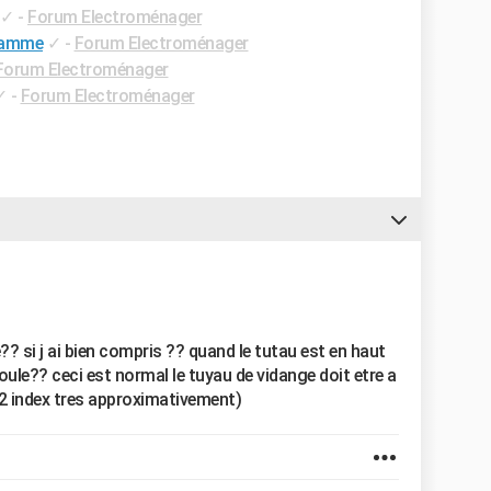
✓
-
Forum Electroménager
gramme
✓
-
Forum Electroménager
Forum Electroménager
✓
-
Forum Electroménager
? si j ai bien compris ?? quand le tutau est en haut
oule?? ceci est normal le tuyau de vidange doit etre a
2 index tres approximativement)