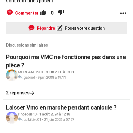
sont eux qui les posent
0
Commenter
Répondre
Posez votre question
Discussions similaires
Pourquoi ma VMC ne fonctionne pas dans une
pièce ?
MORGANE1983
-
9 juin 2008 à 19:11
gabriel
-
9 juin 2008 à 19:11
2 réponses
Laisser Vmc en marche pendant canicule ?
Phoebus10
-
1 août 2024 à 12:18
Luikiluke01
-
21 juin 2026 à 07:27