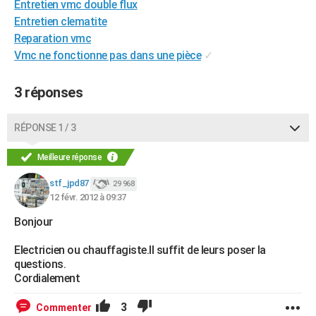
Entretien vmc double flux
City break
Voyage de noces
Climat
Destinations
Voyage nature
Forum
+
PHOTO
Entretien clematite
Reparation vmc
GUIDES D'ACHAT
Vmc ne fonctionne pas dans une pièce
✓
BONS PLANS
3 réponses
CARTE DE VOEUX
Carte Bonne année
Carte Pâques
Carte de Noël
Carte Saint-Valentin
Carte d'anniversaire
RÉPONSE 1 / 3
DICTIONNAIRE
Biographies
Expressions
Dictionnaire
Citations
Proverbes
Meilleure réponse
PROGRAMME TV
stf_jpd87
29 968
COPAINS D'AVANT
12 févr. 2012 à 09:37
Se connecter
Collèges
Universités
Service militaire
S'inscrire
Lycées
Primaires
Entreprises
Avis de recherche
AVIS DE DÉCÈS
Bonjour
FORUM
Electricien ou chauffagiste.Il suffit de leurs poser la
questions.
Lifestyle
Sport
Television
Cinema
Bricolage
Culture
Auto
Voyage
Cordialement
3
Commenter