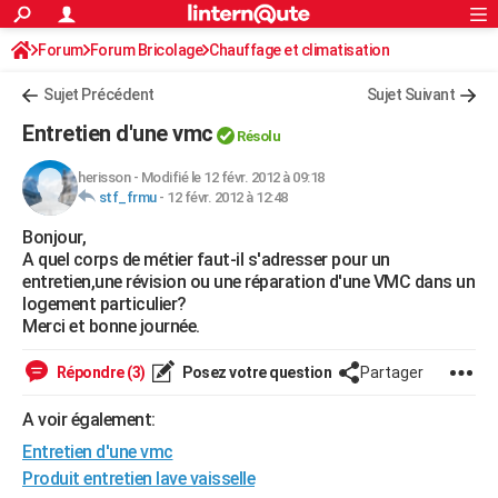
ACTUALITÉS
Forum
Forum Bricolage
Connexion
Chauffage et climatisation
S'inscrire
Rechercher
Société
Education
Villes
Politique
Faits Divers
Monde
+
SPORT
Sujet Précédent
Sujet Suivant
Football
Cyclisme
Forum
Coupe du monde 2026
Tennis
Rugby
CULTURE
Entretien d'une vmc
Résolu
TNT
Cinéma
Musique
Programme TV
Streaming
Sorties cinéma
+
FINANCE
herisson
-
Modifié le 12 févr. 2012 à 09:18
stf_frmu
-
12 févr. 2012 à 12:48
Impôts
Immobilier
Banque
Crédit
Retraite
Epargne
Risques naturels par ville
Assurance
AUTO
Bonjour,
Réserver un essai
Berlines
Forum auto
Essais
Citadines
SUV
+
HIGH-TECH
A quel corps de métier faut-il s'adresser pour un
entretien,une révision ou une réparation d'une VMC dans un
Meilleur smartphone
Ordinateurs
Guide high-tech
Mobiles
Internet
Jeux vidéo
+
BRICOLAGE
logement particulier?
Merci et bonne journée.
Aménagement intérieur
Cuisine
Jardinage
+
Forum
Extérieur
Salle de bains
Rangement
WEEK-END
Répondre (3)
Posez votre question
Partager
Escapades
Expositions
Week-end nature
Guides de France
Patrimoine
Musées
+
LIFESTYLE
A voir également:
Bien-être
Mode
+
Art de vivre
Loisirs
Modes de vie
SANTE
Entretien d'une vmc
Guide de la santé
Médicaments
+
Alimentation
Maladies
Sommeil
Produit entretien lave vaisselle
VOYAGE