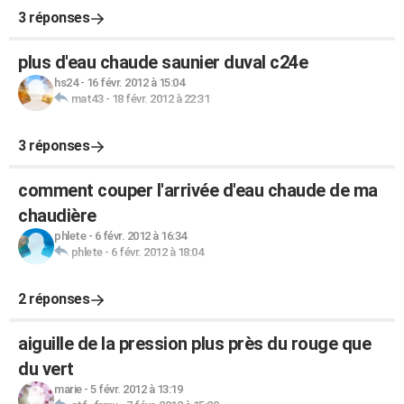
3 réponses
plus d'eau chaude saunier duval c24e
hs24
-
16 févr. 2012 à 15:04
mat43
-
18 févr. 2012 à 22:31
3 réponses
comment couper l'arrivée d'eau chaude de ma
chaudière
phlete
-
6 févr. 2012 à 16:34
phlete
-
6 févr. 2012 à 18:04
2 réponses
aiguille de la pression plus près du rouge que
du vert
marie
-
5 févr. 2012 à 13:19