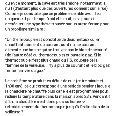
qu'en ce moment, la cave est très fraîche, notamment la
City break
Voyage de noces
Climat
Destinations
Voyage nature
Forum
+
PHOTO
nuit (d'autant plus que des ouvertures donnent sur la rue).
Comme je constate que ce problème semble avoir lieu
GUIDES D'ACHAT
uniquement par temps froid et la nuit, cela pourrait
accréditer une hypothèse trouvée sur un autre forum pour
BONS PLANS
un problème similaire :
CARTE DE VOEUX
"Un thermoouple est constitué de deux métaux qui en
chauffant donnent du courant continu, ce courant
Carte Bonne année
Carte Pâques
Carte de Noël
Carte Saint-Valentin
Carte d'anniversaire
DICTIONNAIRE
alimente une bobine qui se trouve dans le bloc de sécurité
(de l'autre côté du thermocouple) et ouvre le gaz. Si le
Biographies
Expressions
Dictionnaire
Citations
Proverbes
PROGRAMME TV
thermocouple n'est plus chaud ou HS, coupure de la
flamme de la veilleuse, il n'y a plus de courant et le bloc gaz
COPAINS D'AVANT
ferme l'arrivée du gaz."
Se connecter
Collèges
Universités
Service militaire
S'inscrire
Lycées
Primaires
Entreprises
Avis de recherche
AVIS DE DÉCÈS
Le problème se produit en début de nuit (entre minuit et
1h30 env), ce qui correspond à une période pendant laquelle
FORUM
la chaudière ne chauffe plus car elle est programmée pour
réduire la température dans la maison après 23h. Pendant 1
Lifestyle
Sport
Television
Cinema
Bricolage
Culture
Auto
Voyage
à 2h, la chaudière n'est donc plus sollicitée ->
refroidissement du thermocouple jusqu'à l'extinction de la
veilleuse ?