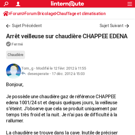
ACTUALITÉS
Forum
Forum Bricolage
Connexion
Chauffage et climatisation
S'inscrire
Rechercher
Société
Education
Villes
Politique
Faits Divers
Monde
+
SPORT
Sujet Précédent
Sujet Suivant
Football
Cyclisme
Forum
Coupe du monde 2026
Tennis
Rugby
CULTURE
Arrêt veilleuse sur chaudière CHAPPEE EDENA
TNT
Cinéma
Musique
Programme TV
Streaming
Sorties cinéma
+
FINANCE
Fermé
Impôts
Immobilier
Banque
Crédit
Retraite
Epargne
Risques naturels par ville
Assurance
Chaudière
AUTO
Réserver un essai
Berlines
Forum auto
Essais
Citadines
SUV
+
HIGH-TECH
Tom_g
-
Modifié le 12 févr. 2012 à 11:55
desesperate -
17 déc. 2012 à 15:03
Meilleur smartphone
Ordinateurs
Guide high-tech
Mobiles
Internet
Jeux vidéo
+
BRICOLAGE
Bonjour,
Aménagement intérieur
Cuisine
Jardinage
+
Forum
Extérieur
Salle de bains
Rangement
WEEK-END
Je possède une chaudière gaz de référence CHAPPEE
edena 1001/24 st et depuis quelques jours, la veilleuse
Escapades
Expositions
Week-end nature
Guides de France
Patrimoine
Musées
+
LIFESTYLE
s'éteint. J'observe que cela se produit uniquement par
temps très froid et la nuit. Je n'ai pas de difficulté à la
Bien-être
Mode
+
Art de vivre
Loisirs
Modes de vie
SANTE
rallumer.
Guide de la santé
Médicaments
+
Alimentation
Maladies
Sommeil
VOYAGE
La chaudière se trouve dans la cave. Inutile de préciser