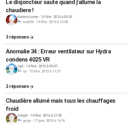
Le disjoncteur saute quand j'allume la
chaudiere !
Karimcrosne
-
13 févr. 2012 à 00:25
rené59
-
14 févr. 2012 à 13:58
3 réponses
Anomalie 34 : Erreur ventilateur sur Hydra
condens 4025 VR
syd
-
14 févr. 2012 à 09:07
sy
-
15 févr. 2012 à 11:27
2 réponses
Chaudière allumé mais tous les chauffages
froid
Steph
-
14 févr. 2012 à 21:35
gege
-
17 janv. 2015 à 14:16