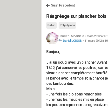
Sujet Précédent
Réagréage sur plancher bois 
Béton
Polystyrène
Henri17
-
Modifié le 9 mars 2012 à 19:
Daniel LOISON
-
11 mars 2012 à 10
Bonjour,
J'ai un souci avec un plancher. Ayant
1800, j'ai conservé les poutres, carré
vieux plancher complétement bouffé p
la bande avec le temps et la charge j
des lambourdes.
Mais :
- une fois les cloisons remontées
- une fois les meubles mis en place
les poutres reprennent progressiveme