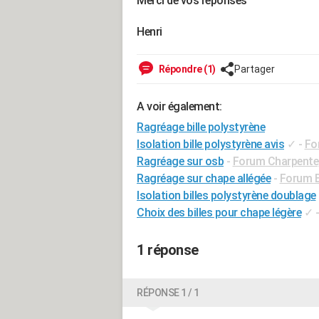
Merci de vos réponses
Henri
Répondre (1)
Partager
A voir également:
Ragréage bille polystyrène
Isolation bille polystyrène avis
✓
-
Fo
Ragréage sur osb
-
Forum Charpente,
Ragréage sur chape allégée
-
Forum B
Isolation billes polystyrène doublage
Choix des billes pour chape légère
✓
1 réponse
RÉPONSE 1 / 1