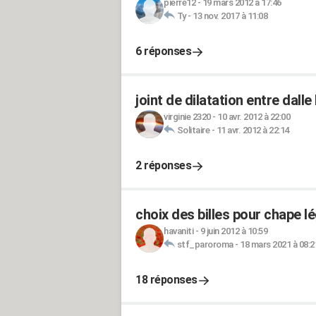
pierre12
-
19 mars 2012 à 17:46
Ty
-
13 nov. 2017 à 11:08
6 réponses
joint de dilatation entre dall
virginie 2320
-
10 avr. 2012 à 22:00
Solitaire
-
11 avr. 2012 à 22:14
2 réponses
choix des billes pour chape l
havaniti
-
9 juin 2012 à 10:59
stf_paroroma
-
18 mars 2021 à 08:2
18 réponses