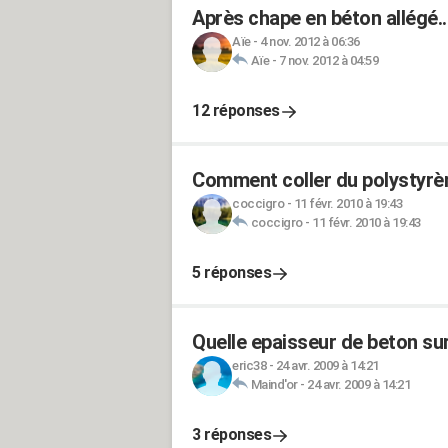
Après chape en béton allégé.
Aïe
-
4 nov. 2012 à 06:36
Aïe
-
7 nov. 2012 à 04:59
12 réponses
Comment coller du polystyrè
coccigro
-
11 févr. 2010 à 19:43
coccigro
-
11 févr. 2010 à 19:43
5 réponses
Quelle epaisseur de beton sur
eric38
-
24 avr. 2009 à 14:21
Maind'or
-
24 avr. 2009 à 14:21
3 réponses