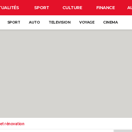
TUALITÉS
SPORT
CULTURE
FINANCE
A
SPORT
AUTO
TELEVISION
VOYAGE
CINEMA
et rénovation