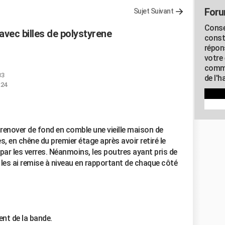
Foru
Sujet Suivant
Conse
avec billes de polystyrene
const
répon
votre 
commu
33
de l'h
:24
 renover de fond en comble une vieille maison de
es, en chêne du premier étage après avoir retiré le
ar les verres. Néanmoins, les poutres ayant pris de
e les ai remise à niveau en rapportant de chaque côté
nt de la bande.