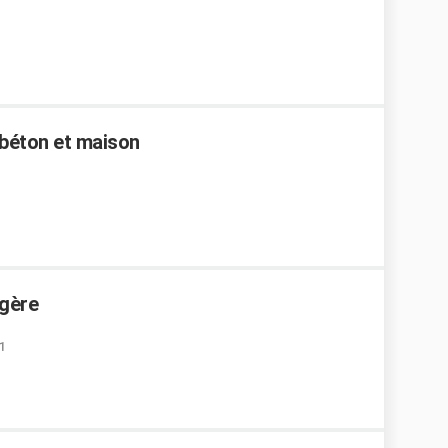
e béton et maison
égère
1