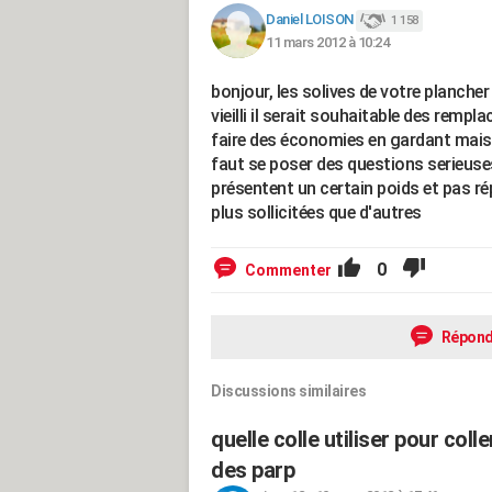
Daniel LOISON
1 158
11 mars 2012 à 10:24
bonjour, les solives de votre plancher
vieilli il serait souhaitable des remp
faire des économies en gardant mais p
faut se poser des questions serieuse
présentent un certain poids et pas ré
plus sollicitées que d'autres
0
Commenter
Répond
Discussions similaires
quelle colle utiliser pour col
des parp