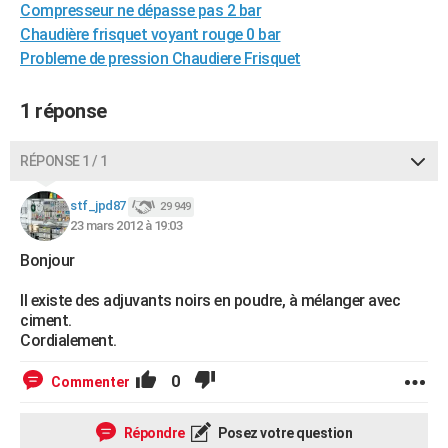
Compresseur ne dépasse pas 2 bar
City break
Voyage de noces
Climat
Destinations
Voyage nature
Forum
+
PHOTO
Chaudière frisquet voyant rouge 0 bar
Probleme de pression Chaudiere Frisquet
GUIDES D'ACHAT
BONS PLANS
1 réponse
CARTE DE VOEUX
RÉPONSE 1 / 1
Carte Bonne année
Carte Pâques
Carte de Noël
Carte Saint-Valentin
Carte d'anniversaire
DICTIONNAIRE
stf_jpd87
29 949
Biographies
Expressions
Dictionnaire
Citations
Proverbes
23 mars 2012 à 19:03
PROGRAMME TV
Bonjour
COPAINS D'AVANT
Il existe des adjuvants noirs en poudre, à mélanger avec
Se connecter
Collèges
Universités
Service militaire
S'inscrire
Lycées
Primaires
Entreprises
Avis de recherche
AVIS DE DÉCÈS
ciment.
Cordialement.
FORUM
0
Commenter
Lifestyle
Sport
Television
Cinema
Bricolage
Culture
Auto
Voyage
Répondre
Posez votre question