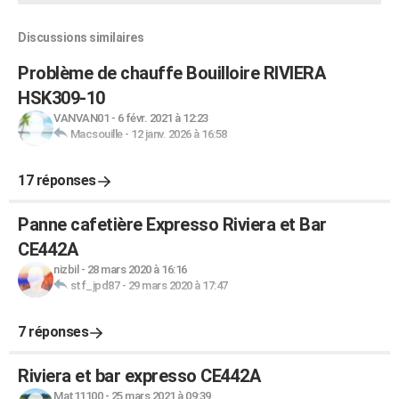
Discussions similaires
Problème de chauffe Bouilloire RIVIERA
HSK309-10
VANVAN01
-
6 févr. 2021 à 12:23
Macsouille
-
12 janv. 2026 à 16:58
17 réponses
Panne cafetière Expresso Riviera et Bar
CE442A
nizbil
-
28 mars 2020 à 16:16
stf_jpd87
-
29 mars 2020 à 17:47
7 réponses
Riviera et bar expresso CE442A
Mat11100
-
25 mars 2021 à 09:39