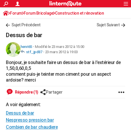
ACTUALITÉS
Forum
Forum Bricolage
Connexion
Construction et rénovation
S'inscrire
Rechercher
Société
Education
Villes
Politique
Faits Divers
Monde
+
SPORT
Sujet Précédent
Sujet Suivant
Football
Cyclisme
Forum
Coupe du monde 2026
Tennis
Rugby
CULTURE
Dessus de bar
TNT
Cinéma
Musique
Programme TV
Streaming
Sorties cinéma
+
FINANCE
henri65
-
Modifié le 23 mars 2012 à 15:00
stf_jpd87
-
23 mars 2012 à 19:03
Impôts
Immobilier
Banque
Crédit
Retraite
Epargne
Risques naturels par ville
Assurance
AUTO
Bonjour, je souhaite faire un dessus de bar à l'extérieur de
Réserver un essai
Berlines
Forum auto
Essais
Citadines
SUV
+
HIGH-TECH
1,50,0,60,0,5
comment puis-je teinter mon ciment pour un aspect
Meilleur smartphone
Ordinateurs
Guide high-tech
Mobiles
Internet
Jeux vidéo
+
BRICOLAGE
ardoise? merci
Aménagement intérieur
Cuisine
Jardinage
+
Forum
Extérieur
Salle de bains
Rangement
WEEK-END
Répondre (1)
Partager
Escapades
Expositions
Week-end nature
Guides de France
Patrimoine
Musées
+
LIFESTYLE
A voir également:
Dessus de bar
Bien-être
Mode
+
Art de vivre
Loisirs
Modes de vie
SANTE
Nespresso pression bar
Guide de la santé
Médicaments
+
Alimentation
Maladies
Sommeil
VOYAGE
Combien de bar chaudiere