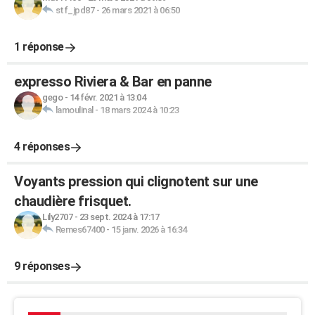
stf_jpd87
-
26 mars 2021 à 06:50
1 réponse
expresso Riviera & Bar en panne
gego
-
14 févr. 2021 à 13:04
lamoulinal
-
18 mars 2024 à 10:23
4 réponses
Voyants pression qui clignotent sur une
chaudière frisquet.
Lily2707
-
23 sept. 2024 à 17:17
Remes67400
-
15 janv. 2026 à 16:34
9 réponses