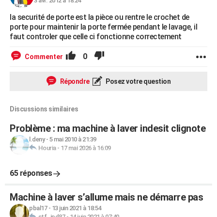
3 avr. 2012 à 18:24
la securité de porte est la pièce ou rentre le crochet de
porte pour maintenir la porte fermée pendant le lavage, il
faut controler que celle ci fonctionne correctement
0
Commenter
Répondre
Posez votre question
Discussions similaires
Problème : ma machine à laver indesit clignote
l.deny
-
5 mai 2010 à 21:39
Houria
-
17 mai 2026 à 16:09
65 réponses
Machine à laver s’allume mais ne démarre pas
pbal17
-
13 juin 2021 à 18:54
stf_jpd87
-
14 juin 2021 à 07:40