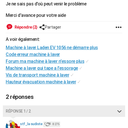
Je ne sais pas d'où peut venir le problème
City break
Voyage de noces
Climat
Destinations
Voyage nature
Forum
+
PHOTO
Merci d'avance pour votre aide
GUIDES D'ACHAT
Répondre (2)
Partager
BONS PLANS
A voir également:
CARTE DE VOEUX
Machine à laver Laden EV 1056 ne démarre plus
Carte Bonne année
Carte Pâques
Carte de Noël
Carte Saint-Valentin
Carte d'anniversaire
DICTIONNAIRE
Code erreur machine à laver
Forum ma machine à laver n'essore plus
✓
Biographies
Expressions
Dictionnaire
Citations
Proverbes
PROGRAMME TV
Machine a laver qui tape a l'essorage
✓
Vis de transport machine à laver
✓
COPAINS D'AVANT
Hauteur évacuation machine à laver
✓
Se connecter
Collèges
Universités
Service militaire
S'inscrire
Lycées
Primaires
Entreprises
Avis de recherche
AVIS DE DÉCÈS
2 réponses
FORUM
Lifestyle
Sport
Television
Cinema
Bricolage
Culture
Auto
Voyage
RÉPONSE 1 / 2
stf_la sudiste
8 275