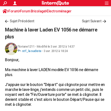
ACTUALITÉS
Forum
Forum Bricolage
Connexion
Electroménager
S'inscrire
Rechercher
Société
Education
Villes
Politique
Faits Divers
Monde
+
SPORT
Sujet Précédent
Sujet Suivant
Football
Cyclisme
Forum
Coupe du monde 2026
Tennis
Rugby
CULTURE
Machine à laver Laden EV 1056 ne démarre
TNT
Cinéma
Musique
Programme TV
Streaming
Sorties cinéma
+
plus
FINANCE
Impôts
Immobilier
Banque
Crédit
Retraite
Epargne
Risques naturels par ville
Assurance
AUTO
floriane1211
-
Modifié le 3 avr. 2012 à 14:37
stf_la sudiste
-
3 avr. 2012 à 18:24
Réserver un essai
Berlines
Forum auto
Essais
Citadines
SUV
+
HIGH-TECH
Bonjour,
Meilleur smartphone
Ordinateurs
Guide high-tech
Mobiles
Internet
Jeux vidéo
+
BRICOLAGE
Ma machine à laver LADEN modèle EV 1056 ne démarre
plus.
Aménagement intérieur
Cuisine
Jardinage
+
Forum
Extérieur
Salle de bains
Rangement
WEEK-END
J'appuie sur le bouton "Départ" qui clignote pour mettre en
Escapades
Expositions
Week-end nature
Guides de France
Patrimoine
Musées
+
LIFESTYLE
marche le lave-linge, j'entends comme un petit clic, puis le
voyant vert de "Fin/Ouverture porte" se met à clignoter. Il
Bien-être
Mode
+
Art de vivre
Loisirs
Modes de vie
SANTE
devient stable et c'est alors le bouton Départ/Pause qui se
met à clignoter.
Guide de la santé
Médicaments
+
Alimentation
Maladies
Sommeil
VOYAGE