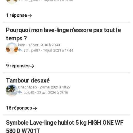
1 réponse
Pourquoi mon lave-linge n'essore pas tout le
temps ?
kern
-
17 oct. 2010 à 20:43
stf_jpd87
-
14 juil. 2021 à 17:44
9 réponses
Tambour desaxé
Chachapso
-
24 mai 2021 à 10:27
Lolo86
-
23 avr. 2026 à 07:16
16 réponses
Symbole Lave-linge hublot 5 kg HIGH ONE WF
580 D W701T