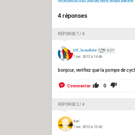
4 réponses
RÉPONSE 1 / 4
stf_la sudiste
8 271
7 avr. 2012 à 14:46
bonjour, verifiez que la pompe de cy
0
Commenter
RÉPONSE 2 / 4
dan
7 avr. 2012 à 15:42