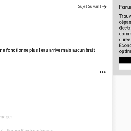
Foru
Sujet Suivant
Trouv
dépan
élect
commu
durée
Écono
e fonctionne plus l eau arrive mais aucun bruit
optimi
e
énager
✓
-
Forum Electroménager