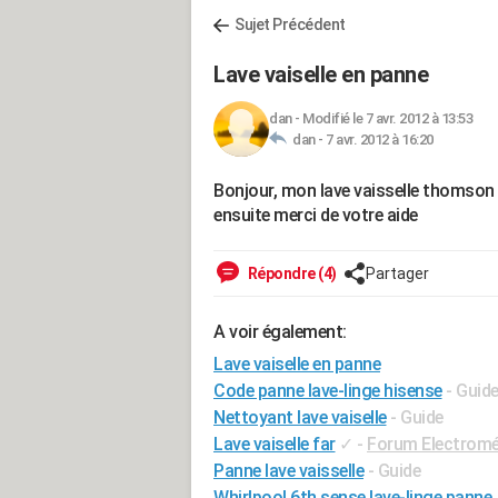
Sujet Précédent
Lave vaiselle en panne
dan
-
Modifié le 7 avr. 2012 à 13:53
dan -
7 avr. 2012 à 16:20
Bonjour, mon lave vaisselle thomson n
ensuite merci de votre aide
Répondre (4)
Partager
A voir également:
Lave vaiselle en panne
Code panne lave-linge hisense
- Guid
Nettoyant lave vaiselle
- Guide
Lave vaiselle far
✓
-
Forum Electrom
Panne lave vaisselle
- Guide
Whirlpool 6th sense lave-linge panne