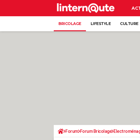
AC
BRICOLAGE
LIFESTYLE
CULTURE
Forum
Forum Bricolage
Electroména