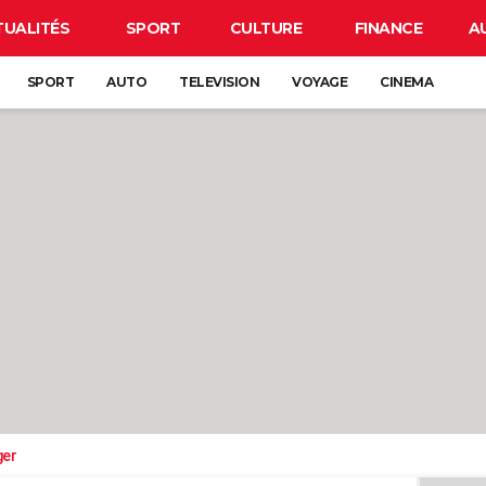
TUALITÉS
SPORT
CULTURE
FINANCE
A
SPORT
AUTO
TELEVISION
VOYAGE
CINEMA
ger