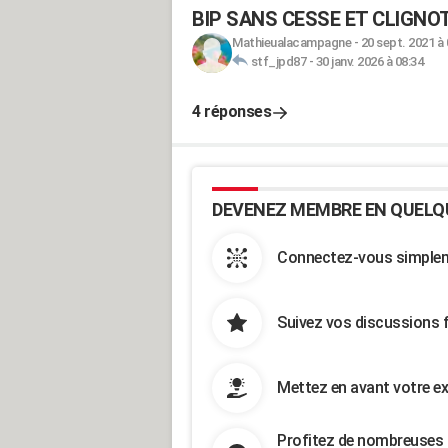
BIP SANS CESSE ET CLIGNOTT
Mathieualacampagne
-
20 sept. 2021 à 
stf_jpd87
-
30 janv. 2026 à 08:34
4 réponses
DEVENEZ MEMBRE EN QUELQ
Connectez-vous simpleme
Suivez vos discussions 
Mettez en avant votre ex
Profitez de nombreuses 