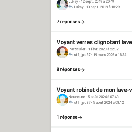
Lukay
-
12 sept. 2019 à 20:49
Lukay
-
13 sept. 2019 à 18:29
7 réponses
Voyant verres clignotant lav
Particulier
-
1 févr. 2023 à 22:02
stf_jpd87
-
19 mars 2026 à 18:34
8 réponses
Voyant robinet de mon lave-v
Nounoune
-
5 août 2024 à 07:48
stf_jpd87
-
5 août 2024 à 08:12
1 réponse