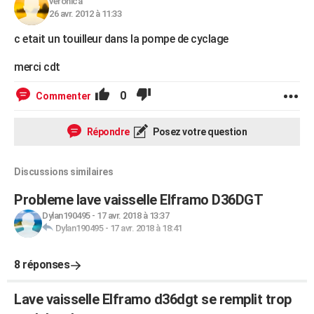
veronica
26 avr. 2012 à 11:33
c etait un touilleur dans la pompe de cyclage
merci cdt
0
Commenter
Répondre
Posez votre question
Discussions similaires
Probleme lave vaisselle Elframo D36DGT
Dylan190495
-
17 avr. 2018 à 13:37
Dylan190495
-
17 avr. 2018 à 18:41
8 réponses
Lave vaisselle Elframo d36dgt se remplit trop