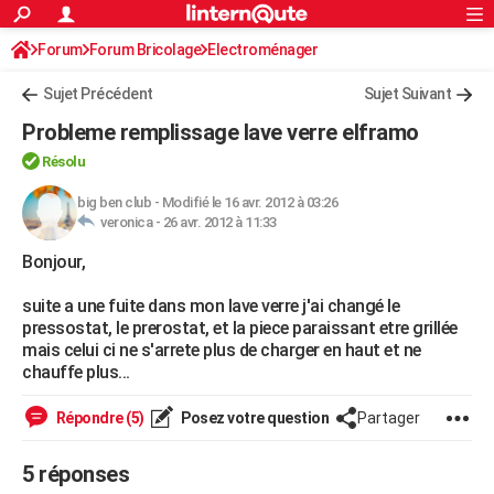
ACTUALITÉS
Forum
Forum Bricolage
Connexion
Electroménager
S'inscrire
Rechercher
Société
Education
Villes
Politique
Faits Divers
Monde
+
SPORT
Sujet Précédent
Sujet Suivant
Football
Cyclisme
Forum
Coupe du monde 2026
Tennis
Rugby
CULTURE
Probleme remplissage lave verre elframo
TNT
Cinéma
Musique
Programme TV
Streaming
Sorties cinéma
+
FINANCE
Résolu
Impôts
Immobilier
Banque
Crédit
Retraite
Epargne
Risques naturels par ville
Assurance
big ben club
-
Modifié le 16 avr. 2012 à 03:26
AUTO
veronica -
26 avr. 2012 à 11:33
Réserver un essai
Berlines
Forum auto
Essais
Citadines
SUV
+
HIGH-TECH
Bonjour,
Meilleur smartphone
Ordinateurs
Guide high-tech
Mobiles
Internet
Jeux vidéo
+
BRICOLAGE
suite a une fuite dans mon lave verre j'ai changé le
pressostat, le prerostat, et la piece paraissant etre grillée
Aménagement intérieur
Cuisine
Jardinage
+
Forum
Extérieur
Salle de bains
Rangement
WEEK-END
mais celui ci ne s'arrete plus de charger en haut et ne
chauffe plus...
Escapades
Expositions
Week-end nature
Guides de France
Patrimoine
Musées
+
LIFESTYLE
Répondre (5)
Posez votre question
Partager
Bien-être
Mode
+
Art de vivre
Loisirs
Modes de vie
SANTE
5 réponses
Guide de la santé
Médicaments
+
Alimentation
Maladies
Sommeil
VOYAGE