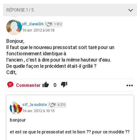
City break
Voyage de noces
Climat
Destinations
Voyage nature
Forum
+
PHOTO
RÉPONSE 1 / 5
GUIDES D'ACHAT
jdf_daniel26
1 812
16 avr. 2012 à 04:18
BONS PLANS
Bonjour,
CARTE DE VOEUX
Il faut que le nouveau pressostat soit taré pour un
fonctionnement identique à
Carte Bonne année
Carte Pâques
Carte de Noël
Carte Saint-Valentin
Carte d'anniversaire
DICTIONNAIRE
l'ancien , c'est à dire pour la même hauteur d'eau.
De quelle façon le précédent était-il grillé ?
Biographies
Expressions
Dictionnaire
Citations
Proverbes
PROGRAMME TV
Cdlt,
COPAINS D'AVANT
0
Commenter
Se connecter
Collèges
Universités
Service militaire
S'inscrire
Lycées
Primaires
Entreprises
Avis de recherche
AVIS DE DÉCÈS
stf_la sudiste
8 270
FORUM
16 avr. 2012 à 10:15
bonjour
Lifestyle
Sport
Television
Cinema
Bricolage
Culture
Auto
Voyage
et est ce que le pressostat est le bon ?? pour ce modèle ??