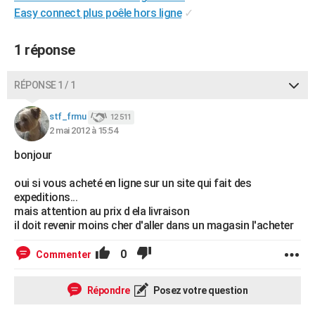
Easy connect plus poêle hors ligne
✓
City break
Voyage de noces
Climat
Destinations
Voyage nature
Forum
+
PHOTO
GUIDES D'ACHAT
1 réponse
BONS PLANS
RÉPONSE 1 / 1
CARTE DE VOEUX
stf_frmu
12 511
Carte Bonne année
Carte Pâques
Carte de Noël
Carte Saint-Valentin
Carte d'anniversaire
DICTIONNAIRE
2 mai 2012 à 15:54
bonjour
Biographies
Expressions
Dictionnaire
Citations
Proverbes
PROGRAMME TV
oui si vous acheté en ligne sur un site qui fait des
COPAINS D'AVANT
expeditions...
mais attention au prix d ela livraison
Se connecter
Collèges
Universités
Service militaire
S'inscrire
Lycées
Primaires
Entreprises
Avis de recherche
AVIS DE DÉCÈS
il doit revenir moins cher d'aller dans un magasin l'acheter
FORUM
0
Commenter
Lifestyle
Sport
Television
Cinema
Bricolage
Culture
Auto
Voyage
Répondre
Posez votre question