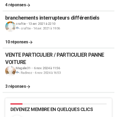
4 réponses
branchements interrupteurs différentiels
craftie
-
13 avr. 2021 à 22:10
craftie
-
14 avr. 2021 à 19:06
10 réponses
VENTE PARTICULIER / PARTICULIER PANNE
VOITURE
Magalie31-
-
6 nov. 2024 à 11:56
Radinoz
-
6 nov. 2024 à 16:53
3 réponses
DEVENEZ MEMBRE EN QUELQUES CLICS