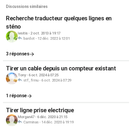
Discussions similaires
Recherche traducteur quelques lignes en
sténo
Iesitis
-
2 oct. 2013 à 19:17
bardot
-
12 déc. 2022 à 12:01
3 réponses
Tirer un cable depuis un compteur existant
Tony
-
6 oct. 2024 à 07:25
stf_frmu
-
6 oct. 2024 à 07:29
1 réponse
Tirer ligne prise electrique
Morgan47
-
6 déc. 2020 à 21:15
Carminas
-
14 déc. 2020 à 19:19