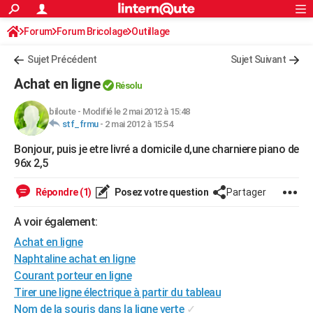
ACTUALITÉS
Forum
Forum Bricolage
Connexion
Outillage
S'inscrire
Rechercher
Société
Education
Villes
Politique
Faits Divers
Monde
+
SPORT
Sujet Précédent
Sujet Suivant
Football
Cyclisme
Forum
Coupe du monde 2026
Tennis
Rugby
CULTURE
Achat en ligne
Résolu
TNT
Cinéma
Musique
Programme TV
Streaming
Sorties cinéma
+
FINANCE
biloute
-
Modifié le 2 mai 2012 à 15:48
stf_frmu
-
2 mai 2012 à 15:54
Impôts
Immobilier
Banque
Crédit
Retraite
Epargne
Risques naturels par ville
Assurance
AUTO
Bonjour, puis je etre livré a domicile d,une charniere piano de
Réserver un essai
Berlines
Forum auto
Essais
Citadines
SUV
+
HIGH-TECH
96x 2,5
Meilleur smartphone
Ordinateurs
Guide high-tech
Mobiles
Internet
Jeux vidéo
+
BRICOLAGE
Répondre (1)
Posez votre question
Partager
Aménagement intérieur
Cuisine
Jardinage
+
Forum
Extérieur
Salle de bains
Rangement
WEEK-END
A voir également:
Escapades
Expositions
Week-end nature
Guides de France
Patrimoine
Musées
+
Achat en ligne
LIFESTYLE
Naphtaline achat en ligne
Bien-être
Mode
+
Art de vivre
Loisirs
Modes de vie
SANTE
Courant porteur en ligne
Tirer une ligne électrique à partir du tableau
Guide de la santé
Médicaments
+
Alimentation
Maladies
Sommeil
VOYAGE
Nom de la souris dans la ligne verte
✓