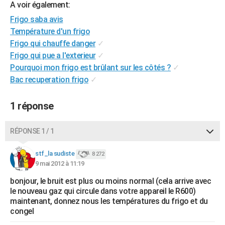
A voir également:
City break
Voyage de noces
Climat
Destinations
Voyage nature
Forum
+
PHOTO
Frigo saba avis
Température d'un frigo
GUIDES D'ACHAT
Frigo qui chauffe danger
✓
BONS PLANS
Frigo qui pue a l'exterieur
✓
Pourquoi mon frigo est brûlant sur les côtés ?
✓
CARTE DE VOEUX
Bac recuperation frigo
✓
Carte Bonne année
Carte Pâques
Carte de Noël
Carte Saint-Valentin
Carte d'anniversaire
DICTIONNAIRE
1 réponse
Biographies
Expressions
Dictionnaire
Citations
Proverbes
PROGRAMME TV
RÉPONSE 1 / 1
COPAINS D'AVANT
Se connecter
Collèges
Universités
Service militaire
S'inscrire
Lycées
Primaires
Entreprises
Avis de recherche
stf_la sudiste
8 272
AVIS DE DÉCÈS
9 mai 2012 à 11:19
FORUM
bonjour, le bruit est plus ou moins normal (cela arrive avec
le nouveau gaz qui circule dans votre appareil le R600)
Lifestyle
Sport
Television
Cinema
Bricolage
Culture
Auto
Voyage
maintenant, donnez nous les températures du frigo et du
congel