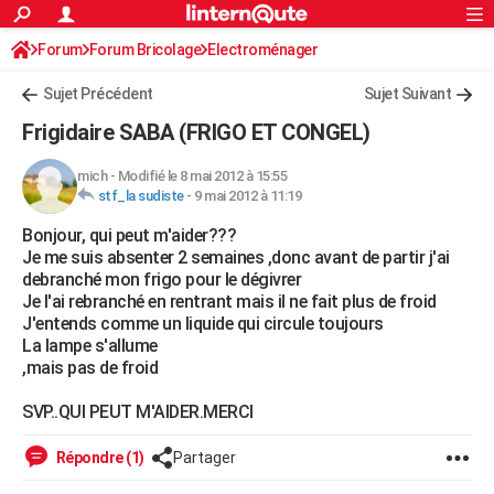
ACTUALITÉS
Forum
Forum Bricolage
Connexion
Electroménager
S'inscrire
Rechercher
Société
Education
Villes
Politique
Faits Divers
Monde
+
SPORT
Sujet Précédent
Sujet Suivant
Football
Cyclisme
Forum
Coupe du monde 2026
Tennis
Rugby
CULTURE
Frigidaire SABA (FRIGO ET CONGEL)
TNT
Cinéma
Musique
Programme TV
Streaming
Sorties cinéma
+
FINANCE
mich
-
Modifié le 8 mai 2012 à 15:55
stf_la sudiste
-
9 mai 2012 à 11:19
Impôts
Immobilier
Banque
Crédit
Retraite
Epargne
Risques naturels par ville
Assurance
AUTO
Bonjour, qui peut m'aider???
Réserver un essai
Berlines
Forum auto
Essais
Citadines
SUV
+
HIGH-TECH
Je me suis absenter 2 semaines ,donc avant de partir j'ai
debranché mon frigo pour le dégivrer
Meilleur smartphone
Ordinateurs
Guide high-tech
Mobiles
Internet
Jeux vidéo
+
BRICOLAGE
Je l'ai rebranché en rentrant mais il ne fait plus de froid
J'entends comme un liquide qui circule toujours
Aménagement intérieur
Cuisine
Jardinage
+
Forum
Extérieur
Salle de bains
Rangement
WEEK-END
La lampe s'allume
,mais pas de froid
Escapades
Expositions
Week-end nature
Guides de France
Patrimoine
Musées
+
LIFESTYLE
SVP..QUI PEUT M'AIDER.MERCI
Bien-être
Mode
+
Art de vivre
Loisirs
Modes de vie
SANTE
Répondre (1)
Partager
Guide de la santé
Médicaments
+
Alimentation
Maladies
Sommeil
VOYAGE