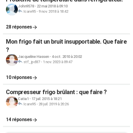
John9578
-
22 mai 2018 à 09:10
Icare95
-
9 nov. 2018 à 18:42
28 réponses
Mon frigo fait un bruit insupportable. Que faire
?
Jacqueline Hassen
-
4 oct. 2010 à 20:02
stf_jpd87
-
1 nov. 2023 à 09:47
10 réponses
Compresseur frigo brûlant : que faire ?
Catia1
-
17 juil. 2015 à 18:21
Icare95
-
28 juil. 2019 à 20:26
14 réponses