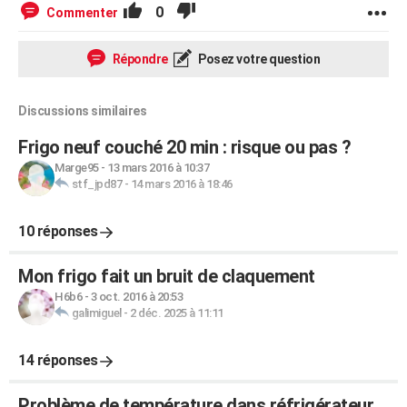
0
Commenter
Répondre
Posez votre question
Discussions similaires
Frigo neuf couché 20 min : risque ou pas ?
Marge95
-
13 mars 2016 à 10:37
stf_jpd87
-
14 mars 2016 à 18:46
10 réponses
Mon frigo fait un bruit de claquement
H6b6
-
3 oct. 2016 à 20:53
galimiguel
-
2 déc. 2025 à 11:11
14 réponses
Problème de température dans réfrigérateur.