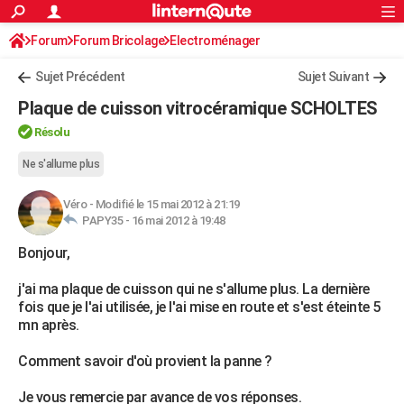
ACTUALITÉS
Forum
Forum Bricolage
Connexion
Electroménager
S'inscrire
Rechercher
Société
Education
Villes
Politique
Faits Divers
Monde
+
SPORT
Sujet Précédent
Sujet Suivant
Football
Cyclisme
Forum
Coupe du monde 2026
Tennis
Rugby
CULTURE
Plaque de cuisson vitrocéramique SCHOLTES
TNT
Cinéma
Musique
Programme TV
Streaming
Sorties cinéma
+
FINANCE
Résolu
Impôts
Immobilier
Banque
Crédit
Retraite
Epargne
Risques naturels par ville
Assurance
Ne s'allume plus
AUTO
Réserver un essai
Berlines
Forum auto
Essais
Citadines
SUV
+
HIGH-TECH
Véro
-
Modifié le 15 mai 2012 à 21:19
PAPY35 -
16 mai 2012 à 19:48
Meilleur smartphone
Ordinateurs
Guide high-tech
Mobiles
Internet
Jeux vidéo
+
BRICOLAGE
Bonjour,
Aménagement intérieur
Cuisine
Jardinage
+
Forum
Extérieur
Salle de bains
Rangement
WEEK-END
j'ai ma plaque de cuisson qui ne s'allume plus. La dernière
fois que je l'ai utilisée, je l'ai mise en route et s'est éteinte 5
Escapades
Expositions
Week-end nature
Guides de France
Patrimoine
Musées
+
LIFESTYLE
mn après.
Bien-être
Mode
+
Art de vivre
Loisirs
Modes de vie
SANTE
Comment savoir d'où provient la panne ?
Guide de la santé
Médicaments
+
Alimentation
Maladies
Sommeil
VOYAGE
Je vous remercie par avance de vos réponses.