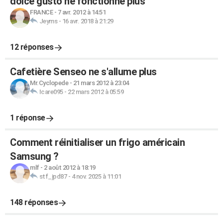
dolce gusto ne fonctionne plus
FRANCE
-
7 avr. 2012 à 14:51
Jeyms
-
16 avr. 2018 à 21:29
12 réponses
Cafetière Senseo ne s'allume plus
Mr.Cyclopede
-
21 mars 2012 à 23:04
Icare095
-
22 mars 2012 à 05:59
1 réponse
Comment réinitialiser un frigo américain
Samsung ?
mlf
-
2 août 2012 à 18:19
stf_jpd87
-
4 nov. 2025 à 11:01
148 réponses