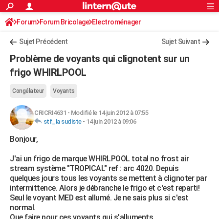
ACTUALITÉS
Forum
Forum Bricolage
Connexion
Electroménager
S'inscrire
Rechercher
Société
Education
Villes
Politique
Faits Divers
Monde
+
SPORT
Sujet Précédent
Sujet Suivant
Football
Cyclisme
Forum
Coupe du monde 2026
Tennis
Rugby
CULTURE
Problème de voyants qui clignotent sur un
TNT
Cinéma
Musique
Programme TV
Streaming
Sorties cinéma
+
frigo WHIRLPOOL
FINANCE
Impôts
Immobilier
Banque
Crédit
Retraite
Epargne
Risques naturels par ville
Assurance
AUTO
Congélateur
Voyants
Réserver un essai
Berlines
Forum auto
Essais
Citadines
SUV
+
HIGH-TECH
CRICRI4631
-
Modifié le 14 juin 2012 à 07:55
stf_la sudiste
-
14 juin 2012 à 09:06
Meilleur smartphone
Ordinateurs
Guide high-tech
Mobiles
Internet
Jeux vidéo
+
BRICOLAGE
Bonjour,
Aménagement intérieur
Cuisine
Jardinage
+
Forum
Extérieur
Salle de bains
Rangement
WEEK-END
J'ai un frigo de marque WHIRLPOOL total no frost air
stream système "TROPICAL" ref : arc 4020. Depuis
Escapades
Expositions
Week-end nature
Guides de France
Patrimoine
Musées
+
LIFESTYLE
quelques jours tous les voyants se mettent à clignoter par
intermittence. Alors je débranche le frigo et c'est reparti!
Bien-être
Mode
+
Art de vivre
Loisirs
Modes de vie
SANTE
Seul le voyant MED est allumé. Je ne sais plus si c'est
normal.
Guide de la santé
Médicaments
+
Alimentation
Maladies
Sommeil
VOYAGE
Que faire pour ces voyants qui s'alluments