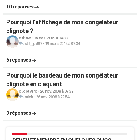
10 réponses
Pourquoi l'affichage de mon congelateur
clignote ?
oxbow
-
15 oct. 2009 à 14:33
stf_jpd87
-
19 mars 2014 à 07:34
6 réponses
Pourquoi le bandeau de mon congélateur
clignote en claquant
oudotvero
-
26 nov. 2008 à 09:32
mlch
-
26 nov. 2008 à 22:54
3 réponses