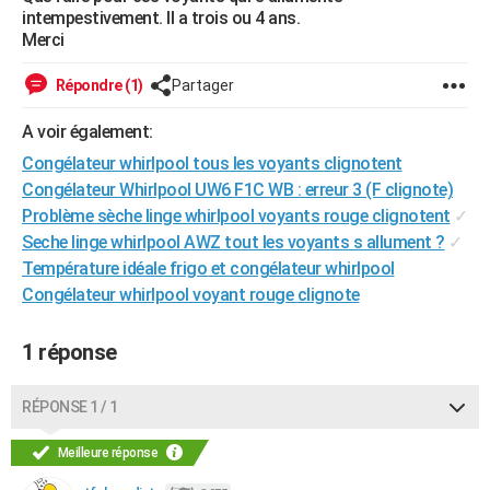
intempestivement. Il a trois ou 4 ans.
City break
Voyage de noces
Climat
Destinations
Voyage nature
Forum
+
PHOTO
Merci
GUIDES D'ACHAT
Répondre (1)
Partager
BONS PLANS
A voir également:
CARTE DE VOEUX
Congélateur whirlpool tous les voyants clignotent
Congélateur Whirlpool UW6 F1C WB : erreur 3 (F clignote)
Carte Bonne année
Carte Pâques
Carte de Noël
Carte Saint-Valentin
Carte d'anniversaire
DICTIONNAIRE
Problème sèche linge whirlpool voyants rouge clignotent
✓
Seche linge whirlpool AWZ tout les voyants s allument ?
✓
Biographies
Expressions
Dictionnaire
Citations
Proverbes
PROGRAMME TV
Température idéale frigo et congélateur whirlpool
COPAINS D'AVANT
Congélateur whirlpool voyant rouge clignote
Se connecter
Collèges
Universités
Service militaire
S'inscrire
Lycées
Primaires
Entreprises
Avis de recherche
AVIS DE DÉCÈS
1 réponse
FORUM
RÉPONSE 1 / 1
Lifestyle
Sport
Television
Cinema
Bricolage
Culture
Auto
Voyage
Meilleure réponse