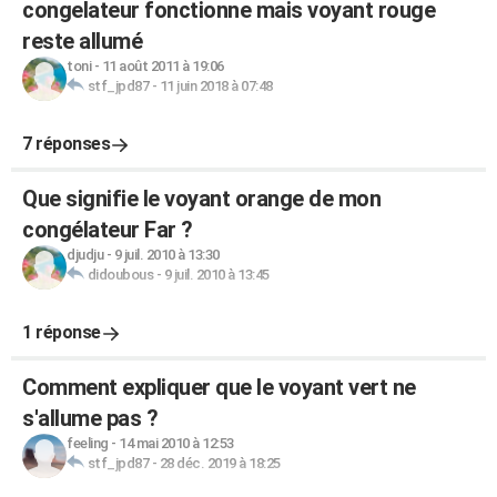
congelateur fonctionne mais voyant rouge
reste allumé
toni
-
11 août 2011 à 19:06
stf_jpd87
-
11 juin 2018 à 07:48
7 réponses
Que signifie le voyant orange de mon
congélateur Far ?
djudju
-
9 juil. 2010 à 13:30
didoubous
-
9 juil. 2010 à 13:45
1 réponse
Comment expliquer que le voyant vert ne
s'allume pas ?
feeling
-
14 mai 2010 à 12:53
stf_jpd87
-
28 déc. 2019 à 18:25