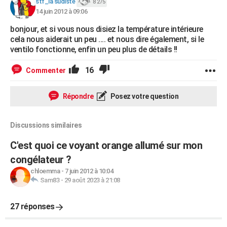
stf_la sudiste
8 275
14 juin 2012 à 09:06
bonjour, et si vous nous disiez la température intérieure
cela nous aiderait un peu .... et nous dire également, si le
ventilo fonctionne, enfin un peu plus de détails !!
16
Commenter
Répondre
Posez votre question
Discussions similaires
C'est quoi ce voyant orange allumé sur mon
congélateur ?
chloemma
-
7 juin 2012 à 10:04
Sam83
-
29 août 2023 à 21:08
27 réponses