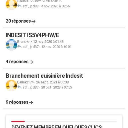
Souhill
-
29 oct. 2020 à 20:06
stf_jpd87
-
4 nov. 2020 à 08:56
20 réponses
INDESIT IS5V4PHW/E
Brunokn
-
12 nov. 2020 à 01:48
stf_jpd87
-
12 nov. 2020 à 10:01
4 réponses
Branchement cuisinière Indesit
Laura2174
-
26 sept. 2021 à 00:38
stf_jpd87
-
28 oct. 2023 à 07:55
9 réponses
DEVENEZ MEMBRE EN QUELQUES CLICS