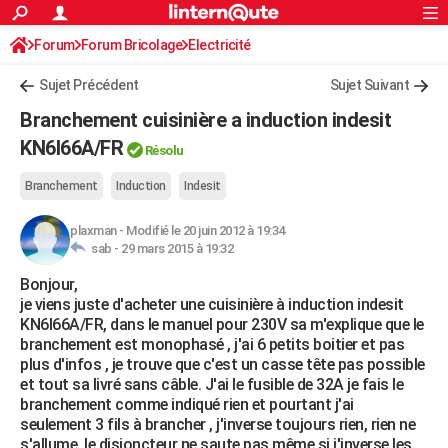
ACTUALITÉS
Forum
Forum Bricolage
Connexion
Electricité
S'inscrire
Rechercher
Société
Education
Villes
Politique
Faits Divers
Monde
+
SPORT
Sujet Précédent
Sujet Suivant
Football
Cyclisme
Forum
Coupe du monde 2026
Tennis
Rugby
CULTURE
Branchement cuisinière a induction indesit
TNT
Cinéma
Musique
Programme TV
Streaming
Sorties cinéma
+
KN6I66A/FR
FINANCE
Résolu
Impôts
Immobilier
Banque
Crédit
Retraite
Epargne
Risques naturels par ville
Assurance
AUTO
Branchement
Induction
Indesit
Réserver un essai
Berlines
Forum auto
Essais
Citadines
SUV
+
HIGH-TECH
plaxman
-
Modifié le 20 juin 2012 à 19:34
sab -
29 mars 2015 à 19:32
Meilleur smartphone
Ordinateurs
Guide high-tech
Mobiles
Internet
Jeux vidéo
+
BRICOLAGE
Bonjour,
je viens juste d'acheter une cuisinière à induction indesit
Aménagement intérieur
Cuisine
Jardinage
+
Forum
Extérieur
Salle de bains
Rangement
WEEK-END
KN6I66A/FR, dans le manuel pour 230V sa m'explique que le
branchement est monophasé , j'ai 6 petits boitier et pas
Escapades
Expositions
Week-end nature
Guides de France
Patrimoine
Musées
+
LIFESTYLE
plus d'infos , je trouve que c'est un casse tête pas possible
et tout sa livré sans câble. J'ai le fusible de 32A je fais le
Bien-être
Mode
+
Art de vivre
Loisirs
Modes de vie
SANTE
branchement comme indiqué rien et pourtant j'ai
seulement 3 fils à brancher , j'inverse toujours rien, rien ne
Guide de la santé
Médicaments
+
Alimentation
Maladies
Sommeil
VOYAGE
s'allume, le disjoncteur ne saute pas même si j'inverse les