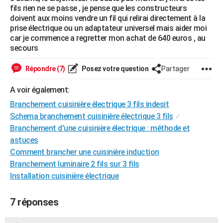
fils rien ne se passe , je pense que les constructeurs
City break
Voyage de noces
Climat
Destinations
Voyage nature
Forum
+
PHOTO
doivent aux moins vendre un fil qui relirai directement à la
prise électrique ou un adaptateur universel mais aider moi
GUIDES D'ACHAT
car je commence a regretter mon achat de 640 euros , au
secours
BONS PLANS
Répondre (7)
Posez votre question
Partager
CARTE DE VOEUX
A voir également:
Carte Bonne année
Carte Pâques
Carte de Noël
Carte Saint-Valentin
Carte d'anniversaire
DICTIONNAIRE
Branchement cuisinière électrique 3 fils indesit
Biographies
Expressions
Dictionnaire
Citations
Proverbes
PROGRAMME TV
Schema branchement cuisinière électrique 3 fils
✓
Branchement d'une cuisinière électrique : méthode et
COPAINS D'AVANT
astuces
Se connecter
Collèges
Universités
Service militaire
S'inscrire
Lycées
Primaires
Entreprises
Avis de recherche
Comment brancher une cuisinière induction
AVIS DE DÉCÈS
Branchement luminaire 2 fils sur 3 fils
FORUM
Installation cuisinière électrique
Lifestyle
Sport
Television
Cinema
Bricolage
Culture
Auto
Voyage
7 réponses