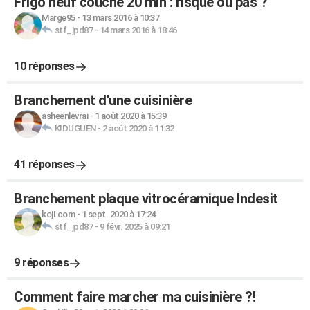
Frigo neuf couché 20 min : risque ou pas ?
Marge95
-
13 mars 2016 à 10:37
stf_jpd87
-
14 mars 2016 à 18:46
10 réponses
Branchement d'une cuisinière
asheenlevrai
-
1 août 2020 à 15:39
KIDUGUEN
-
2 août 2020 à 11:32
41 réponses
Branchement plaque vitrocéramique Indesit
koji.com
-
1 sept. 2020 à 17:24
stf_jpd87
-
9 févr. 2025 à 09:21
9 réponses
Comment faire marcher ma cuisinière ?!