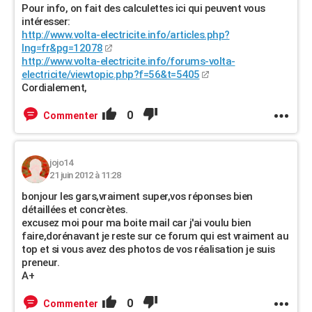
Pour info, on fait des calculettes ici qui peuvent vous
intéresser:
http://www.volta-electricite.info/articles.php?
lng=fr&pg=12078
http://www.volta-electricite.info/forums-volta-
electricite/viewtopic.php?f=56&t=5405
Cordialement,
0
Commenter
jojo14
21 juin 2012 à 11:28
bonjour les gars,vraiment super,vos réponses bien
détaillées et concrètes.
excusez moi pour ma boite mail car j'ai voulu bien
faire,dorénavant je reste sur ce forum qui est vraiment au
top et si vous avez des photos de vos réalisation je suis
preneur.
A+
0
Commenter