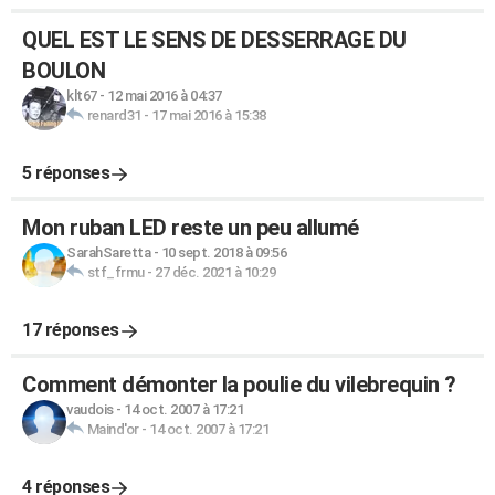
QUEL EST LE SENS DE DESSERRAGE DU
BOULON
klt67
-
12 mai 2016 à 04:37
renard31
-
17 mai 2016 à 15:38
5 réponses
Mon ruban LED reste un peu allumé
SarahSaretta
-
10 sept. 2018 à 09:56
stf_frmu
-
27 déc. 2021 à 10:29
17 réponses
Comment démonter la poulie du vilebrequin ?
vaudois
-
14 oct. 2007 à 17:21
Maind'or
-
14 oct. 2007 à 17:21
4 réponses