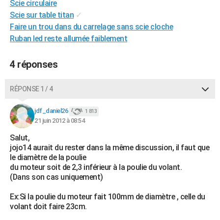
Scie circulaire
City break
Voyage de noces
Climat
Destinations
Voyage nature
Forum
+
PHOTO
Scie sur table titan
✓
Faire un trou dans du carrelage sans scie cloche
GUIDES D'ACHAT
Ruban led reste allumée faiblement
BONS PLANS
4 réponses
CARTE DE VOEUX
Carte Bonne année
Carte Pâques
Carte de Noël
Carte Saint-Valentin
Carte d'anniversaire
RÉPONSE 1 / 4
DICTIONNAIRE
Biographies
Expressions
Dictionnaire
Citations
Proverbes
jdf_daniel26
PROGRAMME TV
1 813
21 juin 2012 à 08:54
COPAINS D'AVANT
Salut,
jojo14 aurait du rester dans la même discussion, il faut que
Se connecter
Collèges
Universités
Service militaire
S'inscrire
Lycées
Primaires
Entreprises
Avis de recherche
AVIS DE DÉCÈS
le diamètre de la poulie
du moteur soit de 2,3 inférieur à la poulie du volant.
FORUM
(Dans son cas uniquement)
Lifestyle
Sport
Television
Cinema
Bricolage
Culture
Auto
Voyage
Ex:Si la poulie du moteur fait 100mm de diamètre , celle du
volant doit faire 23cm.