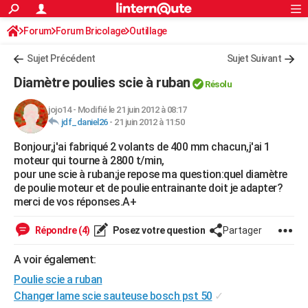
ACTUALITÉS
Forum
Forum Bricolage
Connexion
Outillage
S'inscrire
Rechercher
Société
Education
Villes
Politique
Faits Divers
Monde
+
SPORT
Sujet Précédent
Sujet Suivant
Football
Cyclisme
Forum
Coupe du monde 2026
Tennis
Rugby
CULTURE
Diamètre poulies scie à ruban
Résolu
TNT
Cinéma
Musique
Programme TV
Streaming
Sorties cinéma
+
FINANCE
jojo14
-
Modifié le 21 juin 2012 à 08:17
jdf_daniel26
-
21 juin 2012 à 11:50
Impôts
Immobilier
Banque
Crédit
Retraite
Epargne
Risques naturels par ville
Assurance
AUTO
Bonjour,j'ai fabriqué 2 volants de 400 mm chacun,j'ai 1
Réserver un essai
Berlines
Forum auto
Essais
Citadines
SUV
+
HIGH-TECH
moteur qui tourne à 2800 t/min,
pour une scie à ruban;je repose ma question:quel diamètre
Meilleur smartphone
Ordinateurs
Guide high-tech
Mobiles
Internet
Jeux vidéo
+
BRICOLAGE
de poulie moteur et de poulie entrainante doit je adapter?
merci de vos réponses.A+
Aménagement intérieur
Cuisine
Jardinage
+
Forum
Extérieur
Salle de bains
Rangement
WEEK-END
Répondre (4)
Posez votre question
Partager
Escapades
Expositions
Week-end nature
Guides de France
Patrimoine
Musées
+
LIFESTYLE
A voir également:
Bien-être
Mode
+
Art de vivre
Loisirs
Modes de vie
SANTE
Poulie scie a ruban
Guide de la santé
Médicaments
+
Alimentation
Maladies
Sommeil
Changer lame scie sauteuse bosch pst 50
✓
VOYAGE