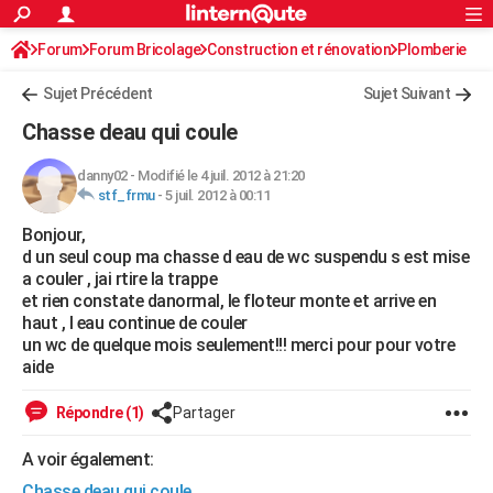
ACTUALITÉS
Forum
Forum Bricolage
Connexion
Construction et rénovation
S'inscrire
Plomberie
Rechercher
Société
Education
Villes
Politique
Faits Divers
Monde
+
SPORT
Sujet Précédent
Sujet Suivant
Football
Cyclisme
Forum
Coupe du monde 2026
Tennis
Rugby
CULTURE
Chasse deau qui coule
TNT
Cinéma
Musique
Programme TV
Streaming
Sorties cinéma
+
FINANCE
danny02
-
Modifié le 4 juil. 2012 à 21:20
stf_frmu
-
5 juil. 2012 à 00:11
Impôts
Immobilier
Banque
Crédit
Retraite
Epargne
Risques naturels par ville
Assurance
AUTO
Bonjour,
Réserver un essai
Berlines
Forum auto
Essais
Citadines
SUV
+
HIGH-TECH
d un seul coup ma chasse d eau de wc suspendu s est mise
a couler , jai rtire la trappe
Meilleur smartphone
Ordinateurs
Guide high-tech
Mobiles
Internet
Jeux vidéo
+
BRICOLAGE
et rien constate danormal, le floteur monte et arrive en
haut , l eau continue de couler
Aménagement intérieur
Cuisine
Jardinage
+
Forum
Extérieur
Salle de bains
Rangement
WEEK-END
un wc de quelque mois seulement!!! merci pour pour votre
aide
Escapades
Expositions
Week-end nature
Guides de France
Patrimoine
Musées
+
LIFESTYLE
Répondre (1)
Partager
Bien-être
Mode
+
Art de vivre
Loisirs
Modes de vie
SANTE
A voir également:
Guide de la santé
Médicaments
+
Alimentation
Maladies
Sommeil
VOYAGE
Chasse deau qui coule