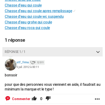
City break
Voyage de noces
Climat
Destinations
Voyage nature
Forum
+
Chasse d'eau qui coule
PHOTO
Chasse d'eau qui coule apres remplissage
✓
GUIDES D'ACHAT
Chasse d'eau qui coule wc suspendu
Chasse d'eau grohe qui coule
BONS PLANS
Chasse d'eau roca qui coule
CARTE DE VOEUX
1 réponse
Carte Bonne année
Carte Pâques
Carte de Noël
Carte Saint-Valentin
Carte d'anniversaire
DICTIONNAIRE
RÉPONSE 1 / 1
Biographies
Expressions
Dictionnaire
Citations
Proverbes
PROGRAMME TV
stf_frmu
COPAINS D'AVANT
12 511
5 juil. 2012 à 00:11
Se connecter
Collèges
Universités
Service militaire
S'inscrire
Lycées
Primaires
Entreprises
Avis de recherche
AVIS DE DÉCÈS
bonsoir
FORUM
pour que des personnes vous viennent en aide, il faudrait au
minimum la marque et le type !
Lifestyle
Sport
Television
Cinema
Bricolage
Culture
Auto
Voyage
0
Commenter