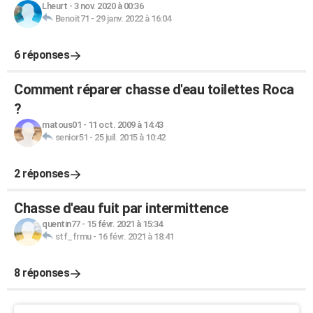
Lheurt
-
3 nov. 2020 à 00:36
Benoit71
-
29 janv. 2022 à 16:04
6 réponses
Comment réparer chasse d'eau toilettes Roca
?
matous01
-
11 oct. 2009 à 14:43
senior51
-
25 juil. 2015 à 10:42
2 réponses
Chasse d'eau fuit par intermittence
quentin77
-
15 févr. 2021 à 15:34
stf_frmu
-
16 févr. 2021 à 18:41
8 réponses