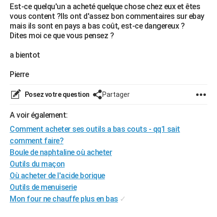
Est-ce quelqu'un a acheté quelque chose chez eux et êtes
City break
Voyage de noces
Climat
Destinations
Voyage nature
Forum
+
PHOTO
vous content ?Ils ont d'assez bon commentaires sur ebay
mais ils sont en pays a bas coût, est-ce dangereux ?
GUIDES D'ACHAT
Dites moi ce que vous pensez ?
BONS PLANS
a bientot
CARTE DE VOEUX
Pierre
Carte Bonne année
Carte Pâques
Carte de Noël
Carte Saint-Valentin
Carte d'anniversaire
DICTIONNAIRE
Posez votre question
Partager
Biographies
Expressions
Dictionnaire
Citations
Proverbes
PROGRAMME TV
A voir également:
Comment acheter ses outils a bas couts - qq1 sait
COPAINS D'AVANT
comment faire?
Se connecter
Collèges
Universités
Service militaire
S'inscrire
Lycées
Primaires
Entreprises
Avis de recherche
AVIS DE DÉCÈS
Boule de naphtaline où acheter
Outils du maçon
FORUM
Où acheter de l'acide borique
Lifestyle
Sport
Television
Cinema
Bricolage
Culture
Auto
Voyage
Outils de menuiserie
Mon four ne chauffe plus en bas
✓