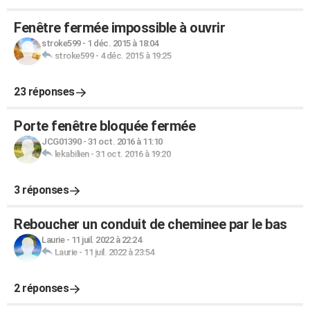
Fenêtre fermée impossible à ouvrir
stroke599
-
1 déc. 2015 à 18:04
stroke599
-
4 déc. 2015 à 19:25
23 réponses
Porte fenêtre bloquée fermée
JCG01390
-
31 oct. 2016 à 11:10
lekabilien
-
31 oct. 2016 à 19:20
3 réponses
Reboucher un conduit de cheminee par le bas
Laurie
-
11 juil. 2022 à 22:24
Laurie
-
11 juil. 2022 à 23:54
2 réponses