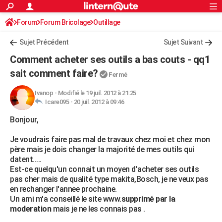
ACTUALITÉS
Forum
Forum Bricolage
Connexion
Outillage
S'inscrire
Rechercher
Société
Education
Villes
Politique
Faits Divers
Monde
+
SPORT
Sujet Précédent
Sujet Suivant
Football
Cyclisme
Forum
Coupe du monde 2026
Tennis
Rugby
CULTURE
Comment acheter ses outils a bas couts - qq1
TNT
Cinéma
Musique
Programme TV
Streaming
Sorties cinéma
+
sait comment faire?
FINANCE
Fermé
Impôts
Immobilier
Banque
Crédit
Retraite
Epargne
Risques naturels par ville
Assurance
AUTO
Ivanop
-
Modifié le 19 juil. 2012 à 21:25
Icare095 -
20 juil. 2012 à 09:46
Réserver un essai
Berlines
Forum auto
Essais
Citadines
SUV
+
HIGH-TECH
Bonjour,
Meilleur smartphone
Ordinateurs
Guide high-tech
Mobiles
Internet
Jeux vidéo
+
BRICOLAGE
Je voudrais faire pas mal de travaux chez moi et chez mon
père mais je dois changer la majorité de mes outils qui
Aménagement intérieur
Cuisine
Jardinage
+
Forum
Extérieur
Salle de bains
Rangement
WEEK-END
datent.....
Est-ce quelqu'un connait un moyen d'acheter ses outils
Escapades
Expositions
Week-end nature
Guides de France
Patrimoine
Musées
+
LIFESTYLE
pas cher mais de qualité type makita,Bosch, je ne veux pas
en rechanger l'annee prochaine.
Bien-être
Mode
+
Art de vivre
Loisirs
Modes de vie
SANTE
Un ami m'a conseillé le site www.
supprimé par la
moderation
mais je ne les connais pas .
Guide de la santé
Médicaments
+
Alimentation
Maladies
Sommeil
VOYAGE