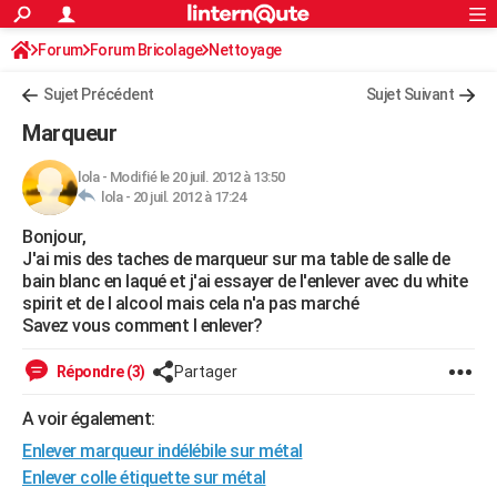
ACTUALITÉS
Forum
Forum Bricolage
Connexion
Nettoyage
S'inscrire
Rechercher
Société
Education
Villes
Politique
Faits Divers
Monde
+
SPORT
Sujet Précédent
Sujet Suivant
Football
Cyclisme
Forum
Coupe du monde 2026
Tennis
Rugby
CULTURE
Marqueur
TNT
Cinéma
Musique
Programme TV
Streaming
Sorties cinéma
+
FINANCE
lola
-
Modifié le 20 juil. 2012 à 13:50
lola -
20 juil. 2012 à 17:24
Impôts
Immobilier
Banque
Crédit
Retraite
Epargne
Risques naturels par ville
Assurance
AUTO
Bonjour,
Réserver un essai
Berlines
Forum auto
Essais
Citadines
SUV
+
HIGH-TECH
J'ai mis des taches de marqueur sur ma table de salle de
bain blanc en laqué et j'ai essayer de l'enlever avec du white
Meilleur smartphone
Ordinateurs
Guide high-tech
Mobiles
Internet
Jeux vidéo
+
BRICOLAGE
spirit et de l alcool mais cela n'a pas marché
Savez vous comment l enlever?
Aménagement intérieur
Cuisine
Jardinage
+
Forum
Extérieur
Salle de bains
Rangement
WEEK-END
Répondre (3)
Partager
Escapades
Expositions
Week-end nature
Guides de France
Patrimoine
Musées
+
LIFESTYLE
A voir également:
Bien-être
Mode
+
Art de vivre
Loisirs
Modes de vie
SANTE
Enlever marqueur indélébile sur métal
Guide de la santé
Médicaments
+
Alimentation
Maladies
Sommeil
Enlever colle étiquette sur métal
VOYAGE