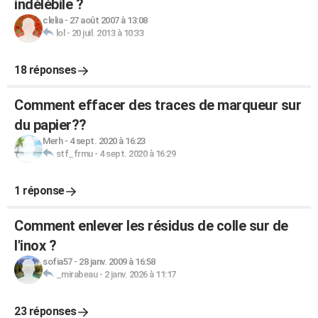
indélébile ?
clelia
-
27 août 2007 à 13:08
lol
-
20 juil. 2013 à 10:33
18 réponses
Comment effacer des traces de marqueur sur
du papier??
Merh
-
4 sept. 2020 à 16:23
stf_frmu
-
4 sept. 2020 à 16:29
1 réponse
Comment enlever les résidus de colle sur de
l'inox ?
sofia57
-
28 janv. 2009 à 16:58
_mirabeau
-
2 janv. 2026 à 11:17
23 réponses