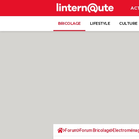
AC
BRICOLAGE
LIFESTYLE
CULTURE
Forum
Forum Bricolage
Electroména