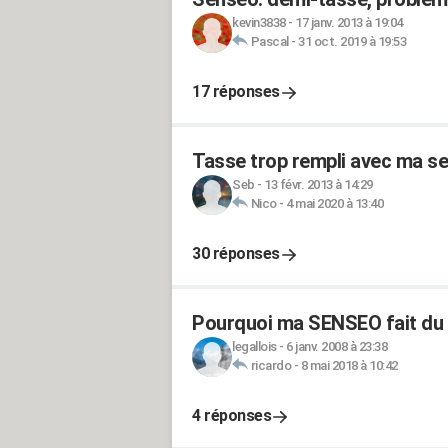
kevin3838
-
17 janv. 2013 à 19:04
Pascal
-
31 oct. 2019 à 19:53
17 réponses
Tasse trop rempli avec ma s
Seb
-
13 févr. 2013 à 14:29
Nico
-
4 mai 2020 à 13:40
30 réponses
Pourquoi ma SENSEO fait du 
legallois
-
6 janv. 2008 à 23:38
ricardo
-
8 mai 2018 à 10:42
4 réponses