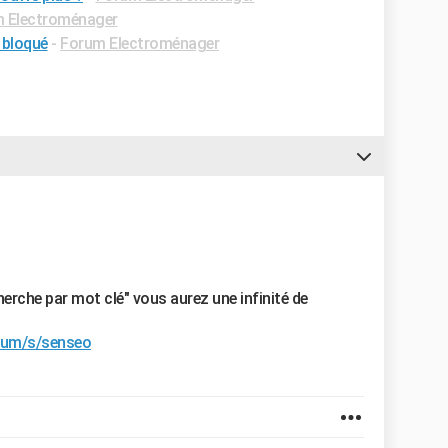
 Electroménager
 bloqué
-
Forum Electroménager
herche par mot clé" vous aurez une infinité de
orum/s/senseo