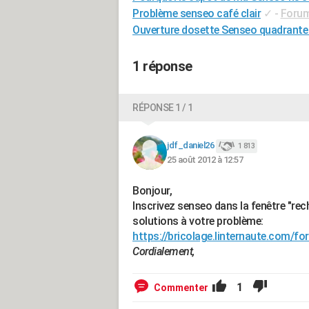
Problème senseo café clair
✓
-
Forum
Ouverture dosette Senseo quadrante
1 réponse
RÉPONSE 1 / 1
jdf_daniel26
1 813
25 août 2012 à 12:57
Bonjour,
Inscrivez senseo dans la fenêtre "rec
solutions à votre problème:
https://bricolage.linternaute.com/f
Cordialement,
1
Commenter