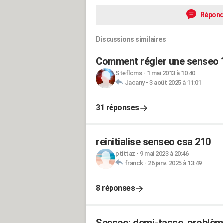
Répond
Discussions similaires
Comment régler une senseo 
Steflcms
-
1 mai 2013 à 10:40
Jacany
-
3 août 2025 à 11:01
31 réponses
reinitialise senseo csa 210
ptittaz
-
9 mai 2023 à 20:46
franck
-
26 janv. 2025 à 13:49
8 réponses
Senseo: demi-tasse, problème