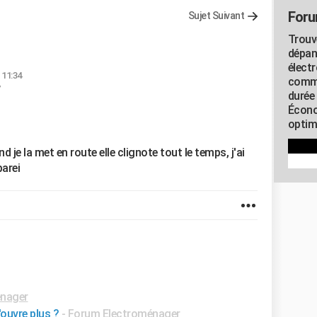
Foru
Sujet Suivant
Trouv
dépan
élect
 11:34
commu
durée
Écono
optimi
 je la met en route elle clignote tout le temps, j'ai
parei
nager
ouvre plus ?
-
Forum Electroménager