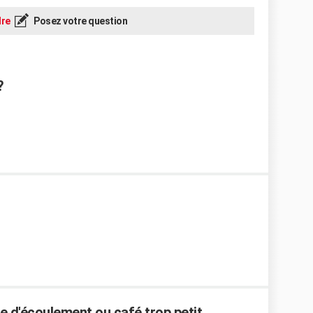
re
Posez votre question
?
 d'écoulement ou café trop petit