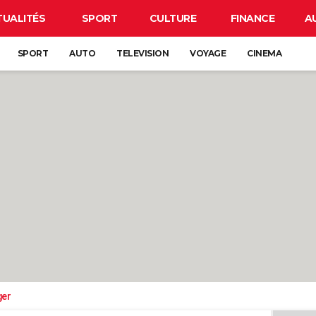
TUALITÉS
SPORT
CULTURE
FINANCE
A
SPORT
AUTO
TELEVISION
VOYAGE
CINEMA
ger