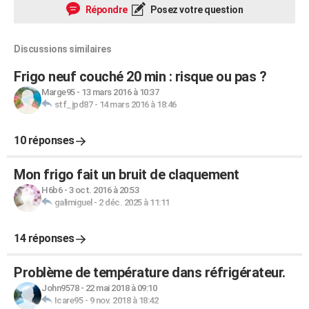
Répondre
Posez votre question
Discussions similaires
Frigo neuf couché 20 min : risque ou pas ?
Marge95
-
13 mars 2016 à 10:37
stf_jpd87
-
14 mars 2016 à 18:46
10 réponses
Mon frigo fait un bruit de claquement
H6b6
-
3 oct. 2016 à 20:53
galimiguel
-
2 déc. 2025 à 11:11
14 réponses
Problème de température dans réfrigérateur.
John9578
-
22 mai 2018 à 09:10
Icare95
-
9 nov. 2018 à 18:42