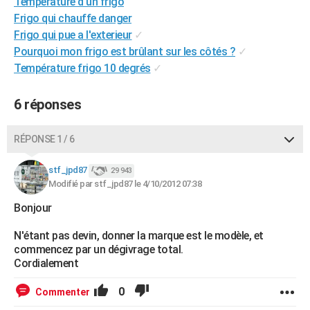
Température d'un frigo
City break
Voyage de noces
Climat
Destinations
Voyage nature
Forum
+
PHOTO
Frigo qui chauffe danger
Frigo qui pue a l'exterieur
✓
GUIDES D'ACHAT
Pourquoi mon frigo est brûlant sur les côtés ?
✓
Température frigo 10 degrés
✓
BONS PLANS
CARTE DE VOEUX
6 réponses
Carte Bonne année
Carte Pâques
Carte de Noël
Carte Saint-Valentin
Carte d'anniversaire
DICTIONNAIRE
RÉPONSE 1 / 6
Biographies
Expressions
Dictionnaire
Citations
Proverbes
PROGRAMME TV
stf_jpd87
29 943
Modifié par stf_jpd87 le 4/10/2012 07:38
COPAINS D'AVANT
Bonjour
Se connecter
Collèges
Universités
Service militaire
S'inscrire
Lycées
Primaires
Entreprises
Avis de recherche
AVIS DE DÉCÈS
N'étant pas devin, donner la marque est le modèle, et
FORUM
commencez par un dégivrage total.
Cordialement
Lifestyle
Sport
Television
Cinema
Bricolage
Culture
Auto
Voyage
0
Commenter