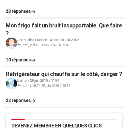
28 réponses
Mon frigo fait un bruit insupportable. Que faire
?
Jacqueline Hassen
-
4 oct. 2010 à 20:02
stf_jpd87
-
1 nov. 2023 à 09:47
10 réponses
Réfrigérateur qui chauffe sur le côté, danger ?
bemol
-
29 juin 2010 à 11:59
stf_jpd87
-
25 juin 2026 à 18:52
22 réponses
DEVENEZ MEMBRE EN QUELQUES CLICS