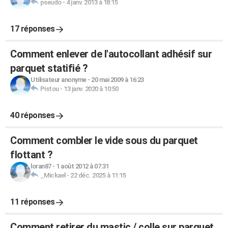
pseudo
-
4 janv. 2013 à 18:15
17 réponses
Comment enlever de l'autocollant adhésif sur
parquet statifié ?
Utilisateur anonyme
-
20 mai 2009 à 16:23
Pistou
-
13 janv. 2020 à 10:50
40 réponses
Comment combler le vide sous du parquet
flottant ?
loran87
-
1 août 2012 à 07:31
_Mickael
-
22 déc. 2025 à 11:15
11 réponses
Comment retirer du mastic / colle sur parquet