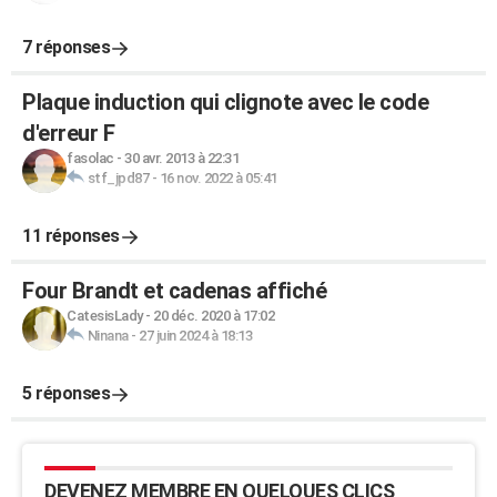
7 réponses
Plaque induction qui clignote avec le code
d'erreur F
fasolac
-
30 avr. 2013 à 22:31
stf_jpd87
-
16 nov. 2022 à 05:41
11 réponses
Four Brandt et cadenas affiché
CatesisLady
-
20 déc. 2020 à 17:02
Ninana
-
27 juin 2024 à 18:13
5 réponses
DEVENEZ MEMBRE EN QUELQUES CLICS