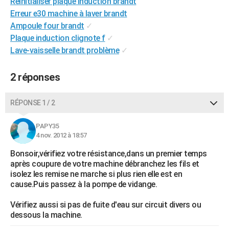
Réinitialiser plaque induction brandt
City break
Voyage de noces
Climat
Destinations
Voyage nature
Forum
+
PHOTO
Erreur e30 machine à laver brandt
Ampoule four brandt
✓
GUIDES D'ACHAT
Plaque induction clignote f
✓
Lave-vaisselle brandt problème
✓
BONS PLANS
CARTE DE VOEUX
2 réponses
Carte Bonne année
Carte Pâques
Carte de Noël
Carte Saint-Valentin
Carte d'anniversaire
DICTIONNAIRE
RÉPONSE 1 / 2
Biographies
Expressions
Dictionnaire
Citations
Proverbes
PROGRAMME TV
PAPY35
4 nov. 2012 à 18:57
COPAINS D'AVANT
Bonsoir,vérifiez votre résistance,dans un premier temps
Se connecter
Collèges
Universités
Service militaire
S'inscrire
Lycées
Primaires
Entreprises
Avis de recherche
AVIS DE DÉCÈS
après coupure de votre machine débranchez les fils et
isolez les remise ne marche si plus rien elle est en
FORUM
cause.Puis passez à la pompe de vidange.
Lifestyle
Sport
Television
Cinema
Bricolage
Culture
Auto
Voyage
Vérifiez aussi si pas de fuite d'eau sur circuit divers ou
dessous la machine.