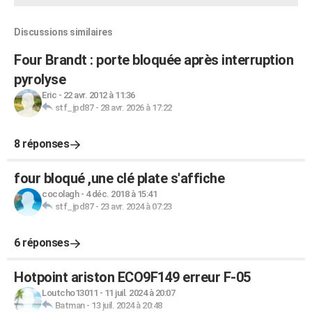
Discussions similaires
Four Brandt : porte bloquée après interruption
pyrolyse
Eric
-
22 avr. 2012 à 11:36
stf_jpd87
-
28 avr. 2026 à 17:22
8 réponses
four bloqué ,une clé plate s'affiche
cocolagh
-
4 déc. 2018 à 15:41
stf_jpd87
-
23 avr. 2024 à 07:23
6 réponses
Hotpoint ariston ECO9F149 erreur F-05
Loutcho13011
-
11 juil. 2024 à 20:07
Batman
-
13 juil. 2024 à 20:48