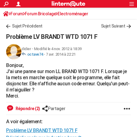
ACTUALITÉS
Forum
Forum Bricolage
Connexion
Electroménager
S'inscrire
Rechercher
Société
Education
Villes
Politique
Faits Divers
Monde
+
SPORT
Sujet Précédent
Sujet Suivant
Football
Cyclisme
Forum
Coupe du monde 2026
Tennis
Rugby
CULTURE
Problème LV BRANDT WTD 1071 F
TNT
Cinéma
Musique
Programme TV
Streaming
Sorties cinéma
+
FINANCE
didier
-
Modifié le 4 nov. 2012 à 18:39
octave74
-
7 avr. 2014 à 22:21
Impôts
Immobilier
Banque
Crédit
Retraite
Epargne
Risques naturels par ville
Assurance
AUTO
Bonjour,
Réserver un essai
Berlines
Forum auto
Essais
Citadines
SUV
+
HIGH-TECH
J'ai une panne sur mon LL BRAND WTD 1071 F. Lorsque je
la mets en marche quelque soit le programme, elle fait
Meilleur smartphone
Ordinateurs
Guide high-tech
Mobiles
Internet
Jeux vidéo
+
BRICOLAGE
disjoncter. Elle n'affiche aucun code erreur. Quelqu'un peut-
il m'aiguiller ?
Aménagement intérieur
Cuisine
Jardinage
+
Forum
Extérieur
Salle de bains
Rangement
WEEK-END
Merci.
Escapades
Expositions
Week-end nature
Guides de France
Patrimoine
Musées
+
LIFESTYLE
Répondre (2)
Partager
Bien-être
Mode
+
Art de vivre
Loisirs
Modes de vie
SANTE
A voir également:
Problème LV BRANDT WTD 1071 F
Guide de la santé
Médicaments
+
Alimentation
Maladies
Sommeil
VOYAGE