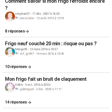
Comment savoir si mon frigo refroidit encore
?
stephan57
-
17 déc. 2007 à 16:20
vinceclate
-
12 août 2013 à 12:59
8 réponses
Frigo neuf couché 20 min : risque ou pas ?
Marge95
-
13 mars 2016 à 10:37
stf_jpd87
-
14 mars 2016 à 18:46
10 réponses
Mon frigo fait un bruit de claquement
H6b6
-
3 oct. 2016 à 20:53
galimiguel
-
2 déc. 2025 à 11:11
14 réponses