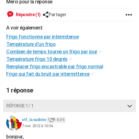
Merci pour la réponse
City break
Voyage de noces
Climat
Destinations
Voyage nature
Forum
+
PHOTO
Répondre (1)
Partager
GUIDES D'ACHAT
A voir également:
BONS PLANS
Frigo fonctionne par intermitence
Température d'un frigo
CARTE DE VOEUX
Combien de temps tourne un frigo par jour
✓
Carte Bonne année
Carte Pâques
Carte de Noël
Carte Saint-Valentin
Carte d'anniversaire
DICTIONNAIRE
Température frigo 10 degrés
✓
Remplacer frigo encastrable par frigo normal
Biographies
Expressions
Dictionnaire
Citations
Proverbes
PROGRAMME TV
Frigo qui fait du bruit par intermittence
✓
COPAINS D'AVANT
1 réponse
Se connecter
Collèges
Universités
Service militaire
S'inscrire
Lycées
Primaires
Entreprises
Avis de recherche
AVIS DE DÉCÈS
RÉPONSE 1 / 1
FORUM
Lifestyle
Sport
Television
Cinema
Bricolage
Culture
Auto
Voyage
stf_la sudiste
8 275
7 nov. 2012 à 10:34
bonjour,