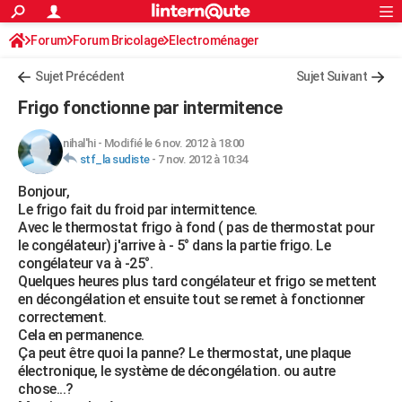
ACTUALITÉS
Forum
Forum Bricolage
Connexion
Electroménager
S'inscrire
Rechercher
Société
Education
Villes
Politique
Faits Divers
Monde
+
SPORT
Sujet Précédent
Sujet Suivant
Football
Cyclisme
Forum
Coupe du monde 2026
Tennis
Rugby
CULTURE
Frigo fonctionne par intermitence
TNT
Cinéma
Musique
Programme TV
Streaming
Sorties cinéma
+
FINANCE
nihal'hi
-
Modifié le 6 nov. 2012 à 18:00
stf_la sudiste
-
7 nov. 2012 à 10:34
Impôts
Immobilier
Banque
Crédit
Retraite
Epargne
Risques naturels par ville
Assurance
AUTO
Bonjour,
Réserver un essai
Berlines
Forum auto
Essais
Citadines
SUV
+
HIGH-TECH
Le frigo fait du froid par intermittence.
Avec le thermostat frigo à fond ( pas de thermostat pour
Meilleur smartphone
Ordinateurs
Guide high-tech
Mobiles
Internet
Jeux vidéo
+
BRICOLAGE
le congélateur) j'arrive à - 5° dans la partie frigo. Le
congélateur va à -25°.
Aménagement intérieur
Cuisine
Jardinage
+
Forum
Extérieur
Salle de bains
Rangement
WEEK-END
Quelques heures plus tard congélateur et frigo se mettent
en décongélation et ensuite tout se remet à fonctionner
Escapades
Expositions
Week-end nature
Guides de France
Patrimoine
Musées
+
LIFESTYLE
correctement.
Cela en permanence.
Bien-être
Mode
+
Art de vivre
Loisirs
Modes de vie
SANTE
Ça peut être quoi la panne? Le thermostat, une plaque
électronique, le système de décongélation. ou autre
Guide de la santé
Médicaments
+
Alimentation
Maladies
Sommeil
VOYAGE
chose...?