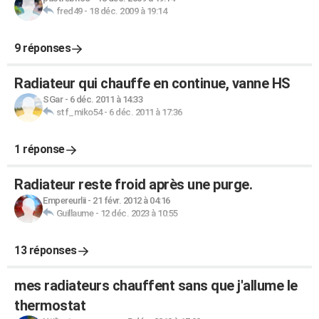
fred49
-
18 déc. 2009 à 19:14
9 réponses
Radiateur qui chauffe en continue, vanne HS
SGar
-
6 déc. 2011 à 14:33
stf_miko54
-
6 déc. 2011 à 17:36
1 réponse
Radiateur reste froid après une purge.
Empereurlii
-
21 févr. 2012 à 04:16
Guillaume
-
12 déc. 2023 à 10:55
13 réponses
mes radiateurs chauffent sans que j'allume le
thermostat