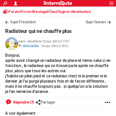
ACTUALITÉS
Forum
Forum Bricolage
Connexion
Chauffage et climatisation
S'inscrire
Rechercher
Société
Education
Villes
Politique
Faits Divers
Monde
+
SPORT
Sujet Précédent
Sujet Suivant
Football
Cyclisme
Forum
Coupe du monde 2026
Tennis
Rugby
CULTURE
Radiateur qui ne chauffe plus
TNT
Cinéma
Musique
Programme TV
Streaming
Sorties cinéma
+
FINANCE
mimi
-
Modifié le 12 nov. 2012 à 17:57
KIDUGUEN
-
16 nov. 2012 à 19:31
Impôts
Immobilier
Banque
Crédit
Retraite
Epargne
Risques naturels par ville
Assurance
AUTO
Bonjour,
Réserver un essai
Berlines
Forum auto
Essais
Citadines
SUV
+
HIGH-TECH
après avoir changé un radiateur de place et remis celui ci en
fonction , le radiateur qui se trouve juste après ne chauffe
Meilleur smartphone
Ordinateurs
Guide high-tech
Mobiles
Internet
Jeux vidéo
+
BRICOLAGE
plus ,alors que tous les autres oui.
j'habite un plein pied et ce radiateur n'est ni le premier ni le
Aménagement intérieur
Cuisine
Jardinage
+
Forum
Extérieur
Salle de bains
Rangement
WEEK-END
dernier .je l'ai purgé plusieurs fois et de facon differente ,
mais il ne chauffe toujours pas . si quelqu'un a la solution
Escapades
Expositions
Week-end nature
Guides de France
Patrimoine
Musées
+
LIFESTYLE
je l'en remercie d'avance.
Bien-être
Mode
+
Art de vivre
Loisirs
Modes de vie
SANTE
Répondre (7)
Partager
Guide de la santé
Médicaments
+
Alimentation
Maladies
Sommeil
VOYAGE
A voir également: