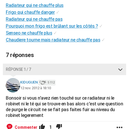
Radiateur qui ne chauffe plus
City break
Voyage de noces
Climat
Destinations
Voyage nature
Forum
+
PHOTO
Frigo qui chauffe danger
✓
GUIDES D'ACHAT
Radiateur qui ne chauffe pas
Pourquoi mon frigo est brûlant sur les côtés ?
✓
BONS PLANS
Senseo ne chauffe plus
✓
Chaudiere tourne mais radiateur ne chauffe pas
✓
CARTE DE VOEUX
Carte Bonne année
Carte Pâques
Carte de Noël
Carte Saint-Valentin
Carte d'anniversaire
DICTIONNAIRE
7 réponses
Biographies
Expressions
Dictionnaire
Citations
Proverbes
PROGRAMME TV
RÉPONSE 1 / 7
COPAINS D'AVANT
KIDUGUEN
5 112
Se connecter
Collèges
Universités
Service militaire
S'inscrire
Lycées
Primaires
Entreprises
Avis de recherche
12 nov. 2012 à 18:10
AVIS DE DÉCÈS
Bonsoir si vous n'avez rien touché sur ce radiateur ni le
FORUM
robinet ni le té qui se trouve en bas alors c'est une question
de purge le circuit ne se fait pas faites fuir au niveau du
Lifestyle
Sport
Television
Cinema
Bricolage
Culture
Auto
Voyage
robinet legerement
1
Commenter