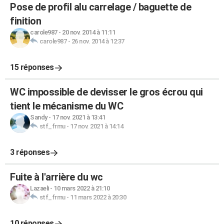
Pose de profil alu carrelage / baguette de
finition
carole987
-
20 nov. 2014 à 11:11
carole987
-
26 nov. 2014 à 12:37
15 réponses
WC impossible de devisser le gros écrou qui
tient le mécanisme du WC
Sandy
-
17 nov. 2021 à 13:41
stf_frmu
-
17 nov. 2021 à 14:14
3 réponses
Fuite à l'arrière du wc
Lazaeli
-
10 mars 2022 à 21:10
stf_frmu
-
11 mars 2022 à 20:30
10 réponses