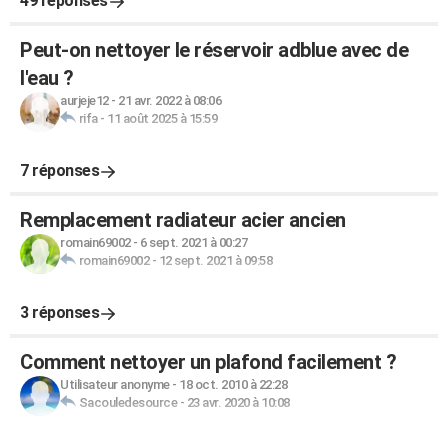
49 réponses
Peut-on nettoyer le réservoir adblue avec de
l'eau ?
aurjeje12
-
21 avr. 2022 à 08:06
rifa
-
11 août 2025 à 15:59
7 réponses
Remplacement radiateur acier ancien
romain69002
-
6 sept. 2021 à 00:27
romain69002
-
12 sept. 2021 à 09:58
3 réponses
Comment nettoyer un plafond facilement ?
Utilisateur anonyme
-
18 oct. 2010 à 22:28
Sacouledesource
-
23 avr. 2020 à 10:08