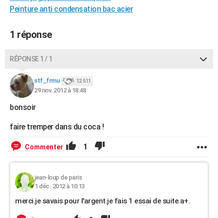
Peinture anti condensation bac acier
City break
Voyage de noces
Climat
Destinations
Voyage nature
Forum
+
PHOTO
GUIDES D'ACHAT
1 réponse
BONS PLANS
RÉPONSE 1 / 1
CARTE DE VOEUX
stf_frmu
12 511
Carte Bonne année
Carte Pâques
Carte de Noël
Carte Saint-Valentin
Carte d'anniversaire
DICTIONNAIRE
29 nov. 2012 à 18:48
bonsoir
Biographies
Expressions
Dictionnaire
Citations
Proverbes
PROGRAMME TV
faire tremper dans du coca !
COPAINS D'AVANT
1
Commenter
Se connecter
Collèges
Universités
Service militaire
S'inscrire
Lycées
Primaires
Entreprises
Avis de recherche
AVIS DE DÉCÈS
FORUM
jean-loup de paris
1 déc. 2012 à 10:13
Lifestyle
Sport
Television
Cinema
Bricolage
Culture
Auto
Voyage
merci.je savais pour l'argent.je fais 1 essai de suite.a+.