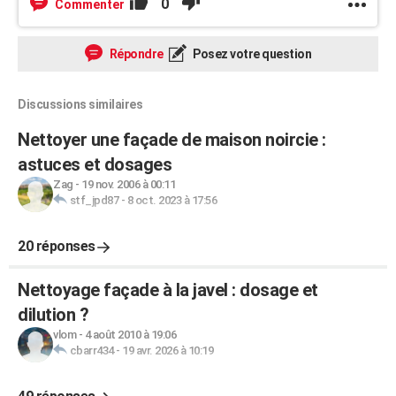
0
Commenter
Répondre
Posez votre question
Discussions similaires
Nettoyer une façade de maison noircie :
astuces et dosages
Zag
-
19 nov. 2006 à 00:11
stf_jpd87
-
8 oct. 2023 à 17:56
20 réponses
Nettoyage façade à la javel : dosage et
dilution ?
vlom
-
4 août 2010 à 19:06
cbarr434
-
19 avr. 2026 à 10:19