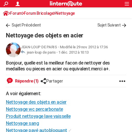
ACTUALITÉS
Forum
Forum Bricolage
Connexion
Nettoyage
S'inscrire
Rechercher
Société
Education
Villes
Politique
Faits Divers
Monde
+
SPORT
Sujet Précédent
Sujet Suivant
Football
Cyclisme
Forum
Coupe du monde 2026
Tennis
Rugby
CULTURE
Nettoyage des objets en acier
TNT
Cinéma
Musique
Programme TV
Streaming
Sorties cinéma
+
FINANCE
JEAN-LOUP DE PARIS
-
Modifié le 29 nov. 2012 à 17:36
jean-loup de paris -
1 déc. 2012 à 10:13
Impôts
Immobilier
Banque
Crédit
Retraite
Epargne
Risques naturels par ville
Assurance
AUTO
Bonjour, quelle est la meilleur facon de nettoyer des
Réserver un essai
Berlines
Forum auto
Essais
Citadines
SUV
+
HIGH-TECH
medailles ou pieces en acier ou equivalent.merci a+.
Meilleur smartphone
Ordinateurs
Guide high-tech
Mobiles
Internet
Jeux vidéo
+
BRICOLAGE
Répondre (1)
Partager
Aménagement intérieur
Cuisine
Jardinage
+
Forum
Extérieur
Salle de bains
Rangement
WEEK-END
A voir également:
Escapades
Expositions
Week-end nature
Guides de France
Patrimoine
Musées
+
Nettoyage des objets en acier
LIFESTYLE
Nettoyage wc percarbonate
Bien-être
Mode
+
Art de vivre
Loisirs
Modes de vie
SANTE
Produit nettoyage lave vaisselle
Nettoyage sang
Guide de la santé
Médicaments
+
Alimentation
Maladies
Sommeil
VOYAGE
Nettoyage pavé autobloquant
✓