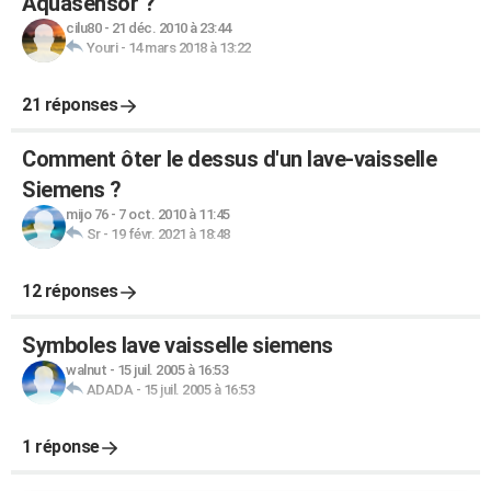
Aquasensor ?
cilu80
-
21 déc. 2010 à 23:44
Youri
-
14 mars 2018 à 13:22
21 réponses
Comment ôter le dessus d'un lave-vaisselle
Siemens ?
mijo 76
-
7 oct. 2010 à 11:45
Sr
-
19 févr. 2021 à 18:48
12 réponses
Symboles lave vaisselle siemens
walnut
-
15 juil. 2005 à 16:53
ADADA
-
15 juil. 2005 à 16:53
1 réponse