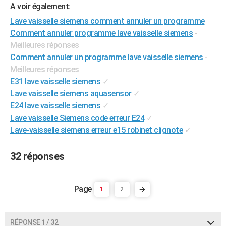
A voir également:
City break
Voyage de noces
Climat
Destinations
Voyage nature
Forum
+
PHOTO
Lave vaisselle siemens comment annuler un programme
Comment annuler programme lave vaisselle siemens
-
GUIDES D'ACHAT
Meilleures réponses
BONS PLANS
Comment annuler un programme lave vaisselle siemens
-
Meilleures réponses
CARTE DE VOEUX
E31 lave vaisselle siemens
✓
Carte Bonne année
Carte Pâques
Carte de Noël
Carte Saint-Valentin
Carte d'anniversaire
Lave vaisselle siemens aquasensor
✓
DICTIONNAIRE
E24 lave vaisselle siemens
✓
Biographies
Expressions
Dictionnaire
Citations
Proverbes
PROGRAMME TV
Lave vaisselle Siemens code erreur E24
✓
Lave-vaisselle siemens erreur e15 robinet clignote
✓
COPAINS D'AVANT
Se connecter
Collèges
Universités
Service militaire
S'inscrire
Lycées
Primaires
Entreprises
Avis de recherche
32 réponses
AVIS DE DÉCÈS
FORUM
1
2
Lifestyle
Sport
Television
Cinema
Bricolage
Culture
Auto
Voyage
RÉPONSE 1 / 32