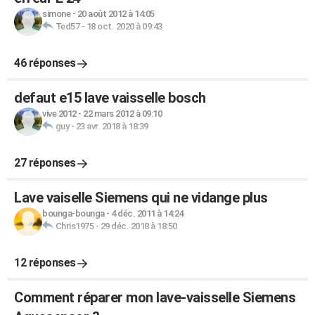
simone
-
20 août 2012 à 14:05
Ted57
-
18 oct. 2020 à 09:43
46 réponses
defaut e15 lave vaisselle bosch
vive 2012
-
22 mars 2012 à 09:10
guy
-
23 avr. 2018 à 18:39
27 réponses
Lave vaiselle Siemens qui ne vidange plus
bounga-bounga
-
4 déc. 2011 à 14:24
Chris1975
-
29 déc. 2018 à 18:50
12 réponses
Comment réparer mon lave-vaisselle Siemens