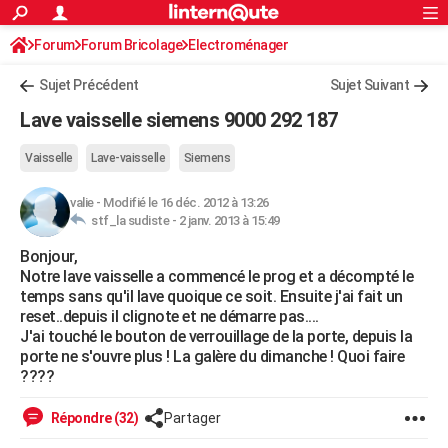
ACTUALITÉS
Forum
Forum Bricolage
Connexion
Electroménager
S'inscrire
Rechercher
Société
Education
Villes
Politique
Faits Divers
Monde
+
SPORT
Sujet Précédent
Sujet Suivant
Football
Cyclisme
Forum
Coupe du monde 2026
Tennis
Rugby
CULTURE
Lave vaisselle siemens 9000 292 187
TNT
Cinéma
Musique
Programme TV
Streaming
Sorties cinéma
+
FINANCE
Vaisselle
Lave-vaisselle
Siemens
Impôts
Immobilier
Banque
Crédit
Retraite
Epargne
Risques naturels par ville
Assurance
AUTO
valie
-
Modifié le 16 déc. 2012 à 13:26
stf_la sudiste -
2 janv. 2013 à 15:49
Réserver un essai
Berlines
Forum auto
Essais
Citadines
SUV
+
HIGH-TECH
Bonjour,
Meilleur smartphone
Ordinateurs
Guide high-tech
Mobiles
Internet
Jeux vidéo
+
BRICOLAGE
Notre lave vaisselle a commencé le prog et a décompté le
temps sans qu'il lave quoique ce soit. Ensuite j'ai fait un
Aménagement intérieur
Cuisine
Jardinage
+
Forum
Extérieur
Salle de bains
Rangement
WEEK-END
reset..depuis il clignote et ne démarre pas....
J'ai touché le bouton de verrouillage de la porte, depuis la
Escapades
Expositions
Week-end nature
Guides de France
Patrimoine
Musées
+
LIFESTYLE
porte ne s'ouvre plus ! La galère du dimanche ! Quoi faire
????
Bien-être
Mode
+
Art de vivre
Loisirs
Modes de vie
SANTE
Répondre (32)
Partager
Guide de la santé
Médicaments
+
Alimentation
Maladies
Sommeil
VOYAGE