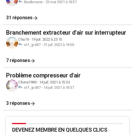
Basilemarie
-
23 mai 2021 à 18:57
31 réponses
Branchement extracteur d'air sur interrupteur
Cha74
-
19 juil. 2022 à 23:15
stf_jpd87
-
21 juil. 2022 à 19:00
7 réponses
Problème compresseur d'air
Cliona1988
-
14 juil. 2021 à 15:32
stf_jpd87
-
14 juil. 2021 à 18:37
3 réponses
DEVENEZ MEMBRE EN QUELQUES CLICS