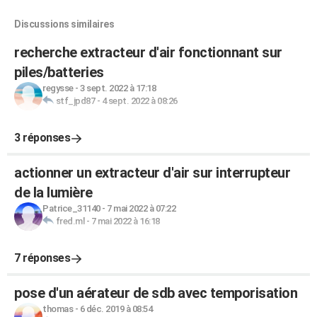
Discussions similaires
recherche extracteur d'air fonctionnant sur
piles/batteries
regysse
-
3 sept. 2022 à 17:18
stf_jpd87
-
4 sept. 2022 à 08:26
3 réponses
actionner un extracteur d'air sur interrupteur
de la lumière
Patrice_31140
-
7 mai 2022 à 07:22
fred.ml
-
7 mai 2022 à 16:18
7 réponses
pose d'un aérateur de sdb avec temporisation
thomas
-
6 déc. 2019 à 08:54