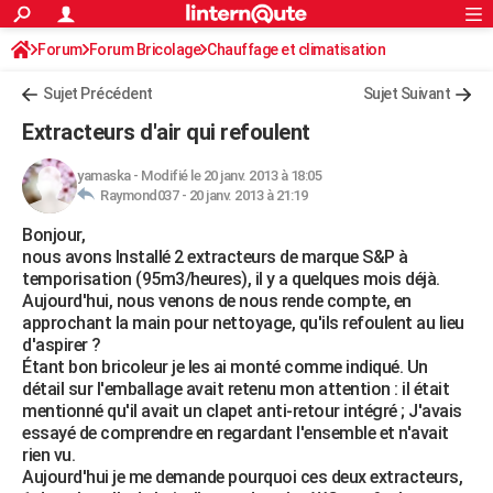
ACTUALITÉS
Forum
Forum Bricolage
Connexion
Chauffage et climatisation
S'inscrire
Rechercher
Société
Education
Villes
Politique
Faits Divers
Monde
+
SPORT
Sujet Précédent
Sujet Suivant
Football
Cyclisme
Forum
Coupe du monde 2026
Tennis
Rugby
CULTURE
Extracteurs d'air qui refoulent
TNT
Cinéma
Musique
Programme TV
Streaming
Sorties cinéma
+
FINANCE
yamaska
-
Modifié le 20 janv. 2013 à 18:05
Raymond037 -
20 janv. 2013 à 21:19
Impôts
Immobilier
Banque
Crédit
Retraite
Epargne
Risques naturels par ville
Assurance
AUTO
Bonjour,
Réserver un essai
Berlines
Forum auto
Essais
Citadines
SUV
+
HIGH-TECH
nous avons Installé 2 extracteurs de marque S&P à
temporisation (95m3/heures), il y a quelques mois déjà.
Meilleur smartphone
Ordinateurs
Guide high-tech
Mobiles
Internet
Jeux vidéo
+
BRICOLAGE
Aujourd'hui, nous venons de nous rende compte, en
approchant la main pour nettoyage, qu'ils refoulent au lieu
Aménagement intérieur
Cuisine
Jardinage
+
Forum
Extérieur
Salle de bains
Rangement
WEEK-END
d'aspirer ?
Étant bon bricoleur je les ai monté comme indiqué. Un
Escapades
Expositions
Week-end nature
Guides de France
Patrimoine
Musées
+
LIFESTYLE
détail sur l'emballage avait retenu mon attention : il était
mentionné qu'il avait un clapet anti-retour intégré ; J'avais
Bien-être
Mode
+
Art de vivre
Loisirs
Modes de vie
SANTE
essayé de comprendre en regardant l'ensemble et n'avait
rien vu.
Guide de la santé
Médicaments
+
Alimentation
Maladies
Sommeil
VOYAGE
Aujourd'hui je me demande pourquoi ces deux extracteurs,