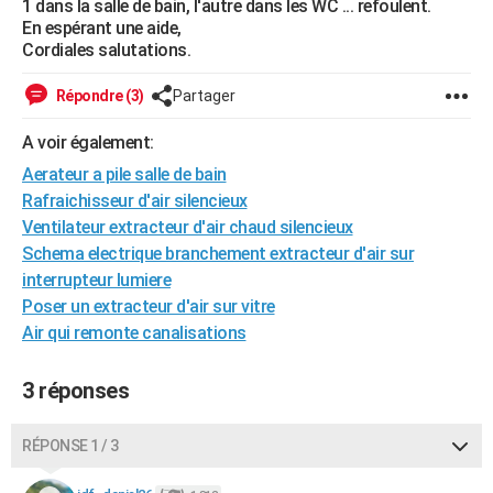
1 dans la salle de bain, l'autre dans les WC ... refoulent.
City break
Voyage de noces
Climat
Destinations
Voyage nature
Forum
+
En espérant une aide,
PHOTO
Cordiales salutations.
GUIDES D'ACHAT
Répondre (3)
Partager
BONS PLANS
A voir également:
CARTE DE VOEUX
Aerateur a pile salle de bain
Carte Bonne année
Carte Pâques
Carte de Noël
Carte Saint-Valentin
Carte d'anniversaire
Rafraichisseur d'air silencieux
DICTIONNAIRE
Ventilateur extracteur d'air chaud silencieux
Biographies
Expressions
Dictionnaire
Citations
Proverbes
PROGRAMME TV
Schema electrique branchement extracteur d'air sur
interrupteur lumiere
COPAINS D'AVANT
Poser un extracteur d'air sur vitre
Air qui remonte canalisations
Se connecter
Collèges
Universités
Service militaire
S'inscrire
Lycées
Primaires
Entreprises
Avis de recherche
AVIS DE DÉCÈS
FORUM
3 réponses
Lifestyle
Sport
Television
Cinema
Bricolage
Culture
Auto
Voyage
RÉPONSE 1 / 3