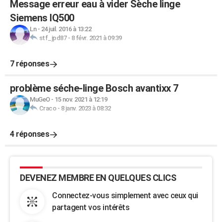
Message erreur eau à vider Sèche linge
Siemens IQ500
Ln
-
24 juil. 2016 à 13:22
stf_jpd87
-
8 févr. 2021 à 09:39
7 réponses
problème séche-linge Bosch avantixx 7
MuGeO
-
15 nov. 2021 à 12:19
Craco
-
8 janv. 2023 à 08:32
4 réponses
DEVENEZ MEMBRE EN QUELQUES CLICS
Connectez-vous simplement avec ceux qui
partagent vos intérêts