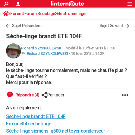
ACTUALITÉS
Forum
Forum Bricolage
Connexion
Electroménager
S'inscrire
Rechercher
Société
Education
Villes
Politique
Faits Divers
Monde
+
SPORT
Sujet Précédent
Sujet Suivant
Football
Cyclisme
Forum
Coupe du monde 2026
Tennis
Rugby
CULTURE
Sèche-linge brandt ETE 104F
TNT
Cinéma
Musique
Programme TV
Streaming
Sorties cinéma
+
FINANCE
Richard SZYNKOLEWSKI
-
Modifié le 10 févr. 2013 à 11:50
Richard SZYNKOLEWSKI
-
10 févr. 2013 à 14:29
Impôts
Immobilier
Banque
Crédit
Retraite
Epargne
Risques naturels par ville
Assurance
AUTO
Bonjour,
Réserver un essai
Berlines
Forum auto
Essais
Citadines
SUV
+
HIGH-TECH
le sèche-linge tourne normalement, mais ne chauffe plus ?
Que faut-il vérifier ?
Meilleur smartphone
Ordinateurs
Guide high-tech
Mobiles
Internet
Jeux vidéo
+
BRICOLAGE
Merci pour la réponse.
Aménagement intérieur
Cuisine
Jardinage
+
Forum
Extérieur
Salle de bains
Rangement
WEEK-END
Répondre (4)
Partager
Escapades
Expositions
Week-end nature
Guides de France
Patrimoine
Musées
+
LIFESTYLE
A voir également:
Sèche-linge brandt ETE 104F
Bien-être
Mode
+
Art de vivre
Loisirs
Modes de vie
SANTE
Erreur e04 seche linge
Guide de la santé
Médicaments
+
Alimentation
Maladies
Sommeil
VOYAGE
Sèche-linge siemens iq500 nettoyer condenseur
✓