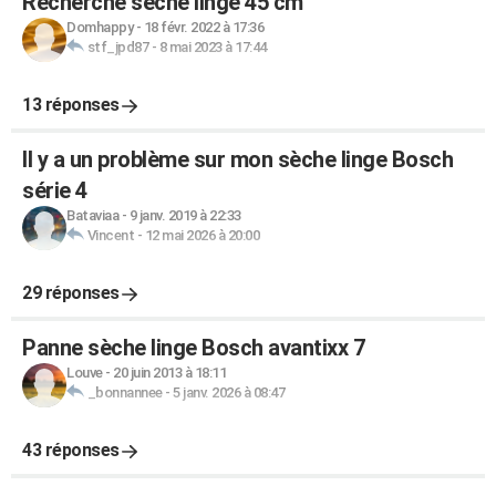
Recherche sèche linge 45 cm
Domhappy
-
18 févr. 2022 à 17:36
stf_jpd87
-
8 mai 2023 à 17:44
13 réponses
Il y a un problème sur mon sèche linge Bosch
série 4
Bataviaa
-
9 janv. 2019 à 22:33
Vincent
-
12 mai 2026 à 20:00
29 réponses
Panne sèche linge Bosch avantixx 7
Louve
-
20 juin 2013 à 18:11
_bonnannee
-
5 janv. 2026 à 08:47
43 réponses