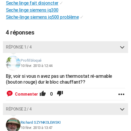
Seche linge fait disjoncter
✓
City break
Voyage de noces
Climat
Destinations
Voyage nature
Forum
+
PHOTO
Seche linge siemens iq300
Sèche-linge siemens iq500 problème
✓
GUIDES D'ACHAT
BONS PLANS
4 réponses
CARTE DE VOEUX
RÉPONSE 1 / 4
Carte Bonne année
Carte Pâques
Carte de Noël
Carte Saint-Valentin
Carte d'anniversaire
DICTIONNAIRE
Profil bloqué
Biographies
Expressions
Dictionnaire
Citations
Proverbes
10 févr. 2013 à 12:44
PROGRAMME TV
Bjr, voir si vous n avez pas un thermostat ré-armable
COPAINS D'AVANT
(bouton rouge) dur le bloc chauffant??
Se connecter
Collèges
Universités
Service militaire
S'inscrire
Lycées
Primaires
Entreprises
Avis de recherche
AVIS DE DÉCÈS
0
Commenter
FORUM
RÉPONSE 2 / 4
Lifestyle
Sport
Television
Cinema
Bricolage
Culture
Auto
Voyage
Richard SZYNKOLEWSKI
10 févr. 2013 à 13:47