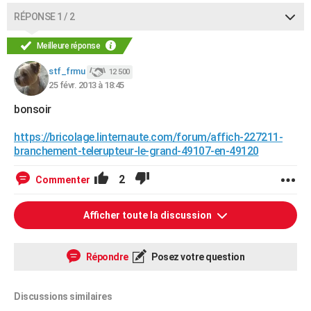
RÉPONSE 1 / 2
Meilleure réponse
stf_frmu
12 500
25 févr. 2013 à 18:45
bonsoir
https://bricolage.linternaute.com/forum/affich-227211-
branchement-telerupteur-le-grand-49107-en-49120
2
Commenter
Afficher toute la discussion
Répondre
Posez votre question
Discussions similaires