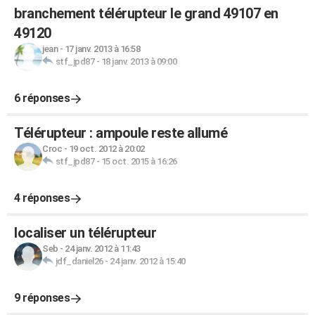
branchement télérupteur le grand 49107 en
49120
jean
-
17 janv. 2013 à 16:58
stf_jpd87
-
18 janv. 2013 à 09:00
6 réponses
Télérupteur : ampoule reste allumé
Croc
-
19 oct. 2012 à 20:02
stf_jpd87
-
15 oct. 2015 à 16:26
4 réponses
localiser un télérupteur
Seb
-
24 janv. 2012 à 11:43
jdf_daniel26
-
24 janv. 2012 à 15:40
9 réponses