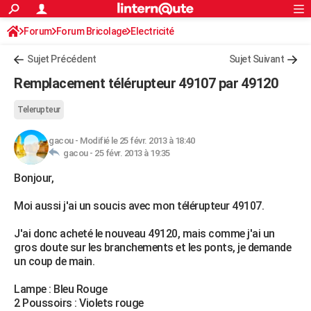
ACTUALITÉS
Forum
Forum Bricolage
Connexion
Electricité
S'inscrire
Rechercher
Société
Education
Villes
Politique
Faits Divers
Monde
+
SPORT
Sujet Précédent
Sujet Suivant
Football
Cyclisme
Forum
Coupe du monde 2026
Tennis
Rugby
CULTURE
Remplacement télérupteur 49107 par 49120
TNT
Cinéma
Musique
Programme TV
Streaming
Sorties cinéma
+
FINANCE
Telerupteur
Impôts
Immobilier
Banque
Crédit
Retraite
Epargne
Risques naturels par ville
Assurance
AUTO
gacou
-
Modifié le 25 févr. 2013 à 18:40
gacou -
25 févr. 2013 à 19:35
Réserver un essai
Berlines
Forum auto
Essais
Citadines
SUV
+
HIGH-TECH
Bonjour,
Meilleur smartphone
Ordinateurs
Guide high-tech
Mobiles
Internet
Jeux vidéo
+
BRICOLAGE
Moi aussi j'ai un soucis avec mon télérupteur 49107.
Aménagement intérieur
Cuisine
Jardinage
+
Forum
Extérieur
Salle de bains
Rangement
WEEK-END
J'ai donc acheté le nouveau 49120, mais comme j'ai un
Escapades
Expositions
Week-end nature
Guides de France
Patrimoine
Musées
+
LIFESTYLE
gros doute sur les branchements et les ponts, je demande
un coup de main.
Bien-être
Mode
+
Art de vivre
Loisirs
Modes de vie
SANTE
Lampe : Bleu Rouge
Guide de la santé
Médicaments
+
Alimentation
Maladies
Sommeil
VOYAGE
2 Poussoirs : Violets rouge