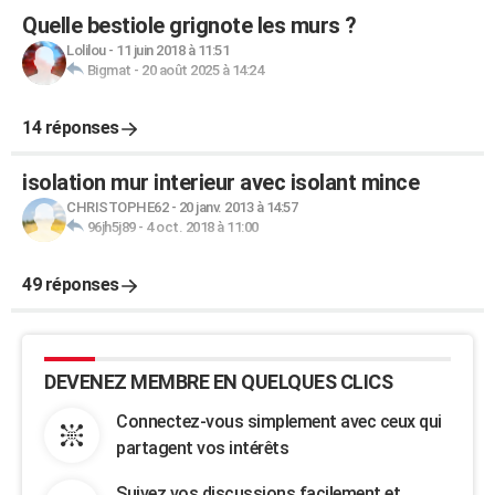
Quelle bestiole grignote les murs ?
Lolilou
-
11 juin 2018 à 11:51
Bigmat
-
20 août 2025 à 14:24
14 réponses
isolation mur interieur avec isolant mince
CHRISTOPHE62
-
20 janv. 2013 à 14:57
96jh5j89
-
4 oct. 2018 à 11:00
49 réponses
DEVENEZ MEMBRE EN QUELQUES CLICS
Connectez-vous simplement avec ceux qui
partagent vos intérêts
Suivez vos discussions facilement et