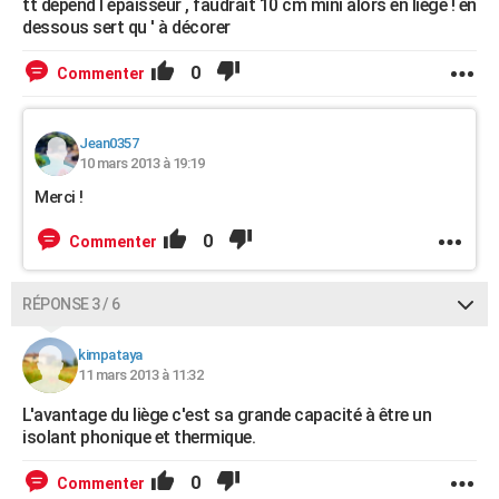
tt dépend l épaisseur , faudrait 10 cm mini alors en liège ! en
dessous sert qu ' à décorer
0
Commenter
Jean0357
10 mars 2013 à 19:19
Merci !
0
Commenter
RÉPONSE 3 / 6
kimpataya
11 mars 2013 à 11:32
L'avantage du liège c'est sa grande capacité à être un
isolant phonique et thermique.
0
Commenter