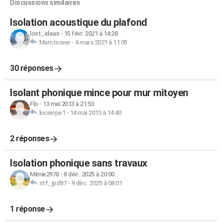
Discussions similaires
Isolation acoustique du plafond
lost_ideas
-
15 févr. 2021 à 14:28
MarcIsover
-
4 mars 2021 à 11:05
30 réponses
Isolant phonique mince pour mur mitoyen
Flo
-
13 mai 2013 à 21:53
lucienpe1
-
14 mai 2013 à 14:40
2 réponses
Isolation phonique sans travaux
Mimie2978
-
8 déc. 2025 à 20:00
stf_jpd87
-
9 déc. 2025 à 08:01
1 réponse