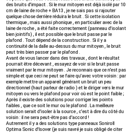
des bruits d'impact . Si le mur mitoyen est déjà isolé par 10
cm de laine de roche + BA13 , je ne sais pas si rajouter
quelque chose derrière réduira le bruit . Si cette isolation
thermique , mais aussi phonique , en particulier avec de la
laine de roche , a été faite correctement (panneau d'isolant
bien jointifs) , il est possible que le bruit passe par le
plafond . Tout dépend de la construction . Si il y a
continuité de la dalle au-dessus du mur mitoyen , le bruit
peut très bien passer par le plafond .
Avant de vous lancer dans des travaux , dont le résultat
pourrait être décevant , essayez de voir si le bruit passe
vraiment par le mur mitoyen . Je reconnais que ce n'est pas
simple et que ceci ne peut se faire qu'avec votre voisin : par
exemple mettre un appareil générant un bruit un peu
directionnel (haut parleur de radio ) et le diriger vers le mur
mitoyen ou vers le plafond pour voir où est le point faible ;
Après il existe des solutions pour corriger les points
faibles , que ce soit le mur ou le plafond . La meilleure
solution serait d'isoler à la source , c'est à dire du côté du
voisin : il ne sera peut-être pas d'accord !
Autrement il y a des solutions type panneaux Soniroll
Optima Sonic d'Isover (je suis navré je suis obligé de citer