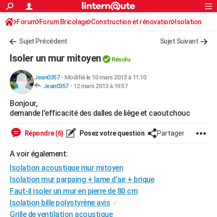
ACTUALITÉS
Forum
Forum Bricolage
Connexion
Construction et rénovation
S'inscrire
Isolation
Rechercher
Société
Education
Villes
Politique
Faits Divers
Monde
+
SPORT
Sujet Précédent
Sujet Suivant
Football
Cyclisme
Forum
Coupe du monde 2026
Tennis
Rugby
CULTURE
Isoler un mur mitoyen
Résolu
TNT
Cinéma
Musique
Programme TV
Streaming
Sorties cinéma
+
FINANCE
Jean0357
-
Modifié le 10 mars 2013 à 11:10
Jean0357
-
12 mars 2013 à 19:57
Impôts
Immobilier
Banque
Crédit
Retraite
Epargne
Risques naturels par ville
Assurance
AUTO
Bonjour,
Réserver un essai
Berlines
Forum auto
Essais
Citadines
SUV
+
HIGH-TECH
demande l'efficacité des dalles de liège et caoutchouc
Meilleur smartphone
Ordinateurs
Guide high-tech
Mobiles
Internet
Jeux vidéo
+
BRICOLAGE
Répondre (6)
Posez votre question
Partager
Aménagement intérieur
Cuisine
Jardinage
+
Forum
Extérieur
Salle de bains
Rangement
WEEK-END
A voir également:
Escapades
Expositions
Week-end nature
Guides de France
Patrimoine
Musées
+
Isolation acoustique mur mitoyen
LIFESTYLE
Isolation mur parpaing + lame d'air + brique
Bien-être
Mode
+
Art de vivre
Loisirs
Modes de vie
SANTE
Faut-il isoler un mur en pierre de 80 cm
Isolation bille polystyrène avis
✓
Guide de la santé
Médicaments
+
Alimentation
Maladies
Sommeil
VOYAGE
Grille de ventilation acoustique